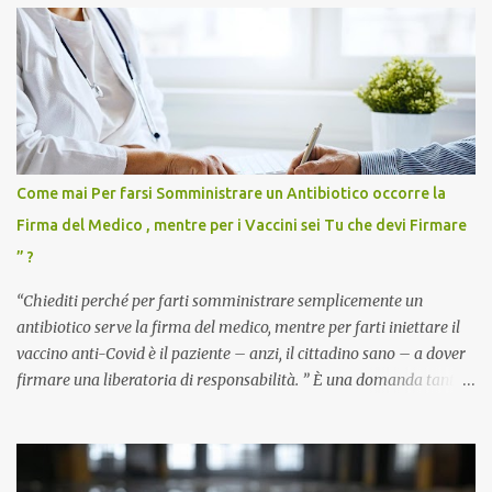
Come mai Per farsi Somministrare un Antibiotico occorre la
Firma del Medico , mentre per i Vaccini sei Tu che devi Firmare
” ?
“Chiediti perché per farti somministrare semplicemente un
antibiotico serve la firma del medico, mentre per farti iniettare il
vaccino anti-Covid è il paziente – anzi, il cittadino sano – a dover
firmare una liberatoria di responsabilità. ” È una domanda tanto
semplice quanto devastante quella posta dal dottor Andrea
Stramezzi, medico, che ha curato migliaia di pazienti durante la
pandemia. Un interrogativo che dovrebbe scuotere chiunque abbia
ancora il coraggio di pensare con la propria testa. Per il vaccino