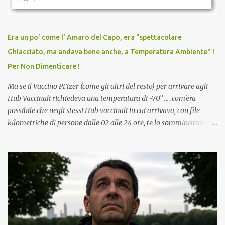
persona cattiva. Non avevamo mai visto un vaccino che minacci le
relazioni tra familiari, colleghi e amici. Non avevamo mai visto un
vaccino usato per minacciare i mezzi di sussistenza, il lavoro o la
Era un po' come l' Amaro del Capo, era "spettacolare
scuola. Non avevamo mai visto un vaccino che permettesse a un
Ghiacciato, ma andava bene anche, a Temperatura Ambiente" !
dodicenne di ignorare il consenso dei genitori. Dopo tutti i vaccini
Per Non Dimenticare !
che abbiamo elencato sopra...
Ma se il Vaccino PFizer (come gli altri del resto) per arrivare agli
Hub Vaccinali richiedeva una temperatura di -70° ... .com'era
possibile che negli stessi Hub vaccinali in cui arrivava, con file
kilometriche di persone dalle 02 alle 24 ore, te lo somministravano
in Agosto con + 40° ? Ricordate i Camioncini di Gelati affittati per
lo scopo della temperatura? Qualcuno a suo tempo ribattezzo' il
Vaccino come: l' Amaro del Capo, era "spettacolare Ghiacciato, ma
andava bene anche, a Temperatura Ambiente"! Riproponiamo
l'articolo per NON Dimenticare!