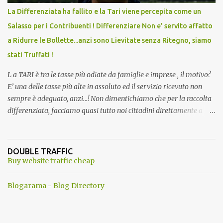
La Differenziata ha fallito e la Tari viene percepita come un
Salasso per i Contribuenti ! Differenziare Non e' servito affatto
a Ridurre le Bollette...anzi sono Lievitate senza Ritegno, siamo
stati Truffati !
L a TARI è tra le tasse più odiate da famiglie e imprese , il motivo?
E’ una delle tasse più alte in assoluto ed il servizio ricevuto non
sempre è adeguato, anzi…! Non dimentichiamo che per la raccolta
differenziata, facciamo quasi tutto noi cittadini direttamente a
casa, abbiamo dovuto trovare posto per tenere in casa una serie di
mastelli di vario colore (perché non tutti hanno un posto esterno
come terrazzi o giardini). Inoltre dobbiamo perdere tempo a
DOUBLE TRAFFIC
dividere tutti i materiali. ...e lo facevamo inizialmente anche con
Buy website traffic cheap
piacere. Del resto ci era stato assicurato che differenziando
avremmo pagato tutti di meno . Ma quando mai? Ogni anno
Blogarama - Blog Directory
aumentano senza ritegno la tari ! Dopo aver fatto tutto questo
lavoro, come ti ripagano? Aumentando le Bollette Tari sino allo
sdegno. Ma perche' allora differenziare ancora? a questo punto ci