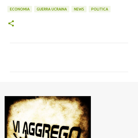
ECONOMIA
GUERRA UCRAINA
NEWS
POLITICA
C
o
m
m
e
n
t
i