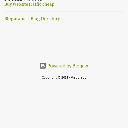
una guerra mondiale che difficilmente da menti sane, potrebbe
Buy website traffic cheap
scoccare ! !
Blogarama - Blog Directory
Powered by Blogger
Copyright © 2021 - Viaggrego