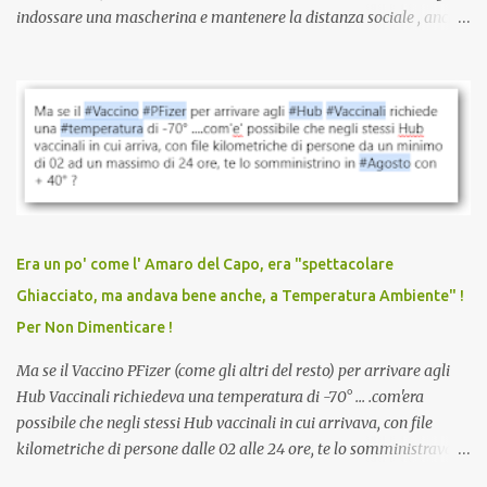
indossare una mascherina e mantenere la distanza sociale , anche
quando eri completamente vaccinato… Non avevamo mai sentito
parlare di un vaccino che diffonda il virus anche dopo la
vaccinazione. Non avevamo mai sentito parlare di ricompense,
sconti, incentivi per vaccinarsi. Non avevamo mai visto
discriminazioni per coloro che non l’hanno fatto. Se non sei stato
vaccinato, nessuno aveva prima cercato di farti sentire una
persona cattiva. Non avevamo mai visto un vaccino che minacci le
relazioni tra familiari, colleghi e amici. Non avevamo mai visto un
vaccino usato per minacciare i mezzi di sussistenza, il lavoro o la
Era un po' come l' Amaro del Capo, era "spettacolare
scuola. Non avevamo mai visto un vaccino che permettesse a un
Ghiacciato, ma andava bene anche, a Temperatura Ambiente" !
dodicenne di ignorare il consenso dei genitori. Dopo tutti i vaccini
Per Non Dimenticare !
che abbiamo elencato sopra...
Ma se il Vaccino PFizer (come gli altri del resto) per arrivare agli
Hub Vaccinali richiedeva una temperatura di -70° ... .com'era
possibile che negli stessi Hub vaccinali in cui arrivava, con file
kilometriche di persone dalle 02 alle 24 ore, te lo somministravano
in Agosto con + 40° ? Ricordate i Camioncini di Gelati affittati per