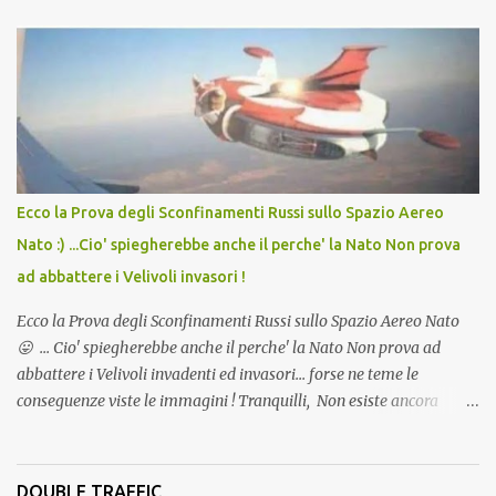
lo scopo della temperatura? Qualcuno a suo tempo ribattezzo' il
Vaccino come: l' Amaro del Capo, era "spettacolare Ghiacciato, ma
andava bene anche, a Temperatura Ambiente"! Riproponiamo
l'articolo per NON Dimenticare!
Ecco la Prova degli Sconfinamenti Russi sullo Spazio Aereo
Nato :) ...Cio' spiegherebbe anche il perche' la Nato Non prova
ad abbattere i Velivoli invasori !
Ecco la Prova degli Sconfinamenti Russi sullo Spazio Aereo Nato
😛 ... Cio' spiegherebbe anche il perche' la Nato Non prova ad
abbattere i Velivoli invadenti ed invasori... forse ne teme le
conseguenze viste le immagini ! Tranquilli, Non esiste ancora
alcuna notizia di un'invasione dello spazio aereo NATO da parte di
un robot chiamato "Goldrake"; questo evento sembra essere
ancora una fantasia Nato o forse una "False Flag", per provocare
DOUBLE TRAFFIC