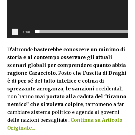
y
e
r
00:00
D’altronde
basterebbe conoscere un minimo di
storia e al contempo osservare gli attuali
scenari globali per comprendere quanto abbia
ragione Caracciolo.
Posto che
l’uscita di Draghi
è di per sé del tutto infelice e colma di
sprezzante arroganza
,
le sanzioni
occidentali
non hanno
mai portato alla caduta del “tiranno
nemico” che si voleva colpire
, tantomeno a far
cambiare sistema politico e agenda ai governi
delle nazioni bersagliate...
Continua su Articolo
Originale...