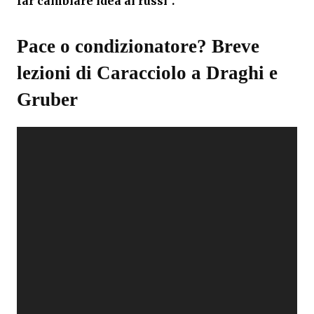
far cambiare idea ai russi”.
Pace o condizionatore? Breve
lezioni di Caracciolo a Draghi e
Gruber
V
i
d
e
o
P
l
a