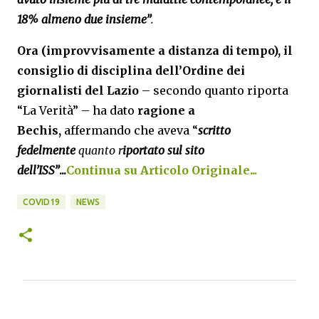
18% almeno due insieme”
.
Ora (improvvisamente a distanza di tempo), il
consiglio di disciplina dell’Ordine dei
giornalisti del Lazio
– secondo quanto riporta
“La Verità” – ha dato
ragione a
Bechis,
affermando che aveva “
scritto
fedelmente
quanto r
iportato sul sito
dell’ISS”
...
Continua su Articolo Originale...
COVID19
NEWS
C