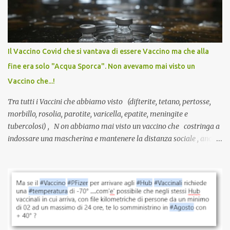
sviluppato in tempi record, con tecnologie mai utilizzate prima su
larga scala, ancora oggetto di studio e di discussione
internazionale serve solo una firma. La tua. Lo si somministra
anche a persone sane, giovani, senza fattori di rischio, spesso già
Il Vaccino Covid che si vantava di essere Vaccino ma che alla
guarite da un’infezione naturale . Ma non serve una visita, non
fine era solo "Acqua Sporca". Non avevamo mai visto un
serve una prescrizione. Non c’è diagnosi. Non c’è presa in carico.
Vaccino che...!
L’unico atto richiesto è una fi...
Tra tutti i Vaccini che abbiamo visto (difterite, tetano, pertosse,
morbillo, rosolia, parotite, varicella, epatite, meningite e
tubercolosi) , N on abbiamo mai visto un vaccino che costringa a
indossare una mascherina e mantenere la distanza sociale , anche
quando eri completamente vaccinato… Non avevamo mai sentito
parlare di un vaccino che diffonda il virus anche dopo la
vaccinazione. Non avevamo mai sentito parlare di ricompense,
sconti, incentivi per vaccinarsi. Non avevamo mai visto
discriminazioni per coloro che non l’hanno fatto. Se non sei stato
vaccinato, nessuno aveva prima cercato di farti sentire una
persona cattiva. Non avevamo mai visto un vaccino che minacci le