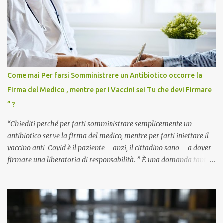
Come mai Per farsi Somministrare un Antibiotico occorre la
Firma del Medico , mentre per i Vaccini sei Tu che devi Firmare
” ?
“Chiediti perché per farti somministrare semplicemente un
antibiotico serve la firma del medico, mentre per farti iniettare il
vaccino anti-Covid è il paziente – anzi, il cittadino sano – a dover
firmare una liberatoria di responsabilità. ” È una domanda tanto
semplice quanto devastante quella posta dal dottor Andrea
Stramezzi, medico, che ha curato migliaia di pazienti durante la
pandemia. Un interrogativo che dovrebbe scuotere chiunque abbia
ancora il coraggio di pensare con la propria testa. Per il vaccino
anti-Covid, un pro-farmaco, con autorizzazione condizionata,