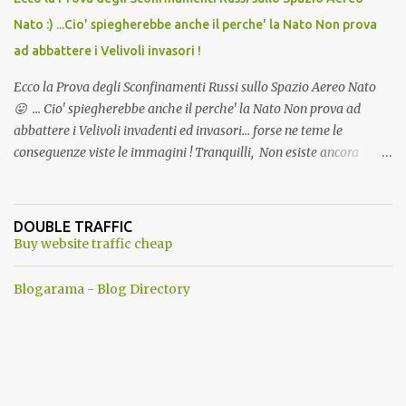
Nato :) ...Cio' spiegherebbe anche il perche' la Nato Non prova
ad abbattere i Velivoli invasori !
Ecco la Prova degli Sconfinamenti Russi sullo Spazio Aereo Nato
😛 ... Cio' spiegherebbe anche il perche' la Nato Non prova ad
abbattere i Velivoli invadenti ed invasori... forse ne teme le
conseguenze viste le immagini ! Tranquilli, Non esiste ancora
alcuna notizia di un'invasione dello spazio aereo NATO da parte di
un robot chiamato "Goldrake"; questo evento sembra essere
ancora una fantasia Nato o forse una "False Flag", per provocare
DOUBLE TRAFFIC
una guerra mondiale che difficilmente da menti sane, potrebbe
Buy website traffic cheap
scoccare ! !
Blogarama - Blog Directory