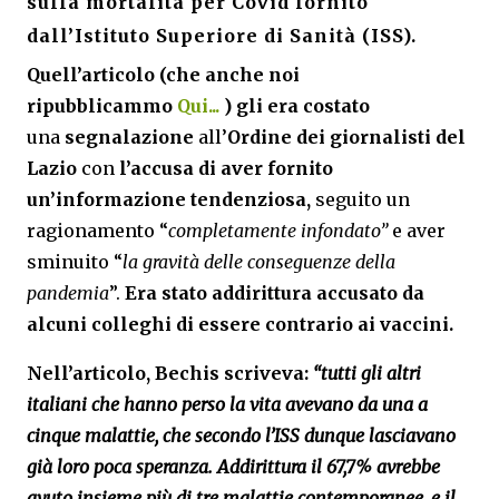
sulla mortalità per Covid fornito
dall’Istituto Superiore di Sanità (ISS).
Quell’articolo (che anche noi
ripubblicammo
Qui...
) gli era costato
una
segnalazione
all’
Ordine dei giornalisti del
Lazio
con
l’accusa di aver fornito
un’informazione tendenziosa,
seguito un
ragionamento “
completamente infondato”
e aver
sminuito “
la gravità delle conseguenze della
pandemia
”.
Era stato addirittura accusato da
alcuni colleghi di essere contrario ai vaccini.
Nell’articolo, Bechis scriveva:
“tutti gli altri
italiani che hanno perso la vita avevano da una a
cinque malattie, che secondo l’ISS dunque lasciavano
già loro poca speranza. Addirittura il 67,7% avrebbe
avuto insieme più di tre malattie contemporanee, e il