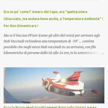
relazioni tra familiari, colleghi e amici. Non avevamo mai visto un
vaccino usato per minacciare i mezzi di sussistenza, il lavoro o la
Era un po' come l' Amaro del Capo, era "spettacolare
scuola. Non avevamo mai visto un vaccino che permettesse a un
Ghiacciato, ma andava bene anche, a Temperatura Ambiente" !
dodicenne di ignorare il consenso dei genitori. Dopo tutti i vaccini
Per Non Dimenticare !
che abbiamo elencato sopra...
Ma se il Vaccino PFizer (come gli altri del resto) per arrivare agli
Hub Vaccinali richiedeva una temperatura di -70° ... .com'era
possibile che negli stessi Hub vaccinali in cui arrivava, con file
kilometriche di persone dalle 02 alle 24 ore, te lo somministravano
in Agosto con + 40° ? Ricordate i Camioncini di Gelati affittati per
lo scopo della temperatura? Qualcuno a suo tempo ribattezzo' il
Vaccino come: l' Amaro del Capo, era "spettacolare Ghiacciato, ma
andava bene anche, a Temperatura Ambiente"! Riproponiamo
l'articolo per NON Dimenticare!
Ecco la Prova degli Sconfinamenti Russi sullo Spazio Aereo