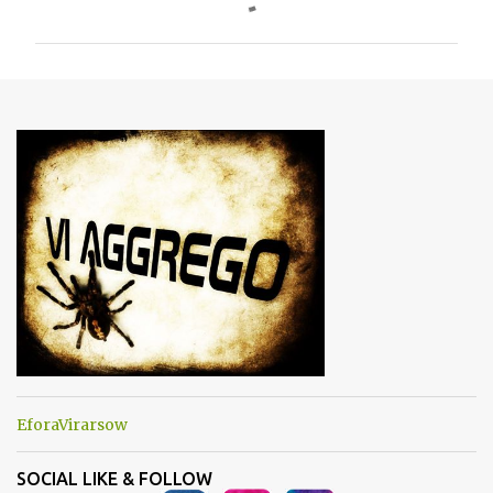
o
m
m
e
n
t
i
EforaVirarsow
SOCIAL LIKE & FOLLOW