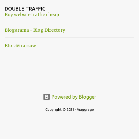
ancora una fantasia Nato o forse una "False Flag", per provocare
DOUBLE TRAFFIC
una guerra mondiale che difficilmente da menti sane, potrebbe
Buy website traffic cheap
scoccare ! !
Blogarama - Blog Directory
EforaVirarsow
Powered by Blogger
Copyright © 2021 - Viaggrego