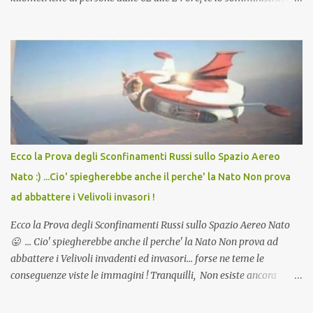
in Agosto con + 40° ? Ricordate i Camioncini di Gelati affittati per
lo scopo della temperatura? Qualcuno a suo tempo ribattezzo' il
Vaccino come: l' Amaro del Capo, era "spettacolare Ghiacciato, ma
andava bene anche, a Temperatura Ambiente"! Riproponiamo
l'articolo per NON Dimenticare!
Ecco la Prova degli Sconfinamenti Russi sullo Spazio Aereo
Nato :) ...Cio' spiegherebbe anche il perche' la Nato Non prova
ad abbattere i Velivoli invasori !
Ecco la Prova degli Sconfinamenti Russi sullo Spazio Aereo Nato
😛 ... Cio' spiegherebbe anche il perche' la Nato Non prova ad
abbattere i Velivoli invadenti ed invasori... forse ne teme le
conseguenze viste le immagini ! Tranquilli, Non esiste ancora
alcuna notizia di un'invasione dello spazio aereo NATO da parte di
un robot chiamato "Goldrake"; questo evento sembra essere