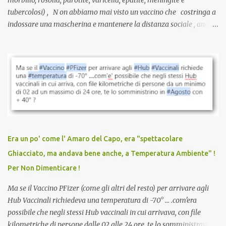
tubercolosi) , N on abbiamo mai visto un vaccino che costringa a
indossare una mascherina e mantenere la distanza sociale , anche
quando eri completamente vaccinato… Non avevamo mai sentito
parlare di un vaccino che diffonda il virus anche dopo la
vaccinazione. Non avevamo mai sentito parlare di ricompense,
sconti, incentivi per vaccinarsi. Non avevamo mai visto
discriminazioni per coloro che non l’hanno fatto. Se non sei stato
vaccinato, nessuno aveva prima cercato di farti sentire una
persona cattiva. Non avevamo mai visto un vaccino che minacci le
relazioni tra familiari, colleghi e amici. Non avevamo mai visto un
vaccino usato per minacciare i mezzi di sussistenza, il lavoro o la
Era un po' come l' Amaro del Capo, era "spettacolare
scuola. Non avevamo mai visto un vaccino che permettesse a un
Ghiacciato, ma andava bene anche, a Temperatura Ambiente" !
dodicenne di ignorare il consenso dei genitori. Dopo tutti i vaccini
Per Non Dimenticare !
che abbiamo elencato sopra...
Ma se il Vaccino PFizer (come gli altri del resto) per arrivare agli
Hub Vaccinali richiedeva una temperatura di -70° ... .com'era
possibile che negli stessi Hub vaccinali in cui arrivava, con file
kilometriche di persone dalle 02 alle 24 ore, te lo somministravano