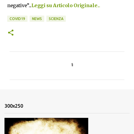
negative”...
Leggi su Articolo Originale
...
COVID19
NEWS
SCIENZA
C
o
m
m
e
n
300x250
t
i