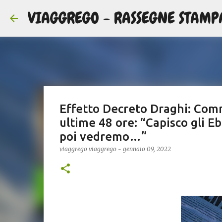
VIAGGREGO - RASSEGNE STAMP
Effetto Decreto Draghi: Comme
ultime 48 ore: “Capisco gli E
poi vedremo…”
viaggrego
viaggrego
-
gennaio 09, 2022