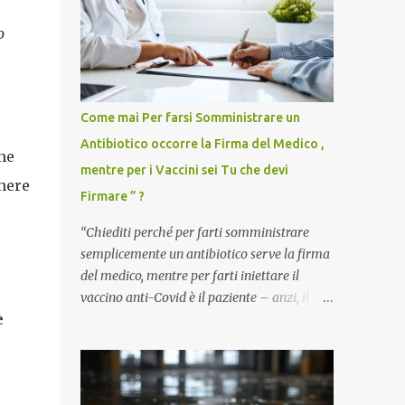
o
Come mai Per farsi Somministrare un
Antibiotico occorre la Firma del Medico ,
ne
mentre per i Vaccini sei Tu che devi
mere
Firmare ” ?
“Chiediti perché per farti somministrare
semplicemente un antibiotico serve la firma
del medico, mentre per farti iniettare il
vaccino anti-Covid è il paziente – anzi, il
è
cittadino sano – a dover firmare una
liberatoria di responsabilità. ” È una
domanda tanto semplice quanto devastante
quella posta dal dottor Andrea Stramezzi,