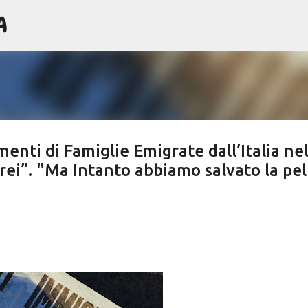
A
Passa ai contenuti principali
nti di Famiglie Emigrate dall’Italia nel
brei”. "Ma Intanto abbiamo salvato la pel