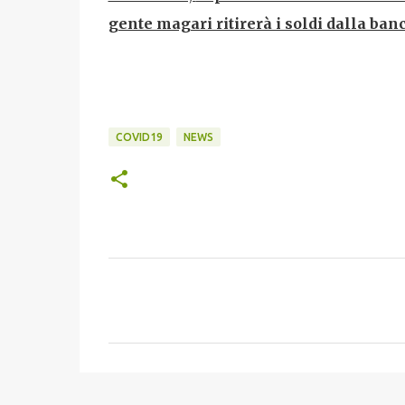
gente magari ritirerà i soldi dalla ban
COVID19
NEWS
C
o
m
m
e