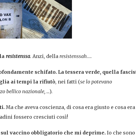
lla
resistenssa
. Anzi, della
resistenssah
….
ofondamente schifato. La tessera verde, quella fascis
lia ai tempi la rifiutò
, nei fatti (
se lo potevano
zo bellico nazionale, …
).
i.
Ma che aveva coscienza, di cosa era giusto e cosa era
adini fossero cresciuti così!
sul vaccino obbligatorio che mi deprime.
Io che sono