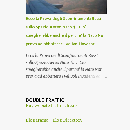
del Capo, era "spettacolare Ghiacciato, ma
andava bene anche, a Temperatura
Ambiente"! Riproponiamo l'articolo per NON
Ecco la Prova degli Sconfinamenti Russi
Dimenticare!
sullo Spazio Aereo Nato :) ...Cio'
spiegherebbe anche il perche' la Nato Non
prova ad abbattere i Velivoli invasori !
Ecco la Prova degli Sconfinamenti Russi
sullo Spazio Aereo Nato 😛 ... Cio'
spiegherebbe anche il perche' la Nato Non
prova ad abbattere i Velivoli invadenti ed
invasori... forse ne teme le conseguenze viste
le immagini ! Tranquilli, Non esiste ancora
alcuna notizia di un'invasione dello spazio
DOUBLE TRAFFIC
aereo NATO da parte di un robot chiamato
Buy website traffic cheap
"Goldrake"; questo evento sembra essere
ancora una fantasia Nato o forse una "False
Blogarama - Blog Directory
Flag", per provocare una guerra mondiale