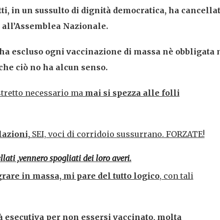
ti, in un sussulto di dignità democratica, ha cancellat
e all’Assemblea Nazionale.
 ha escluso ogni vaccinazione di massa nè obbligata 
he ciò no ha alcun senso.
 stretto necessario ma
mai si spezza alle folli
lazioni,
SEI, voci di corridoio sussurrano. FORZATE!
llati ,vennero spogliati dei loro averi.
grare in massa, mi pare del tutto logico
, con tali
à esecutiva per non essersi vaccinato, molta