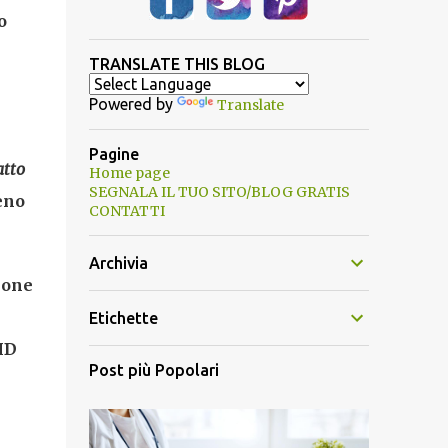
o
TRANSLATE THIS BLOG
Powered by
Translate
Pagine
atto
Home page
SEGNALA IL TUO SITO/BLOG GRATIS
eno
CONTATTI
Archivia
ione
Etichette
ID
Post più Popolari