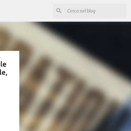
le
le,