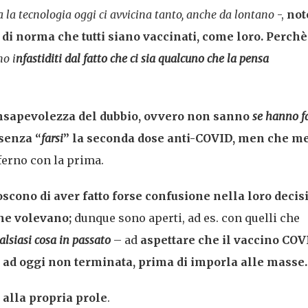
a la tecnologia oggi ci avvicina tanto, anche da lontano
-,
not
di norma che tutti siano vaccinati, come loro. Perchè
o i
nfastiditi dal fatto che ci sia qualcuno che la pensa
nsapevolezza del dubbio, ovvero non sanno
se hanno f
senza “
farsi
” la seconda dose anti-COVID, men che m
ferno con la prima.
oscono di aver fatto forse confusione nella loro decis
che volevano;
dunque sono aperti, ad es. con quelli che
alsiasi cosa in passato
– ad
aspettare che il vaccino COV
A, ad oggi non terminata, prima di imporla alle masse.
 alla propria prole
.