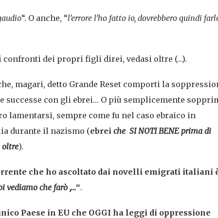
gaudio
“. O anche, “
l’errore l’ho fatto io, dovrebbero quindi farl
onfronti dei propri figli direi, vedasi oltre (…).
che, magari, detto Grande Reset comporti la soppressio
ome successe con gli ebrei… O più semplicemente soppri
bero lamentarsi, sempre come fu nel caso ebraico in
lia durante il nazismo (
ebrei
che SI NOTI BENE prima di
 oltre
).
rente che ho ascoltato dai novelli emigrati italiani 
oi vediamo che farò ,…
“
.
l’unico Paese in EU che OGGI ha leggi di oppressione