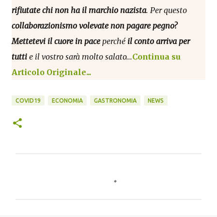
rifiutate chi non ha il marchio nazista
. Per questo
collaborazionismo volevate non pagare pegno?
Mettetevi il cuore in pace
perché
il conto arriva per
tutti
e il vostro sarà molto salato...
Continua su
Articolo Originale...
COVID19
ECONOMIA
GASTRONOMIA
NEWS
C
o
m
m