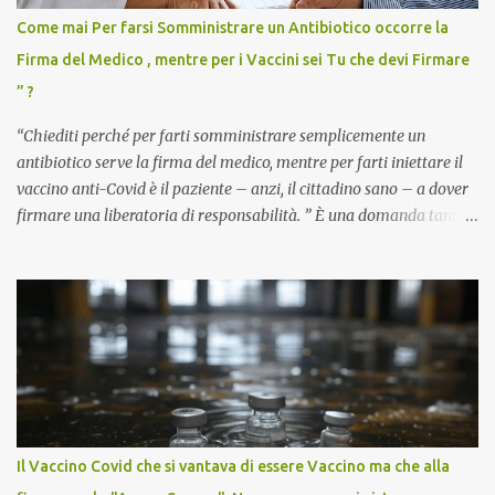
Come mai Per farsi Somministrare un Antibiotico occorre la
Firma del Medico , mentre per i Vaccini sei Tu che devi Firmare
” ?
“Chiediti perché per farti somministrare semplicemente un
antibiotico serve la firma del medico, mentre per farti iniettare il
vaccino anti-Covid è il paziente – anzi, il cittadino sano – a dover
firmare una liberatoria di responsabilità. ” È una domanda tanto
semplice quanto devastante quella posta dal dottor Andrea
Stramezzi, medico, che ha curato migliaia di pazienti durante la
pandemia. Un interrogativo che dovrebbe scuotere chiunque abbia
ancora il coraggio di pensare con la propria testa. Per il vaccino
anti-Covid, un pro-farmaco, con autorizzazione condizionata,
sviluppato in tempi record, con tecnologie mai utilizzate prima su
larga scala, ancora oggetto di studio e di discussione
internazionale serve solo una firma. La tua. Lo si somministra
anche a persone sane, giovani, senza fattori di rischio, spesso già
Il Vaccino Covid che si vantava di essere Vaccino ma che alla
guarite da un’infezione naturale . Ma non serve una visita, non