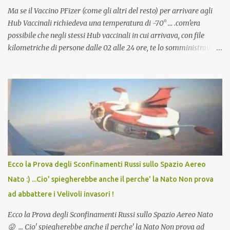
Ma se il Vaccino PFizer (come gli altri del resto) per arrivare agli
Hub Vaccinali richiedeva una temperatura di -70° ... .com'era
possibile che negli stessi Hub vaccinali in cui arrivava, con file
kilometriche di persone dalle 02 alle 24 ore, te lo somministravano
in Agosto con + 40° ? Ricordate i Camioncini di Gelati affittati per
lo scopo della temperatura? Qualcuno a suo tempo ribattezzo' il
Vaccino come: l' Amaro del Capo, era "spettacolare Ghiacciato, ma
andava bene anche, a Temperatura Ambiente"! Riproponiamo
l'articolo per NON Dimenticare!
Ecco la Prova degli Sconfinamenti Russi sullo Spazio Aereo
Nato :) ...Cio' spiegherebbe anche il perche' la Nato Non prova
ad abbattere i Velivoli invasori !
Ecco la Prova degli Sconfinamenti Russi sullo Spazio Aereo Nato
😛 ... Cio' spiegherebbe anche il perche' la Nato Non prova ad