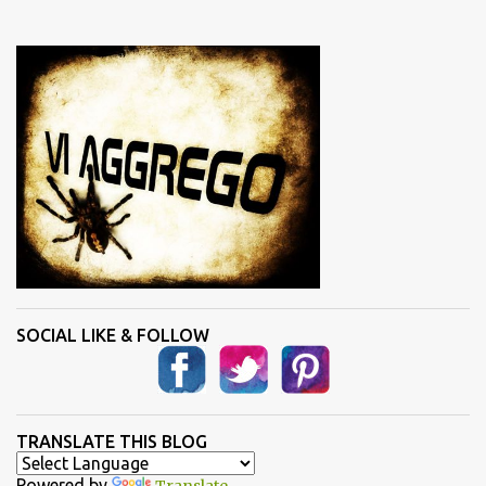
e
n
t
i
SOCIAL LIKE & FOLLOW
TRANSLATE THIS BLOG
Powered by
Translate