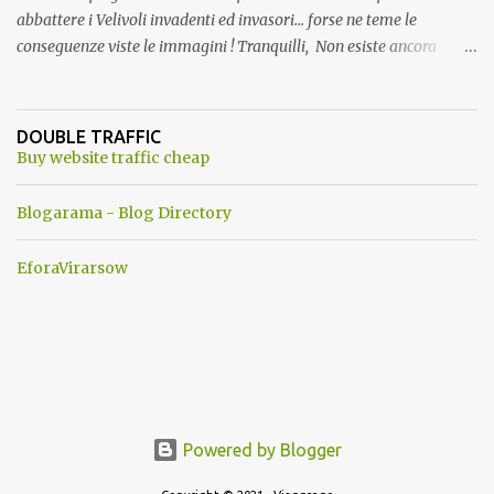
abbattere i Velivoli invadenti ed invasori... forse ne teme le
conseguenze viste le immagini ! Tranquilli, Non esiste ancora
alcuna notizia di un'invasione dello spazio aereo NATO da parte di
un robot chiamato "Goldrake"; questo evento sembra essere
ancora una fantasia Nato o forse una "False Flag", per provocare
DOUBLE TRAFFIC
una guerra mondiale che difficilmente da menti sane, potrebbe
Buy website traffic cheap
scoccare ! !
Blogarama - Blog Directory
EforaVirarsow
Powered by Blogger