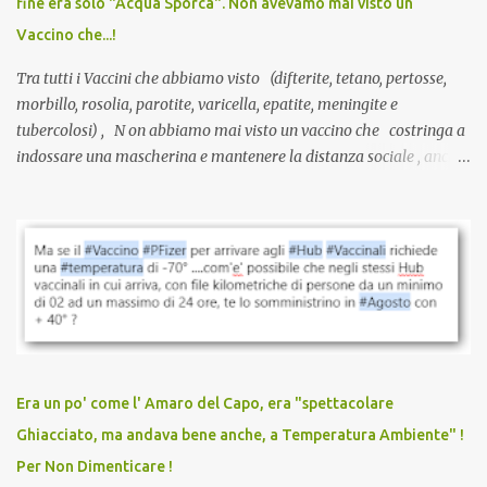
fine era solo "Acqua Sporca". Non avevamo mai visto un
serve una prescrizione. Non c’è diagnosi. Non c’è presa in carico.
Vaccino che...!
L’unico atto richiesto è una fi...
Tra tutti i Vaccini che abbiamo visto (difterite, tetano, pertosse,
morbillo, rosolia, parotite, varicella, epatite, meningite e
tubercolosi) , N on abbiamo mai visto un vaccino che costringa a
indossare una mascherina e mantenere la distanza sociale , anche
quando eri completamente vaccinato… Non avevamo mai sentito
parlare di un vaccino che diffonda il virus anche dopo la
vaccinazione. Non avevamo mai sentito parlare di ricompense,
sconti, incentivi per vaccinarsi. Non avevamo mai visto
discriminazioni per coloro che non l’hanno fatto. Se non sei stato
vaccinato, nessuno aveva prima cercato di farti sentire una
persona cattiva. Non avevamo mai visto un vaccino che minacci le
relazioni tra familiari, colleghi e amici. Non avevamo mai visto un
vaccino usato per minacciare i mezzi di sussistenza, il lavoro o la
Era un po' come l' Amaro del Capo, era "spettacolare
scuola. Non avevamo mai visto un vaccino che permettesse a un
Ghiacciato, ma andava bene anche, a Temperatura Ambiente" !
dodicenne di ignorare il consenso dei genitori. Dopo tutti i vaccini
Per Non Dimenticare !
che abbiamo elencato sopra...