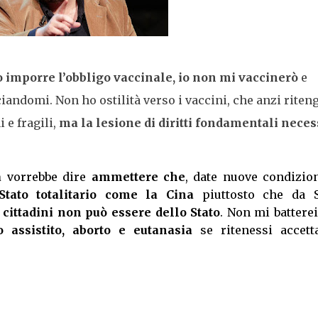
 imporre l’obbligo vaccinale, io non mi vaccinerò
e
andomi. Non ho ostilità verso i vaccini, che anzi riten
i e fragili,
ma la lesione di diritti fondamentali neces
a
vorrebbe dire
ammettere che
, date nuove condizion
tato totalitario come la Cina
piuttosto che da S
i cittadini non può essere dello Stato
. Non mi battere
io assistito, aborto e eutanasia
se ritenessi accetta