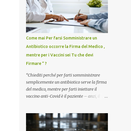
Come mai Per farsi Somministrare un
Antibiotico occorre la Firma del Medico ,
mentre per i Vaccini sei Tu che devi
Firmare ” ?
“Chiediti perché per farti somministrare
semplicemente un antibiotico serve la firma
del medico, mentre per farti iniettare il
vaccino anti-Covid è il paziente – anzi, il
cittadino sano – a dover firmare una
liberatoria di responsabilità. ” È una
domanda tanto semplice quanto devastante
quella posta dal dottor Andrea Stramezzi,