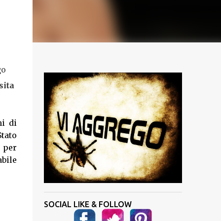
go
sita
i di
tato
i per
bile
SOCIAL LIKE & FOLLOW