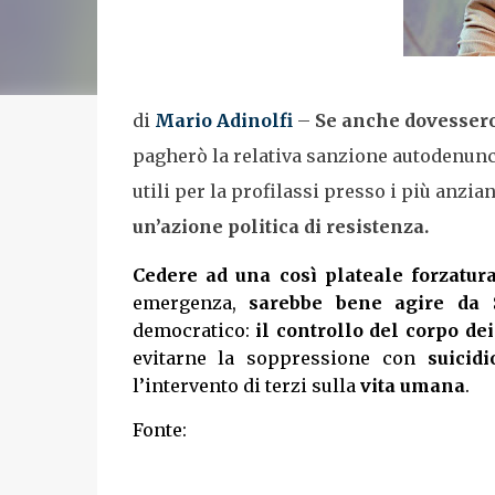
di
Mario Adinolfi
–
Se anche dovessero
pagherò la relativa sanzione autodenunci
utili per la profilassi presso i più anzian
un’azione politica di resistenza.
Cedere ad una così plateale forzatur
emergenza,
sarebbe bene agire da S
democratico:
il controllo del corpo de
evitarne la soppressione con
suicid
l’intervento di terzi sulla
vita umana
.
Fonte: