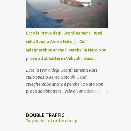
lo scopo della temperatura? Qualcuno a suo
tempo ribattezzo' il Vaccino come: l' Amaro
del Capo, era "spettacolare Ghiacciato, ma
andava bene anche, a Temperatura
Ambiente"! Riproponiamo l'articolo per NON
Ecco la Prova degli Sconfinamenti Russi
Dimenticare!
sullo Spazio Aereo Nato :) ...Cio'
spiegherebbe anche il perche' la Nato Non
prova ad abbattere i Velivoli invasori !
Ecco la Prova degli Sconfinamenti Russi
sullo Spazio Aereo Nato 😛 ... Cio'
spiegherebbe anche il perche' la Nato Non
prova ad abbattere i Velivoli invadenti ed
invasori... forse ne teme le conseguenze viste
le immagini ! Tranquilli, Non esiste ancora
alcuna notizia di un'invasione dello spazio
DOUBLE TRAFFIC
aereo NATO da parte di un robot chiamato
Buy website traffic cheap
"Goldrake"; questo evento sembra essere