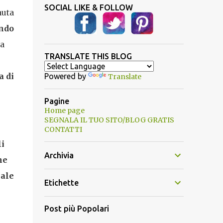
SOCIAL LIKE & FOLLOW
auta
ando
sa
TRANSLATE THIS BLOG
a di
Powered by
Translate
Pagine
Home page
SEGNALA IL TUO SITO/BLOG GRATIS
CONTATTI
li
Archivia
ne
nale
Etichette
Post più Popolari