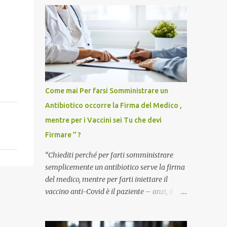
Come mai Per farsi Somministrare un
Antibiotico occorre la Firma del Medico ,
mentre per i Vaccini sei Tu che devi
Firmare ” ?
“Chiediti perché per farti somministrare
semplicemente un antibiotico serve la firma
del medico, mentre per farti iniettare il
vaccino anti-Covid è il paziente – anzi, il
cittadino sano – a dover firmare una
liberatoria di responsabilità. ” È una