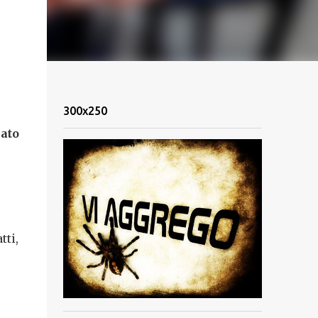
300x250
sato
atti,