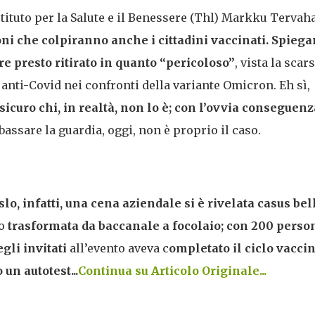
Istituto per la Salute e il Benessere (Thl) Markku Tervah
ioni che colpiranno anche i cittadini vaccinati. Spieg
e presto ritirato in quanto “pericoloso”
, vista la scar
i anti-Covid nei confronti della variante Omicron. Eh sì,
 sicuro chi, in realtà, non lo è; con l’ovvia conseguenz
bassare la guardia, oggi, non è proprio il caso.
Oslo, infatti, una cena aziendale si è rivelata casus bel
to
trasformata da baccanale a focolaio; con 200 perso
gli invitati
all’evento aveva c
ompletato il ciclo vacci
 un autotest...
Continua su Articolo Originale...