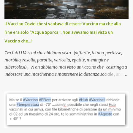
larga scala, ancora oggetto di studio e di discussione
internazionale serve solo una firma. La tua. Lo si somministra
anche a persone sane, giovani, senza fattori di rischio, spesso già
Il Vaccino Covid che si vantava di essere Vaccino ma che alla
guarite da un’infezione naturale . Ma non serve una visita, non
fine era solo "Acqua Sporca". Non avevamo mai visto un
serve una prescrizione. Non c’è diagnosi. Non c’è presa in carico.
Vaccino che...!
L’unico atto richiesto è una fi...
Tra tutti i Vaccini che abbiamo visto (difterite, tetano, pertosse,
morbillo, rosolia, parotite, varicella, epatite, meningite e
tubercolosi) , N on abbiamo mai visto un vaccino che costringa a
indossare una mascherina e mantenere la distanza sociale , anche
quando eri completamente vaccinato… Non avevamo mai sentito
parlare di un vaccino che diffonda il virus anche dopo la
vaccinazione. Non avevamo mai sentito parlare di ricompense,
sconti, incentivi per vaccinarsi. Non avevamo mai visto
discriminazioni per coloro che non l’hanno fatto. Se non sei stato
vaccinato, nessuno aveva prima cercato di farti sentire una
persona cattiva. Non avevamo mai visto un vaccino che minacci le
relazioni tra familiari, colleghi e amici. Non avevamo mai visto un