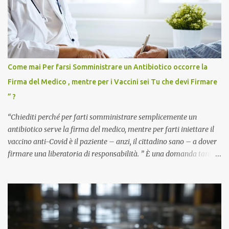
Come mai Per farsi Somministrare un Antibiotico occorre la
Firma del Medico , mentre per i Vaccini sei Tu che devi Firmare
” ?
“Chiediti perché per farti somministrare semplicemente un
antibiotico serve la firma del medico, mentre per farti iniettare il
vaccino anti-Covid è il paziente – anzi, il cittadino sano – a dover
firmare una liberatoria di responsabilità. ” È una domanda tanto
semplice quanto devastante quella posta dal dottor Andrea
Stramezzi, medico, che ha curato migliaia di pazienti durante la
pandemia. Un interrogativo che dovrebbe scuotere chiunque abbia
ancora il coraggio di pensare con la propria testa. Per il vaccino
anti-Covid, un pro-farmaco, con autorizzazione condizionata,
sviluppato in tempi record, con tecnologie mai utilizzate prima su