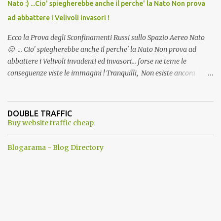
Nato :) ...Cio' spiegherebbe anche il perche' la Nato Non prova
ad abbattere i Velivoli invasori !
Ecco la Prova degli Sconfinamenti Russi sullo Spazio Aereo Nato
😛 ... Cio' spiegherebbe anche il perche' la Nato Non prova ad
abbattere i Velivoli invadenti ed invasori... forse ne teme le
conseguenze viste le immagini ! Tranquilli, Non esiste ancora
alcuna notizia di un'invasione dello spazio aereo NATO da parte di
un robot chiamato "Goldrake"; questo evento sembra essere
ancora una fantasia Nato o forse una "False Flag", per provocare
DOUBLE TRAFFIC
una guerra mondiale che difficilmente da menti sane, potrebbe
Buy website traffic cheap
scoccare ! !
Blogarama - Blog Directory