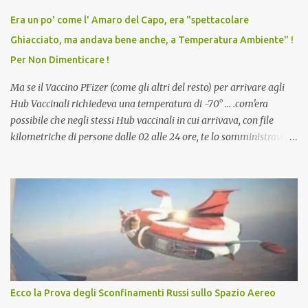
vaccino usato per minacciare i mezzi di sussistenza, il lavoro o la
Era un po' come l' Amaro del Capo, era "spettacolare
scuola. Non avevamo mai visto un vaccino che permettesse a un
Ghiacciato, ma andava bene anche, a Temperatura Ambiente" !
dodicenne di ignorare il consenso dei genitori. Dopo tutti i vaccini
Per Non Dimenticare !
che abbiamo elencato sopra...
Ma se il Vaccino PFizer (come gli altri del resto) per arrivare agli
Hub Vaccinali richiedeva una temperatura di -70° ... .com'era
possibile che negli stessi Hub vaccinali in cui arrivava, con file
kilometriche di persone dalle 02 alle 24 ore, te lo somministravano
in Agosto con + 40° ? Ricordate i Camioncini di Gelati affittati per
lo scopo della temperatura? Qualcuno a suo tempo ribattezzo' il
Vaccino come: l' Amaro del Capo, era "spettacolare Ghiacciato, ma
andava bene anche, a Temperatura Ambiente"! Riproponiamo
l'articolo per NON Dimenticare!
Ecco la Prova degli Sconfinamenti Russi sullo Spazio Aereo