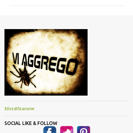
m
m
e
n
t
i
EforaVirarsow
SOCIAL LIKE & FOLLOW