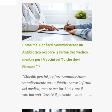
Come mai Per farsi Somministrare un
Antibiotico occorre la Firma del Medico ,
mentre per i Vaccini sei Tu che devi
Firmare ” ?
“Chiediti perché per farti somministrare
semplicemente un antibiotico serve la firma
del medico, mentre per farti iniettare il
vaccino anti-Covid è il paziente – anzi, il
cittadino sano – a dover firmare una
liberatoria di responsabilità. ” È una