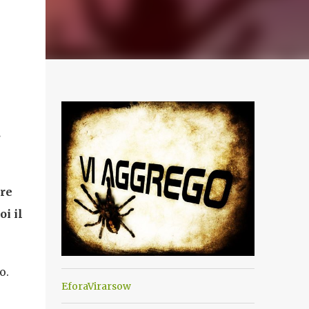
.
re
i il
o.
EforaVirarsow