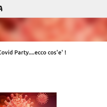
A
Passa ai contenuti principali
ovid Party....ecco cos'e' !