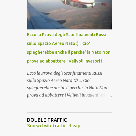
lo scopo della temperatura? Qualcuno a suo
tempo ribattezzo' il Vaccino come: l' Amaro
del Capo, era "spettacolare Ghiacciato, ma
andava bene anche, a Temperatura
Ambiente"! Riproponiamo l'articolo per NON
Ecco la Prova degli Sconfinamenti Russi
Dimenticare!
sullo Spazio Aereo Nato :) ...Cio'
spiegherebbe anche il perche' la Nato Non
prova ad abbattere i Velivoli invasori !
Ecco la Prova degli Sconfinamenti Russi
sullo Spazio Aereo Nato 😛 ... Cio'
spiegherebbe anche il perche' la Nato Non
prova ad abbattere i Velivoli invadenti ed
invasori... forse ne teme le conseguenze viste
le immagini ! Tranquilli, Non esiste ancora
alcuna notizia di un'invasione dello spazio
DOUBLE TRAFFIC
aereo NATO da parte di un robot chiamato
Buy website traffic cheap
"Goldrake"; questo evento sembra essere