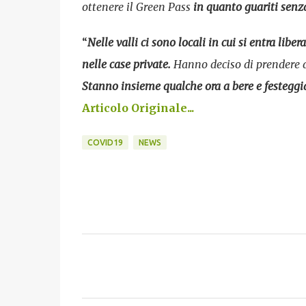
ottenere il Green Pass
in quanto guariti senza
“
Nelle valli ci sono locali in cui si entra lib
nelle case private.
Hanno deciso di prendere qu
Stanno insieme qualche ora a bere e festeggia
Articolo Originale...
COVID19
NEWS
C
o
m