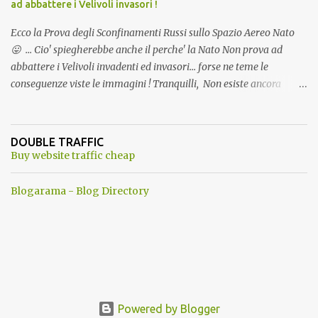
ad abbattere i Velivoli invasori !
Ecco la Prova degli Sconfinamenti Russi sullo Spazio Aereo Nato
😛 ... Cio' spiegherebbe anche il perche' la Nato Non prova ad
abbattere i Velivoli invadenti ed invasori... forse ne teme le
conseguenze viste le immagini ! Tranquilli, Non esiste ancora
alcuna notizia di un'invasione dello spazio aereo NATO da parte di
un robot chiamato "Goldrake"; questo evento sembra essere
ancora una fantasia Nato o forse una "False Flag", per provocare
DOUBLE TRAFFIC
una guerra mondiale che difficilmente da menti sane, potrebbe
Buy website traffic cheap
scoccare ! !
Blogarama - Blog Directory
Powered by Blogger