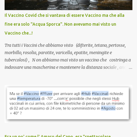
internazionale serve solo una firma. La tua. Lo si somministra
anche a persone sane, giovani, senza fattori di rischio, spesso già
Il Vaccino Covid che si vantava di essere Vaccino ma che alla
guarite da un’infezione naturale . Ma non serve una visita, non
fine era solo "Acqua Sporca". Non avevamo mai visto un
serve una prescrizione. Non c’è diagnosi. Non c’è presa in carico.
Vaccino che...!
L’unico atto richiesto è una fi...
Tra tutti i Vaccini che abbiamo visto (difterite, tetano, pertosse,
morbillo, rosolia, parotite, varicella, epatite, meningite e
tubercolosi) , N on abbiamo mai visto un vaccino che costringa a
indossare una mascherina e mantenere la distanza sociale , anche
quando eri completamente vaccinato… Non avevamo mai sentito
parlare di un vaccino che diffonda il virus anche dopo la
vaccinazione. Non avevamo mai sentito parlare di ricompense,
sconti, incentivi per vaccinarsi. Non avevamo mai visto
discriminazioni per coloro che non l’hanno fatto. Se non sei stato
vaccinato, nessuno aveva prima cercato di farti sentire una
persona cattiva. Non avevamo mai visto un vaccino che minacci le
relazioni tra familiari, colleghi e amici. Non avevamo mai visto un
vaccino usato per minacciare i mezzi di sussistenza, il lavoro o la
Era un po' come l' Amaro del Capo, era "spettacolare