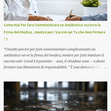
Come mai Per farsi Somministrare un Antibiotico occorre la
Firma del Medico , mentre per i Vaccini sei Tu che devi Firmare
” ?
“Chiediti perché per farti somministrare semplicemente un
antibiotico serve la firma del medico, mentre per farti iniettare il
vaccino anti-Covid è il paziente – anzi, il cittadino sano – a dover
firmare una liberatoria di responsabilità. ” È una domanda tanto
semplice quanto devastante quella posta dal dottor Andrea
Stramezzi, medico, che ha curato migliaia di pazienti durante la
pandemia. Un interrogativo che dovrebbe scuotere chiunque abbia
ancora il coraggio di pensare con la propria testa. Per il vaccino
anti-Covid, un pro-farmaco, con autorizzazione condizionata,
sviluppato in tempi record, con tecnologie mai utilizzate prima su
larga scala, ancora oggetto di studio e di discussione