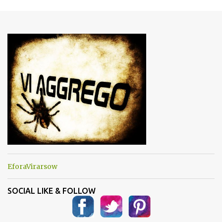
m
e
n
t
i
EforaVirarsow
SOCIAL LIKE & FOLLOW