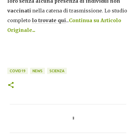
loro senza alcuna presenza di individui non
vaccinati
nella catena di trasmissione. Lo studio
completo
lo trovate qui
...
Continua su Articolo
Originale...
COVID19
NEWS
SCIENZA
C
o
m