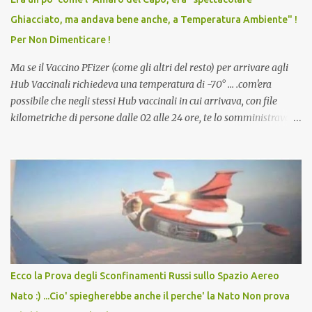
scuola. Non avevamo mai visto un vaccino che permettesse a un
Ghiacciato, ma andava bene anche, a Temperatura Ambiente" !
dodicenne di ignorare il consenso dei genitori. Dopo tutti i vaccini
Per Non Dimenticare !
che abbiamo elencato sopra...
Ma se il Vaccino PFizer (come gli altri del resto) per arrivare agli
Hub Vaccinali richiedeva una temperatura di -70° ... .com'era
possibile che negli stessi Hub vaccinali in cui arrivava, con file
kilometriche di persone dalle 02 alle 24 ore, te lo somministravano
in Agosto con + 40° ? Ricordate i Camioncini di Gelati affittati per
lo scopo della temperatura? Qualcuno a suo tempo ribattezzo' il
Vaccino come: l' Amaro del Capo, era "spettacolare Ghiacciato, ma
andava bene anche, a Temperatura Ambiente"! Riproponiamo
l'articolo per NON Dimenticare!
Ecco la Prova degli Sconfinamenti Russi sullo Spazio Aereo
Nato :) ...Cio' spiegherebbe anche il perche' la Nato Non prova