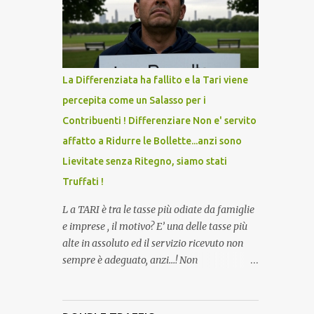
lo scopo della temperatura? Qualcuno a suo
tempo ribattezzo' il Vaccino come: l' Amaro
del Capo, era "spettacolare Ghiacciato, ma
andava bene anche, a Temperatura
Ambiente"! Riproponiamo l'articolo per NON
La Differenziata ha fallito e la Tari viene
Dimenticare!
percepita come un Salasso per i
Contribuenti ! Differenziare Non e' servito
affatto a Ridurre le Bollette...anzi sono
Lievitate senza Ritegno, siamo stati
Truffati !
L a TARI è tra le tasse più odiate da famiglie
e imprese , il motivo? E’ una delle tasse più
alte in assoluto ed il servizio ricevuto non
sempre è adeguato, anzi…! Non
dimentichiamo che per la raccolta
differenziata, facciamo quasi tutto noi
cittadini direttamente a casa, abbiamo