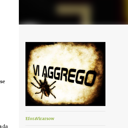
sse
EforaVirarsow
a
da