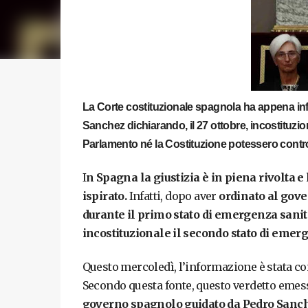
La Corte costituzionale spagnola ha appena inf
Sanchez dichiarando, il 27 ottobre, incostituzi
Parlamento né la Costituzione potessero contro
I
n Spagna la giustizia è in piena rivolta e
ispirato.
Infatti, dopo aver
ordinato al gove
durante il primo stato di emergenza sani
incostituzionale il secondo stato di emer
Questo mercoledì, l’informazione è stata conf
Secondo questa fonte, questo verdetto emesso
governo spagnolo guidato da Pedro Sanche