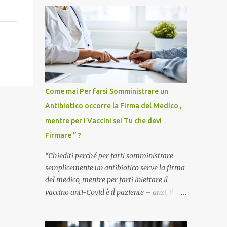
Come mai Per farsi Somministrare un
Antibiotico occorre la Firma del Medico ,
mentre per i Vaccini sei Tu che devi
Firmare ” ?
“Chiediti perché per farti somministrare
semplicemente un antibiotico serve la firma
del medico, mentre per farti iniettare il
vaccino anti-Covid è il paziente – anzi, il
cittadino sano – a dover firmare una
liberatoria di responsabilità. ” È una