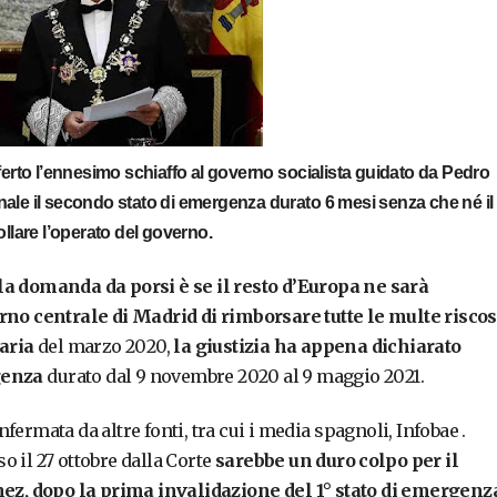
erto l’ennesimo schiaffo al governo socialista guidato da Pedro
onale il secondo stato di emergenza durato 6 mesi senza che né il
llare l’operato del governo.
 la domanda da porsi è se il resto d’Europa ne sarà
rno centrale di Madrid di rimborsare tutte le multe risco
taria
del marzo 2020,
la giustizia ha appena dichiarato
genza
durato dal 9 novembre 2020 al 9 maggio 2021.
ermata da altre fonti, tra cui i media spagnoli, Infobae .
 il 27 ottobre dalla Corte
sarebbe un duro colpo per il
z, dopo la prima invalidazione del 1° stato di emergenz