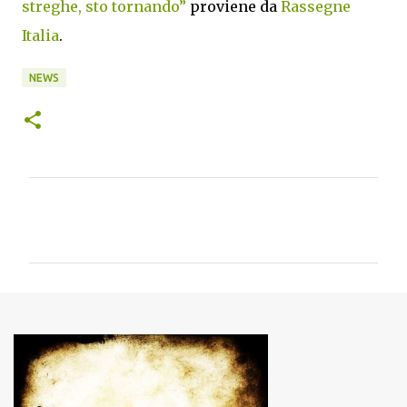
streghe, sto tornando”
proviene da
Rassegne
Italia
.
NEWS
C
o
m
m
e
n
t
i