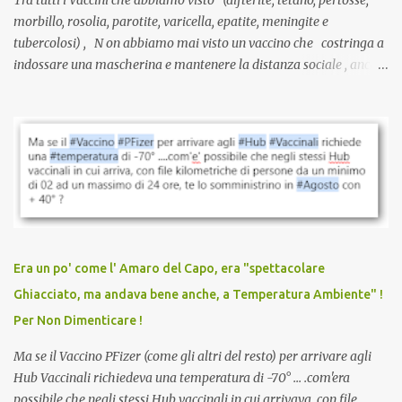
Tra tutti i Vaccini che abbiamo visto (difterite, tetano, pertosse,
morbillo, rosolia, parotite, varicella, epatite, meningite e
tubercolosi) , N on abbiamo mai visto un vaccino che costringa a
indossare una mascherina e mantenere la distanza sociale , anche
quando eri completamente vaccinato… Non avevamo mai sentito
parlare di un vaccino che diffonda il virus anche dopo la
vaccinazione. Non avevamo mai sentito parlare di ricompense,
sconti, incentivi per vaccinarsi. Non avevamo mai visto
discriminazioni per coloro che non l’hanno fatto. Se non sei stato
vaccinato, nessuno aveva prima cercato di farti sentire una
persona cattiva. Non avevamo mai visto un vaccino che minacci le
relazioni tra familiari, colleghi e amici. Non avevamo mai visto un
vaccino usato per minacciare i mezzi di sussistenza, il lavoro o la
Era un po' come l' Amaro del Capo, era "spettacolare
scuola. Non avevamo mai visto un vaccino che permettesse a un
Ghiacciato, ma andava bene anche, a Temperatura Ambiente" !
dodicenne di ignorare il consenso dei genitori. Dopo tutti i vaccini
Per Non Dimenticare !
che abbiamo elencato sopra...
Ma se il Vaccino PFizer (come gli altri del resto) per arrivare agli
Hub Vaccinali richiedeva una temperatura di -70° ... .com'era
possibile che negli stessi Hub vaccinali in cui arrivava, con file