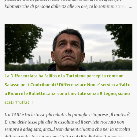
kilometriche di persone dalle 02 alle 24 ore, te lo somministravano
in Agosto con + 40° ? Ricordate i Camioncini di Gelati affittati per
lo scopo della temperatura? Qualcuno a suo tempo ribattezzo' il
Vaccino come: l' Amaro del Capo, era "spettacolare Ghiacciato, ma
andava bene anche, a Temperatura Ambiente"! Riproponiamo
l'articolo per NON Dimenticare!
La Differenziata ha fallito e la Tari viene percepita come un
Salasso per i Contribuenti ! Differenziare Non e' servito affatto
a Ridurre le Bollette...anzi sono Lievitate senza Ritegno, siamo
stati Truffati !
L a TARI è tra le tasse più odiate da famiglie e imprese , il motivo?
E’ una delle tasse più alte in assoluto ed il servizio ricevuto non
sempre è adeguato, anzi…! Non dimentichiamo che per la raccolta
differenziata, facciamo quasi tutto noi cittadini direttamente a