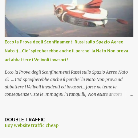
andava bene anche, a Temperatura Ambiente"! Riproponiamo
l'articolo per NON Dimenticare!
Ecco la Prova degli Sconfinamenti Russi sullo Spazio Aereo
Nato :) ...Cio' spiegherebbe anche il perche' la Nato Non prova
ad abbattere i Velivoli invasori !
Ecco la Prova degli Sconfinamenti Russi sullo Spazio Aereo Nato
😛 ... Cio' spiegherebbe anche il perche' la Nato Non prova ad
abbattere i Velivoli invadenti ed invasori... forse ne teme le
conseguenze viste le immagini ! Tranquilli, Non esiste ancora
alcuna notizia di un'invasione dello spazio aereo NATO da parte di
un robot chiamato "Goldrake"; questo evento sembra essere
ancora una fantasia Nato o forse una "False Flag", per provocare
DOUBLE TRAFFIC
una guerra mondiale che difficilmente da menti sane, potrebbe
Buy website traffic cheap
scoccare ! !