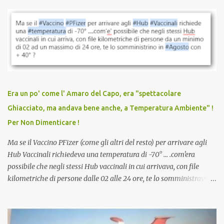
parlare di un vaccino che diffonda il virus anche dopo la
vaccinazione. Non avevamo mai sentito parlare di ricompense,
sconti, incentivi per vaccinarsi. Non avevamo mai visto
discriminazioni per coloro che non l’hanno fatto. Se non sei stato
vaccinato, nessuno aveva prima cercato di farti sentire una
persona cattiva. Non avevamo mai visto un vaccino che minacci le
relazioni tra familiari, colleghi e amici. Non avevamo mai visto un
vaccino usato per minacciare i mezzi di sussistenza, il lavoro o la
Era un po' come l' Amaro del Capo, era "spettacolare
scuola. Non avevamo mai visto un vaccino che permettesse a un
Ghiacciato, ma andava bene anche, a Temperatura Ambiente" !
dodicenne di ignorare il consenso dei genitori. Dopo tutti i vaccini
Per Non Dimenticare !
che abbiamo elencato sopra...
Ma se il Vaccino PFizer (come gli altri del resto) per arrivare agli
Hub Vaccinali richiedeva una temperatura di -70° ... .com'era
possibile che negli stessi Hub vaccinali in cui arrivava, con file
kilometriche di persone dalle 02 alle 24 ore, te lo somministravano
in Agosto con + 40° ? Ricordate i Camioncini di Gelati affittati per
lo scopo della temperatura? Qualcuno a suo tempo ribattezzo' il
Vaccino come: l' Amaro del Capo, era "spettacolare Ghiacciato, ma