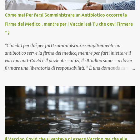
Come mai Per farsi Somministrare un Antibiotico occorre la
Firma del Medico , mentre per i Vaccini sei Tu che devi Firmare
” ?
“Chiediti perché per farti somministrare semplicemente un
antibiotico serve la firma del medico, mentre per farti iniettare il
vaccino anti-Covid è il paziente – anzi, il cittadino sano – a dover
firmare una liberatoria di responsabilità. ” È una domanda tanto
semplice quanto devastante quella posta dal dottor Andrea
Stramezzi, medico, che ha curato migliaia di pazienti durante la
pandemia. Un interrogativo che dovrebbe scuotere chiunque abbia
ancora il coraggio di pensare con la propria testa. Per il vaccino
anti-Covid, un pro-farmaco, con autorizzazione condizionata,
sviluppato in tempi record, con tecnologie mai utilizzate prima su
larga scala, ancora oggetto di studio e di discussione
internazionale serve solo una firma. La tua. Lo si somministra
anche a persone sane, giovani, senza fattori di rischio, spesso già
Il Vaccino Covid che si vantava di essere Vaccino ma che alla