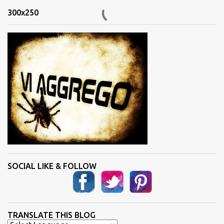
n
300x250
t
i
SOCIAL LIKE & FOLLOW
TRANSLATE THIS BLOG