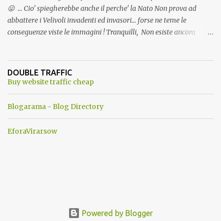
😛 ... Cio' spiegherebbe anche il perche' la Nato Non prova ad
abbattere i Velivoli invadenti ed invasori... forse ne teme le
conseguenze viste le immagini ! Tranquilli, Non esiste ancora
alcuna notizia di un'invasione dello spazio aereo NATO da parte di
un robot chiamato "Goldrake"; questo evento sembra essere
ancora una fantasia Nato o forse una "False Flag", per provocare
DOUBLE TRAFFIC
una guerra mondiale che difficilmente da menti sane, potrebbe
Buy website traffic cheap
scoccare ! !
Blogarama - Blog Directory
EforaVirarsow
Powered by Blogger