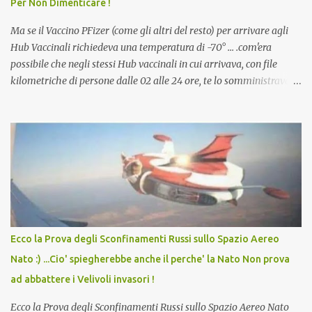
Per Non Dimenticare !
che abbiamo elencato sopra...
Ma se il Vaccino PFizer (come gli altri del resto) per arrivare agli
Hub Vaccinali richiedeva una temperatura di -70° ... .com'era
possibile che negli stessi Hub vaccinali in cui arrivava, con file
kilometriche di persone dalle 02 alle 24 ore, te lo somministravano
in Agosto con + 40° ? Ricordate i Camioncini di Gelati affittati per
lo scopo della temperatura? Qualcuno a suo tempo ribattezzo' il
Vaccino come: l' Amaro del Capo, era "spettacolare Ghiacciato, ma
andava bene anche, a Temperatura Ambiente"! Riproponiamo
l'articolo per NON Dimenticare!
Ecco la Prova degli Sconfinamenti Russi sullo Spazio Aereo
Nato :) ...Cio' spiegherebbe anche il perche' la Nato Non prova
ad abbattere i Velivoli invasori !
Ecco la Prova degli Sconfinamenti Russi sullo Spazio Aereo Nato