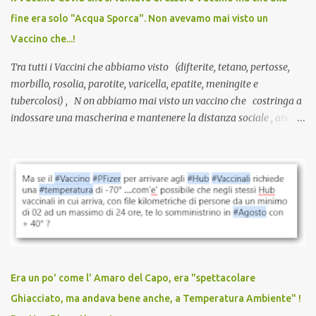
guarite da un’infezione naturale . Ma non serve una visita, non
fine era solo "Acqua Sporca". Non avevamo mai visto un
serve una prescrizione. Non c’è diagnosi. Non c’è presa in carico.
Vaccino che...!
L’unico atto richiesto è una fi...
Tra tutti i Vaccini che abbiamo visto (difterite, tetano, pertosse,
morbillo, rosolia, parotite, varicella, epatite, meningite e
tubercolosi) , N on abbiamo mai visto un vaccino che costringa a
indossare una mascherina e mantenere la distanza sociale , anche
quando eri completamente vaccinato… Non avevamo mai sentito
parlare di un vaccino che diffonda il virus anche dopo la
vaccinazione. Non avevamo mai sentito parlare di ricompense,
sconti, incentivi per vaccinarsi. Non avevamo mai visto
discriminazioni per coloro che non l’hanno fatto. Se non sei stato
vaccinato, nessuno aveva prima cercato di farti sentire una
persona cattiva. Non avevamo mai visto un vaccino che minacci le
relazioni tra familiari, colleghi e amici. Non avevamo mai visto un
vaccino usato per minacciare i mezzi di sussistenza, il lavoro o la
Era un po' come l' Amaro del Capo, era "spettacolare
scuola. Non avevamo mai visto un vaccino che permettesse a un
Ghiacciato, ma andava bene anche, a Temperatura Ambiente" !
dodicenne di ignorare il consenso dei genitori. Dopo tutti i vaccini