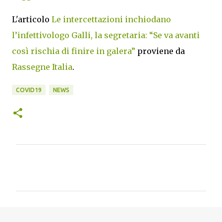
L'articolo
Le intercettazioni inchiodano
l’infettivologo Galli, la segretaria: “Se va avanti
così rischia di finire in galera”
proviene da
Rassegne Italia
.
COVID19
NEWS
C
o
m
m
e