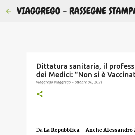
VIAGGREGO - RASSEGNE STAMP
Dittatura sanitaria, il profe
dei Medici: “Non si è Vaccina
viaggrego
viaggrego
-
ottobre 06, 2021
Da
La
Repubblica
–
Anche Alessandro M