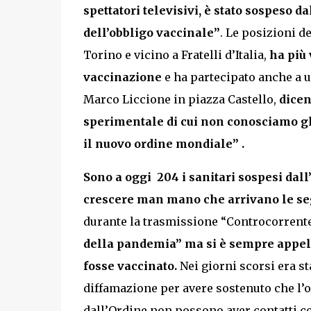
spettatori televisivi, è stato sospeso 
dell’obbligo vaccinale”
. Le posizioni d
Torino e vicino a Fratelli d’Italia,
ha più 
vaccinazione
e ha partecipato anche a u
Marco Liccione in piazza Castello,
dicen
sperimentale di cui non conosciamo gli
il nuovo ordine mondiale” .
Sono a oggi 204 i sanitari sospesi dal
crescere man mano che arrivano le seg
durante la trasmissione “Controcorrente
della pandemia” ma si è sempre appella
fosse vaccinato.
Nei giorni scorsi era s
diffamazione per avere sostenuto che l’o
dall’Ordine non possono aver contatti co