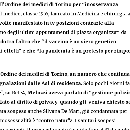
dall’Ordine dei medici di Torino per “inosservanza
el medico, classe 1955, laureato in Medicina e chirurgia 
volte manifestato in tv posizioni contrarie alla
no degli ultimi appuntamenti di piazza organizzati da
do tra l’altro che “il vaccino è un siero genetico
 effetti” e che “la pandemia è un pretesto per rimpo
l’Ordine dei medici di Torino, un numero che continua
nalazioni dalle Asl di residenza.
Solo pochi giorni fa
”, su Rete4,
Meluzzi aveva parlato di “gestione polizi
to al diritto di privacy quando gli veniva chiesto se
tata sospesa anche Silvana De Mari, già condannata per
mosessualità è “contro natur”a. I sanitari sospesi
n pazienti. Il provvedimento è valido fino al 31 dicembr