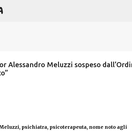
A
Passa ai contenuti principali
ssor Alessandro Meluzzi sospeso dall’Ord
to”
eluzzi, psichiatra, psicoterapeuta, nome noto agli