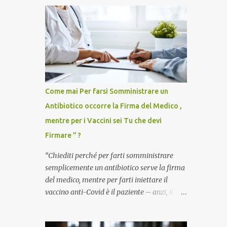
Come mai Per farsi Somministrare un
Antibiotico occorre la Firma del Medico ,
mentre per i Vaccini sei Tu che devi
Firmare ” ?
“Chiediti perché per farti somministrare
semplicemente un antibiotico serve la firma
del medico, mentre per farti iniettare il
vaccino anti-Covid è il paziente – anzi, il
cittadino sano – a dover firmare una
liberatoria di responsabilità. ” È una