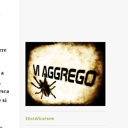
a
rre
 a
,
esca
 si
EforaVirarsow
e.