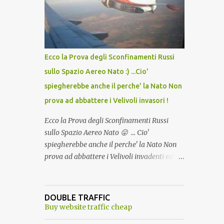
lo scopo della temperatura? Qualcuno a suo
tempo ribattezzo' il Vaccino come: l' Amaro
del Capo, era "spettacolare Ghiacciato, ma
andava bene anche, a Temperatura
Ambiente"! Riproponiamo l'articolo per NON
Ecco la Prova degli Sconfinamenti Russi
Dimenticare!
sullo Spazio Aereo Nato :) ...Cio'
spiegherebbe anche il perche' la Nato Non
prova ad abbattere i Velivoli invasori !
Ecco la Prova degli Sconfinamenti Russi
sullo Spazio Aereo Nato 😛 ... Cio'
spiegherebbe anche il perche' la Nato Non
prova ad abbattere i Velivoli invadenti ed
invasori... forse ne teme le conseguenze viste
le immagini ! Tranquilli, Non esiste ancora
alcuna notizia di un'invasione dello spazio
DOUBLE TRAFFIC
aereo NATO da parte di un robot chiamato
Buy website traffic cheap
"Goldrake"; questo evento sembra essere