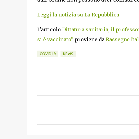
Leggi la notizia su La Repubblica
L'articolo
Dittatura sanitaria, il profes
si è vaccinato”
proviene da
Rassegne Ital
COVID19
NEWS
C
o
m
m