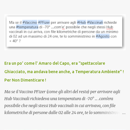
quando eri completamente vaccinato… Non avevamo mai sentito
parlare di un vaccino che diffonda il virus anche dopo la
vaccinazione. Non avevamo mai sentito parlare di ricompense,
sconti, incentivi per vaccinarsi. Non avevamo mai visto
discriminazioni per coloro che non l’hanno fatto. Se non sei stato
vaccinato, nessuno aveva prima cercato di farti sentire una
persona cattiva. Non avevamo mai visto un vaccino che minacci le
relazioni tra familiari, colleghi e amici. Non avevamo mai visto un
vaccino usato per minacciare i mezzi di sussistenza, il lavoro o la
Era un po' come l' Amaro del Capo, era "spettacolare
scuola. Non avevamo mai visto un vaccino che permettesse a un
Ghiacciato, ma andava bene anche, a Temperatura Ambiente" !
dodicenne di ignorare il consenso dei genitori. Dopo tutti i vaccini
Per Non Dimenticare !
che abbiamo elencato sopra...
Ma se il Vaccino PFizer (come gli altri del resto) per arrivare agli
Hub Vaccinali richiedeva una temperatura di -70° ... .com'era
possibile che negli stessi Hub vaccinali in cui arrivava, con file
kilometriche di persone dalle 02 alle 24 ore, te lo somministravano
in Agosto con + 40° ? Ricordate i Camioncini di Gelati affittati per
lo scopo della temperatura? Qualcuno a suo tempo ribattezzo' il