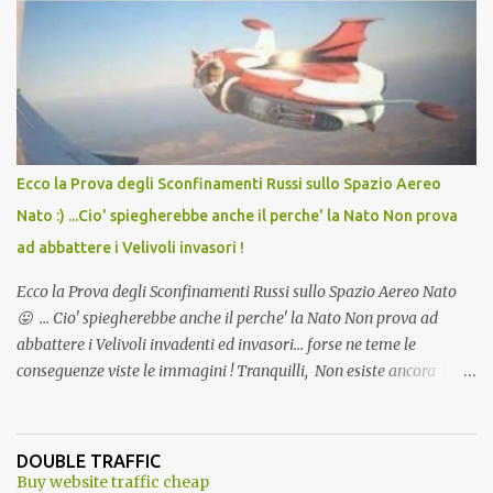
Vaccino come: l' Amaro del Capo, era "spettacolare Ghiacciato, ma
andava bene anche, a Temperatura Ambiente"! Riproponiamo
l'articolo per NON Dimenticare!
Ecco la Prova degli Sconfinamenti Russi sullo Spazio Aereo
Nato :) ...Cio' spiegherebbe anche il perche' la Nato Non prova
ad abbattere i Velivoli invasori !
Ecco la Prova degli Sconfinamenti Russi sullo Spazio Aereo Nato
😛 ... Cio' spiegherebbe anche il perche' la Nato Non prova ad
abbattere i Velivoli invadenti ed invasori... forse ne teme le
conseguenze viste le immagini ! Tranquilli, Non esiste ancora
alcuna notizia di un'invasione dello spazio aereo NATO da parte di
un robot chiamato "Goldrake"; questo evento sembra essere
ancora una fantasia Nato o forse una "False Flag", per provocare
DOUBLE TRAFFIC
una guerra mondiale che difficilmente da menti sane, potrebbe
Buy website traffic cheap