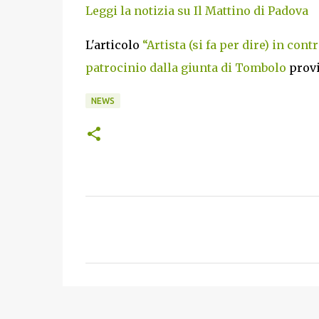
Leggi la notizia su Il Mattino di Padova
L'articolo
“Artista (si fa per dire) in cont
patrocinio dalla giunta di Tombolo
prov
NEWS
C
o
m
m
e
n