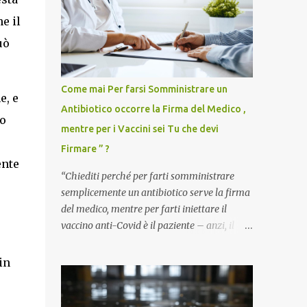
e il
uò
Come mai Per farsi Somministrare un
e, e
Antibiotico occorre la Firma del Medico ,
co
mentre per i Vaccini sei Tu che devi
Firmare ” ?
ente
“Chiediti perché per farti somministrare
semplicemente un antibiotico serve la firma
del medico, mentre per farti iniettare il
vaccino anti-Covid è il paziente – anzi, il
cittadino sano – a dover firmare una
liberatoria di responsabilità. ” È una
in
domanda tanto semplice quanto devastante
quella posta dal dottor Andrea Stramezzi,