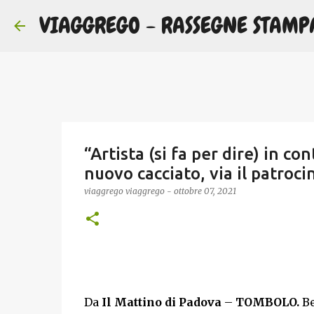
VIAGGREGO - RASSEGNE STAMP
“Artista (si fa per dire) in con
nuovo cacciato, via il patroci
viaggrego
viaggrego
-
ottobre 07, 2021
Da
Il Mattino di Padova
–
TOMBOLO.
Be