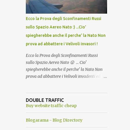
del Capo, era "spettacolare Ghiacciato, ma
andava bene anche, a Temperatura
Ambiente"! Riproponiamo l'articolo per NON
Ecco la Prova degli Sconfinamenti Russi
Dimenticare!
sullo Spazio Aereo Nato :) ...Cio'
spiegherebbe anche il perche' la Nato Non
prova ad abbattere i Velivoli invasori !
Ecco la Prova degli Sconfinamenti Russi
sullo Spazio Aereo Nato 😛 ... Cio'
spiegherebbe anche il perche' la Nato Non
prova ad abbattere i Velivoli invadenti ed
invasori... forse ne teme le conseguenze viste
le immagini ! Tranquilli, Non esiste ancora
alcuna notizia di un'invasione dello spazio
DOUBLE TRAFFIC
aereo NATO da parte di un robot chiamato
Buy website traffic cheap
"Goldrake"; questo evento sembra essere
ancora una fantasia Nato o forse una "False
Blogarama - Blog Directory
Flag", per provocare una guerra mondiale