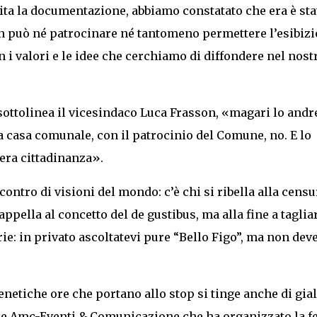
pita la documentazione, abbiamo constatato che era è sta
 non può né patrocinare né tantomeno permettere l’esibiz
n i valori e le idee che cerchiamo di diffondere nel nost
sottolinea il vicesindaco Luca Frasson, «magari lo andre
a casa comunale, con il patrocinio del Comune, no. E lo
era cittadinanza».
ntro di visioni del mondo: c’è chi si ribella alla censu
appella al concetto del de gustibus, ma alla fine a taglia
rie: in privato ascoltatevi pure “Bello Figo”, ma non dev
renetiche ore che portano allo stop si tinge anche di gial
one Amc-Eventi & Comunicazione che ha organizzato la f