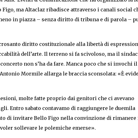
 Figo, ma Altaclaz ribadisce attraverso i canali social ch
eno in piazza – senza diritto di tribuna e di parola – p
crosanto diritto costituzionale alla libertà di espression
abilità dell’arte. Il terreno si fa scivoloso, ma il sinda
 concerto non s’ha da fare. Manca poco che si invochi il
Antonio Mormile allarga le braccia sconsolata: «È evid
desioni, molte fatte proprio dai genitori che ci avevano
igli. Entro sabato contavamo di raggiungere le duemila
to di invitare Bello Figo nella convinzione di rimanere 
a voler sollevare le polemiche emerse».