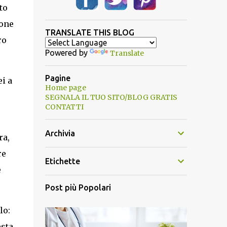
to
ione
TRANSLATE THIS BLOG
ro
Powered by
Translate
Pagine
i a
Home page
SEGNALA IL TUO SITO/BLOG GRATIS
CONTATTI
Archivia
ra,
re
Etichette
e
Post più Popolari
lo:
esta