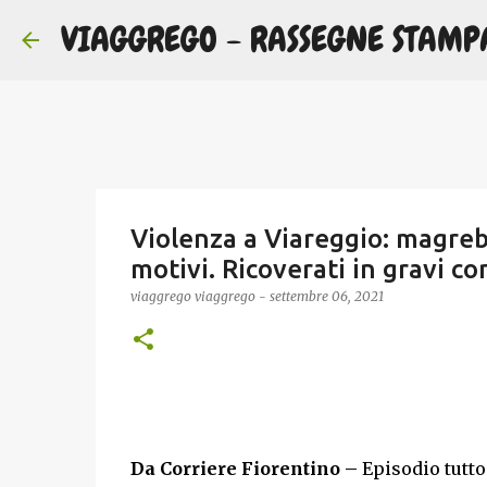
VIAGGREGO - RASSEGNE STAMP
Violenza a Viareggio: magrebin
motivi. Ricoverati in gravi co
viaggrego
viaggrego
-
settembre 06, 2021
Da Corriere Fiorentino –
Episodio tutto 