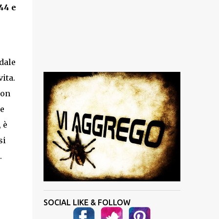
 44 e
edale
ita.
con
re
 è
si
.
SOCIAL LIKE & FOLLOW