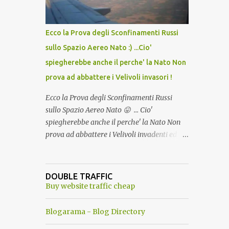
del Capo, era "spettacolare Ghiacciato, ma
andava bene anche, a Temperatura
Ambiente"! Riproponiamo l'articolo per NON
Ecco la Prova degli Sconfinamenti Russi
Dimenticare!
sullo Spazio Aereo Nato :) ...Cio'
spiegherebbe anche il perche' la Nato Non
prova ad abbattere i Velivoli invasori !
Ecco la Prova degli Sconfinamenti Russi
sullo Spazio Aereo Nato 😛 ... Cio'
spiegherebbe anche il perche' la Nato Non
prova ad abbattere i Velivoli invadenti ed
invasori... forse ne teme le conseguenze viste
le immagini ! Tranquilli, Non esiste ancora
alcuna notizia di un'invasione dello spazio
DOUBLE TRAFFIC
aereo NATO da parte di un robot chiamato
Buy website traffic cheap
"Goldrake"; questo evento sembra essere
ancora una fantasia Nato o forse una "False
Blogarama - Blog Directory
Flag", per provocare una guerra mondiale