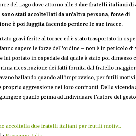
orre del Lago dove attorno alle 3
due fratelli italiani di
 sono stati accoltellati da un’altra persona, forse di
one è poi fuggita facendo perdere le sue tracce.
rtato gravi ferite al torace ed è stato trasportato in osp
fanno sapere le forze dell’ordine – non è in pericolo di v
e lui portato in ospedale dal quale è stato poi dimesso 
ima ricostruzione dei fatti fornita dal fratello maggio
stavano ballando quando all’improvviso, per futili motivi,
e propria aggressione nei loro confronti. Della vicenda 
 giungere quanto prima ad individuare l’autore del gesto
accoltella due fratelli italiani per frutili motivi.
da
Rassegne Italia
.