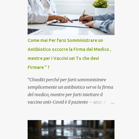
Come mai Per farsi Somministrare un
Antibiotico occorre la Firma del Medico ,
mentre per i Vaccini sei Tu che devi
Firmare ” ?
“Chiediti perché per farti somministrare
semplicemente un antibiotico serve la firma
del medico, mentre per farti iniettare il
vaccino anti-Covid è il paziente – anzi, il
cittadino sano – a dover firmare una
liberatoria di responsabilità. ” È una
domanda tanto semplice quanto devastante
quella posta dal dottor Andrea Stramezzi,