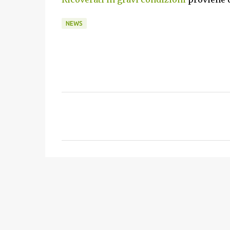
NEWS
C
o
m
m
e
n
t
i