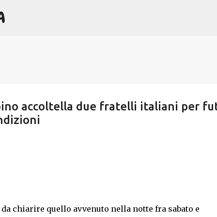
A
Passa ai contenuti principali
o accoltella due fratelli italiani per fut
ndizioni
da chiarire quello avvenuto nella notte fra sabato e