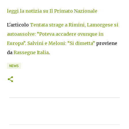
leggi la notizia su Il Primato Nazionale
L'articolo
Tentata strage a Rimini, Lamorgese si
autoassolve: “Poteva accadere ovunque in
Europa”. Salvini e Meloni: “Si dimetta”
proviene
da
Rassegne Italia
.
NEWS
C
o
m