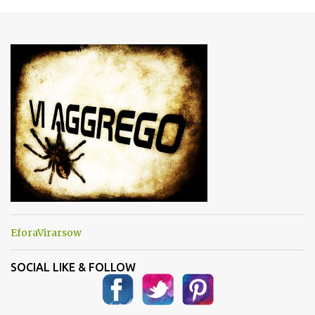
m
e
n
t
i
EforaVirarsow
SOCIAL LIKE & FOLLOW