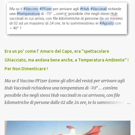
vaccinazione. Non avevamo mai sentito parlare di ricompense,
sconti, incentivi per vaccinarsi. Non avevamo mai visto
discriminazioni per coloro che non l’hanno fatto. Se non sei stato
vaccinato, nessuno aveva prima cercato di farti sentire una
persona cattiva. Non avevamo mai visto un vaccino che minacci le
relazioni tra familiari, colleghi e amici. Non avevamo mai visto un
vaccino usato per minacciare i mezzi di sussistenza, il lavoro o la
Era un po' come l' Amaro del Capo, era "spettacolare
scuola. Non avevamo mai visto un vaccino che permettesse a un
Ghiacciato, ma andava bene anche, a Temperatura Ambiente" !
dodicenne di ignorare il consenso dei genitori. Dopo tutti i vaccini
Per Non Dimenticare !
che abbiamo elencato sopra...
Ma se il Vaccino PFizer (come gli altri del resto) per arrivare agli
Hub Vaccinali richiedeva una temperatura di -70° ... .com'era
possibile che negli stessi Hub vaccinali in cui arrivava, con file
kilometriche di persone dalle 02 alle 24 ore, te lo somministravano
in Agosto con + 40° ? Ricordate i Camioncini di Gelati affittati per
lo scopo della temperatura? Qualcuno a suo tempo ribattezzo' il
Vaccino come: l' Amaro del Capo, era "spettacolare Ghiacciato, ma
andava bene anche, a Temperatura Ambiente"! Riproponiamo