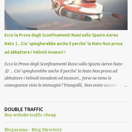
l'articolo per NON Dimenticare!
Ecco la Prova degli Sconfinamenti Russi sullo Spazio Aereo
Nato :) ...Cio' spiegherebbe anche il perche' la Nato Non prova
ad abbattere i Velivoli invasori !
Ecco la Prova degli Sconfinamenti Russi sullo Spazio Aereo Nato
😛 ... Cio' spiegherebbe anche il perche' la Nato Non prova ad
abbattere i Velivoli invadenti ed invasori... forse ne teme le
conseguenze viste le immagini ! Tranquilli, Non esiste ancora
alcuna notizia di un'invasione dello spazio aereo NATO da parte di
un robot chiamato "Goldrake"; questo evento sembra essere
ancora una fantasia Nato o forse una "False Flag", per provocare
DOUBLE TRAFFIC
una guerra mondiale che difficilmente da menti sane, potrebbe
Buy website traffic cheap
scoccare ! !
Blogarama - Blog Directory