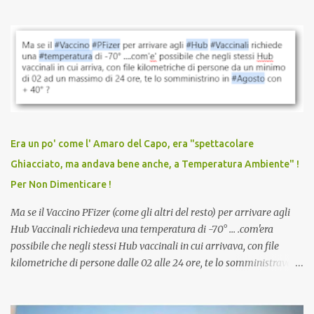
quando eri completamente vaccinato… Non avevamo mai sentito
parlare di un vaccino che diffonda il virus anche dopo la
vaccinazione. Non avevamo mai sentito parlare di ricompense,
sconti, incentivi per vaccinarsi. Non avevamo mai visto
discriminazioni per coloro che non l’hanno fatto. Se non sei stato
vaccinato, nessuno aveva prima cercato di farti sentire una
persona cattiva. Non avevamo mai visto un vaccino che minacci le
relazioni tra familiari, colleghi e amici. Non avevamo mai visto un
vaccino usato per minacciare i mezzi di sussistenza, il lavoro o la
Era un po' come l' Amaro del Capo, era "spettacolare
scuola. Non avevamo mai visto un vaccino che permettesse a un
Ghiacciato, ma andava bene anche, a Temperatura Ambiente" !
dodicenne di ignorare il consenso dei genitori. Dopo tutti i vaccini
Per Non Dimenticare !
che abbiamo elencato sopra...
Ma se il Vaccino PFizer (come gli altri del resto) per arrivare agli
Hub Vaccinali richiedeva una temperatura di -70° ... .com'era
possibile che negli stessi Hub vaccinali in cui arrivava, con file
kilometriche di persone dalle 02 alle 24 ore, te lo somministravano
in Agosto con + 40° ? Ricordate i Camioncini di Gelati affittati per
lo scopo della temperatura? Qualcuno a suo tempo ribattezzo' il
Vaccino come: l' Amaro del Capo, era "spettacolare Ghiacciato, ma