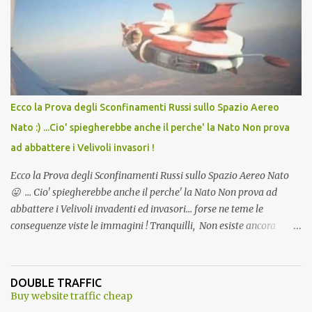
andava bene anche, a Temperatura Ambiente"! Riproponiamo
l'articolo per NON Dimenticare!
Ecco la Prova degli Sconfinamenti Russi sullo Spazio Aereo
Nato :) ...Cio' spiegherebbe anche il perche' la Nato Non prova
ad abbattere i Velivoli invasori !
Ecco la Prova degli Sconfinamenti Russi sullo Spazio Aereo Nato
😛 ... Cio' spiegherebbe anche il perche' la Nato Non prova ad
abbattere i Velivoli invadenti ed invasori... forse ne teme le
conseguenze viste le immagini ! Tranquilli, Non esiste ancora
alcuna notizia di un'invasione dello spazio aereo NATO da parte di
un robot chiamato "Goldrake"; questo evento sembra essere
ancora una fantasia Nato o forse una "False Flag", per provocare
DOUBLE TRAFFIC
una guerra mondiale che difficilmente da menti sane, potrebbe
Buy website traffic cheap
scoccare ! !