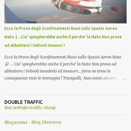
Ecco la Prova degli Sconfinamenti Russi sullo Spazio Aereo
Nato :) ...Cio' spiegherebbe anche il perche' la Nato Non prova
ad abbattere i Velivoli invasori !
Ecco la Prova degli Sconfinamenti Russi sullo Spazio Aereo Nato
😛 ... Cio' spiegherebbe anche il perche' la Nato Non prova ad
abbattere i Velivoli invadenti ed invasori... forse ne teme le
conseguenze viste le immagini ! Tranquilli, Non esiste ancora
alcuna notizia di un'invasione dello spazio aereo NATO da parte di
un robot chiamato "Goldrake"; questo evento sembra essere
ancora una fantasia Nato o forse una "False Flag", per provocare
DOUBLE TRAFFIC
una guerra mondiale che difficilmente da menti sane, potrebbe
Buy website traffic cheap
scoccare ! !
Blogarama - Blog Directory