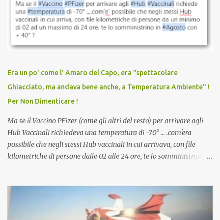
sconti, incentivi per vaccinarsi. Non avevamo mai visto
discriminazioni per coloro che non l’hanno fatto. Se non sei stato
vaccinato, nessuno aveva prima cercato di farti sentire una
persona cattiva. Non avevamo mai visto un vaccino che minacci le
relazioni tra familiari, colleghi e amici. Non avevamo mai visto un
vaccino usato per minacciare i mezzi di sussistenza, il lavoro o la
Era un po' come l' Amaro del Capo, era "spettacolare
scuola. Non avevamo mai visto un vaccino che permettesse a un
Ghiacciato, ma andava bene anche, a Temperatura Ambiente" !
dodicenne di ignorare il consenso dei genitori. Dopo tutti i vaccini
Per Non Dimenticare !
che abbiamo elencato sopra...
Ma se il Vaccino PFizer (come gli altri del resto) per arrivare agli
Hub Vaccinali richiedeva una temperatura di -70° ... .com'era
possibile che negli stessi Hub vaccinali in cui arrivava, con file
kilometriche di persone dalle 02 alle 24 ore, te lo somministravano
in Agosto con + 40° ? Ricordate i Camioncini di Gelati affittati per
lo scopo della temperatura? Qualcuno a suo tempo ribattezzo' il
Vaccino come: l' Amaro del Capo, era "spettacolare Ghiacciato, ma
andava bene anche, a Temperatura Ambiente"! Riproponiamo
l'articolo per NON Dimenticare!