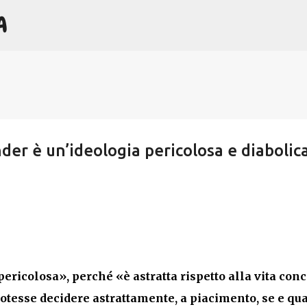
A
Passa ai contenuti principali
der è un’ideologia pericolosa e diabolica
pericolosa»,
perché «è astratta rispetto alla vita conc
otesse decidere astrattamente, a piacimento, se e qu