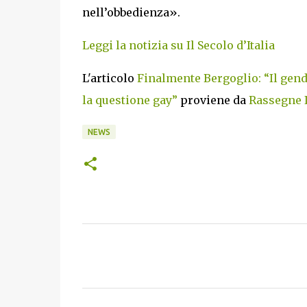
nell’obbedienza».
Leggi la notizia su Il Secolo d’Italia
L'articolo
Finalmente Bergoglio: “Il gend
la questione gay”
proviene da
Rassegne I
NEWS
C
o
m
m