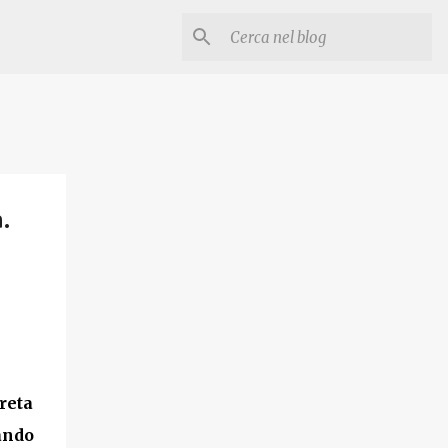
.
reta
ando