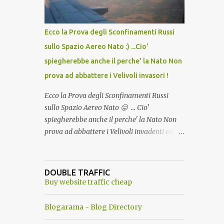
del Capo, era "spettacolare Ghiacciato, ma
andava bene anche, a Temperatura
Ambiente"! Riproponiamo l'articolo per NON
Ecco la Prova degli Sconfinamenti Russi
Dimenticare!
sullo Spazio Aereo Nato :) ...Cio'
spiegherebbe anche il perche' la Nato Non
prova ad abbattere i Velivoli invasori !
Ecco la Prova degli Sconfinamenti Russi
sullo Spazio Aereo Nato 😛 ... Cio'
spiegherebbe anche il perche' la Nato Non
prova ad abbattere i Velivoli invadenti ed
invasori... forse ne teme le conseguenze viste
le immagini ! Tranquilli, Non esiste ancora
alcuna notizia di un'invasione dello spazio
DOUBLE TRAFFIC
aereo NATO da parte di un robot chiamato
Buy website traffic cheap
"Goldrake"; questo evento sembra essere
ancora una fantasia Nato o forse una "False
Blogarama - Blog Directory
Flag", per provocare una guerra mondiale