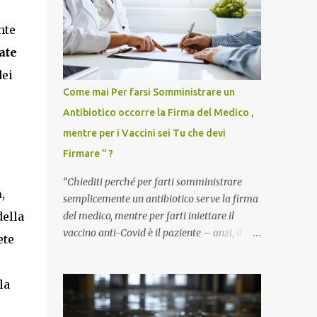
nte
ate
dei
Come mai Per farsi Somministrare un
Antibiotico occorre la Firma del Medico ,
mentre per i Vaccini sei Tu che devi
Firmare ” ?
“Chiediti perché per farti somministrare
a
,
semplicemente un antibiotico serve la firma
del medico, mentre per farti iniettare il
della
vaccino anti-Covid è il paziente – anzi, il
ete
cittadino sano – a dover firmare una
liberatoria di responsabilità. ” È una
domanda tanto semplice quanto devastante
la
quella posta dal dottor Andrea Stramezzi,