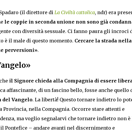
Spadaro (il direttore di
La Civiltà cattolica
, ndr) era prese
he
le coppie in seconda unione non sono già condann
nte con diversità sessuale. Ci fanno paura gli incroci 
to è il male di questo momento.
Cercare la strada nella
due perversioni»
.
 Vangelo»
 che
il Signore chieda alla Compagnia di essere liber
a affascinante, di un fascino bello, fosse anche quello 
tà del Vangelo
. La libertà! Questo tornare indietro lo pot
a Provincia, nella Compagnia. Occorre stare attenti e
udenza, ma voglio segnalarvi che tornare indietro non è 
 il Pontefice – andare avanti nel discernimento e