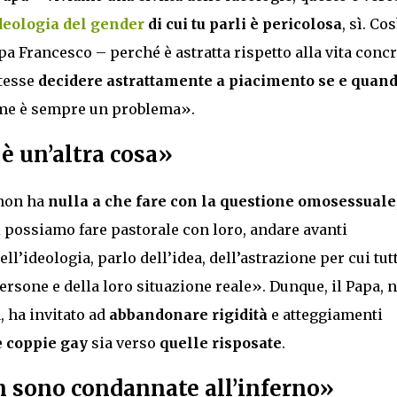
deologia del gender
di cui tu parli è pericolosa
, sì. Cos
pa Francesco – perché è astratta rispetto alla vita concr
tesse
decidere astrattamente a piacimento se e quan
r me è sempre un problema».
è un’altra cosa»
 non ha
nulla a che fare con la questione omosessuale
 possiamo fare pastorale con loro, andare avanti
l’ideologia, parlo dell’idea, dell’astrazione per cui tut
persone e della loro situazione reale». Dunque, il Papa, n
, ha invitato ad
abbandonare rigidità
e atteggiamenti
e
coppie gay
sia verso
quelle risposate
.
n sono condannate all’inferno»