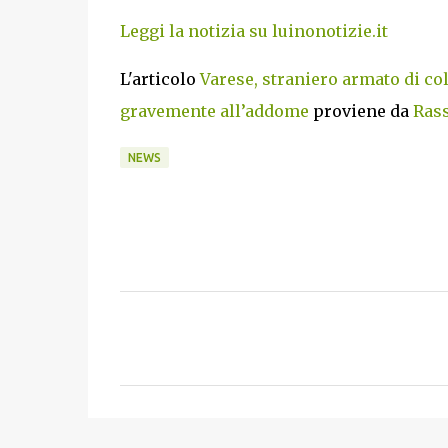
Leggi la notizia su luinonotizie.it
L'articolo
Varese, straniero armato di colt
gravemente all’addome
proviene da
Rass
NEWS
C
o
m
m
e