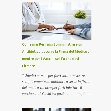
Come mai Per farsi Somministrare un
Antibiotico occorre la Firma del Medico ,
mentre per i Vaccini sei Tu che devi
Firmare ” ?
“Chiediti perché per farti somministrare
semplicemente un antibiotico serve la firma
del medico, mentre per farti iniettare il
vaccino anti-Covid è il paziente – anzi, il
cittadino sano – a dover firmare una
liberatoria di responsabilità. ” È una