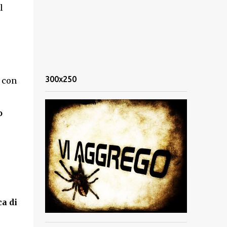
l
300x250
 con
o
ca di