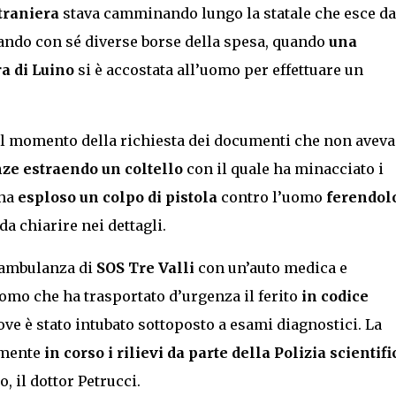
traniera
stava camminando lungo la statale che esce da
ando con sé diverse borse della spesa, quando
una
ra di Luino
si è accostata all’uomo per effettuare un
al momento della richiesta dei documenti che non aveva
ze estraendo un coltello
con il quale ha minacciato i
 ha
esploso un colpo di pistola
contro l’uomo
ferendol
 chiarire nei dettagli.
’ambulanza di
SOS Tre Valli
con un’auto medica e
Como che ha trasportato d’urgenza il ferito
in codice
ove è stato intubato sottoposto a esami diagnostici. La
almente
in corso i rilievi da parte della Polizia scientifi
, il dottor Petrucci.