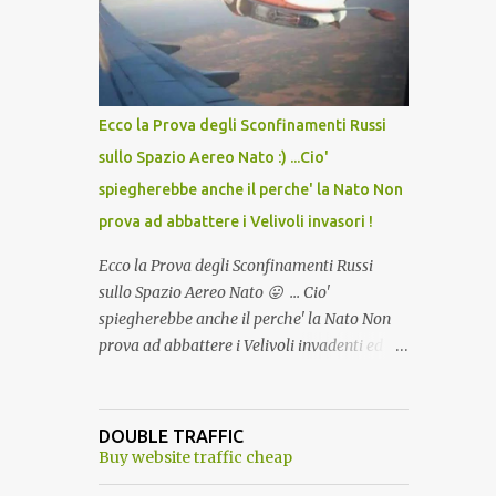
lo scopo della temperatura? Qualcuno a suo
tempo ribattezzo' il Vaccino come: l' Amaro
del Capo, era "spettacolare Ghiacciato, ma
andava bene anche, a Temperatura
Ambiente"! Riproponiamo l'articolo per NON
Ecco la Prova degli Sconfinamenti Russi
Dimenticare!
sullo Spazio Aereo Nato :) ...Cio'
spiegherebbe anche il perche' la Nato Non
prova ad abbattere i Velivoli invasori !
Ecco la Prova degli Sconfinamenti Russi
sullo Spazio Aereo Nato 😛 ... Cio'
spiegherebbe anche il perche' la Nato Non
prova ad abbattere i Velivoli invadenti ed
invasori... forse ne teme le conseguenze viste
le immagini ! Tranquilli, Non esiste ancora
alcuna notizia di un'invasione dello spazio
DOUBLE TRAFFIC
aereo NATO da parte di un robot chiamato
Buy website traffic cheap
"Goldrake"; questo evento sembra essere