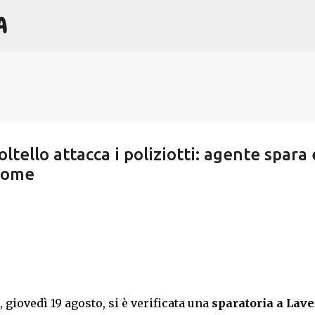
A
Passa ai contenuti principali
ltello attacca i poliziotti: agente spara 
ddome
, giovedì 19 agosto, si è verificata una
sparatoria a Lav