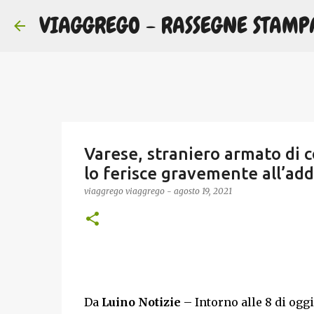
VIAGGREGO - RASSEGNE STAMP
Varese, straniero armato di co
lo ferisce gravemente all’a
viaggrego
viaggrego
-
agosto 19, 2021
Da
Luino Notizie
– Intorno alle 8 di oggi