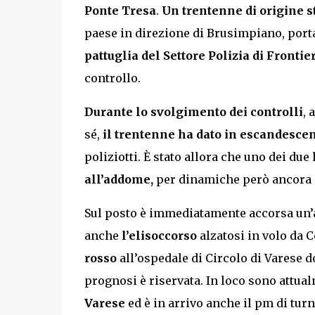
Ponte Tresa
.
Un trentenne di origine s
paese in direzione di Brusimpiano, port
pattuglia del Settore Polizia di Frontie
controllo.
Durante lo svolgimento dei controlli
, 
sé,
il trentenne ha dato in escandescen
poliziotti. È stato allora che uno dei due
all’addome,
per dinamiche però ancora da
Sul posto è immediatamente accorsa un
anche
l’elisoccorso
alzatosi in volo da 
rosso
all’ospedale di Circolo di Varese d
prognosi è riservata. In loco sono attu
Varese
ed è in arrivo anche il pm di turno