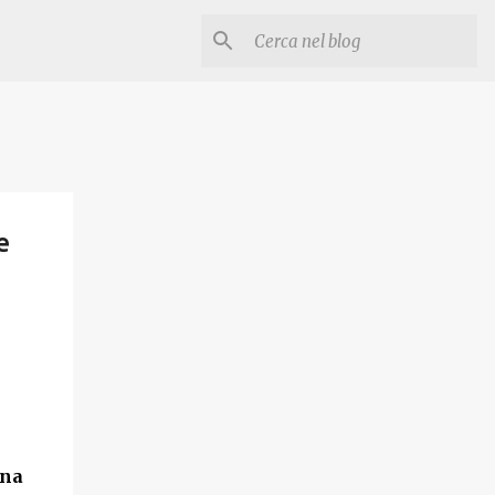
e
ena