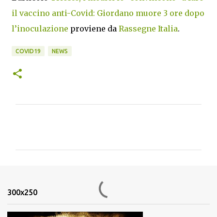
il vaccino anti-Covid: Giordano muore 3 ore dopo
l’inoculazione
proviene da
Rassegne Italia
.
COVID19
NEWS
C
o
m
m
e
n
300x250
t
i