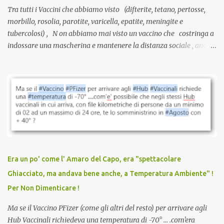
Tra tutti i Vaccini che abbiamo visto (difterite, tetano, pertosse,
morbillo, rosolia, parotite, varicella, epatite, meningite e
tubercolosi) , N on abbiamo mai visto un vaccino che costringa a
indossare una mascherina e mantenere la distanza sociale , anche
quando eri completamente vaccinato… Non avevamo mai sentito
parlare di un vaccino che diffonda il virus anche dopo la
vaccinazione. Non avevamo mai sentito parlare di ricompense,
sconti, incentivi per vaccinarsi. Non avevamo mai visto
discriminazioni per coloro che non l’hanno fatto. Se non sei stato
vaccinato, nessuno aveva prima cercato di farti sentire una
persona cattiva. Non avevamo mai visto un vaccino che minacci le
relazioni tra familiari, colleghi e amici. Non avevamo mai visto un
vaccino usato per minacciare i mezzi di sussistenza, il lavoro o la
Era un po' come l' Amaro del Capo, era "spettacolare
scuola. Non avevamo mai visto un vaccino che permettesse a un
Ghiacciato, ma andava bene anche, a Temperatura Ambiente" !
dodicenne di ignorare il consenso dei genitori. Dopo tutti i vaccini
Per Non Dimenticare !
che abbiamo elencato sopra...
Ma se il Vaccino PFizer (come gli altri del resto) per arrivare agli
Hub Vaccinali richiedeva una temperatura di -70° ... .com'era