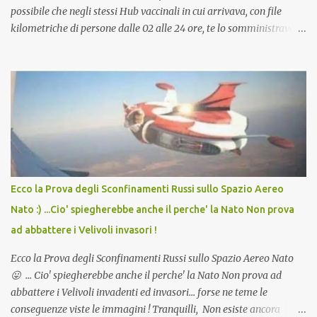
possibile che negli stessi Hub vaccinali in cui arrivava, con file
kilometriche di persone dalle 02 alle 24 ore, te lo somministravano
in Agosto con + 40° ? Ricordate i Camioncini di Gelati affittati per
lo scopo della temperatura? Qualcuno a suo tempo ribattezzo' il
Vaccino come: l' Amaro del Capo, era "spettacolare Ghiacciato, ma
andava bene anche, a Temperatura Ambiente"! Riproponiamo
l'articolo per NON Dimenticare!
Ecco la Prova degli Sconfinamenti Russi sullo Spazio Aereo
Nato :) ...Cio' spiegherebbe anche il perche' la Nato Non prova
ad abbattere i Velivoli invasori !
Ecco la Prova degli Sconfinamenti Russi sullo Spazio Aereo Nato
😛 ... Cio' spiegherebbe anche il perche' la Nato Non prova ad
abbattere i Velivoli invadenti ed invasori... forse ne teme le
conseguenze viste le immagini ! Tranquilli, Non esiste ancora