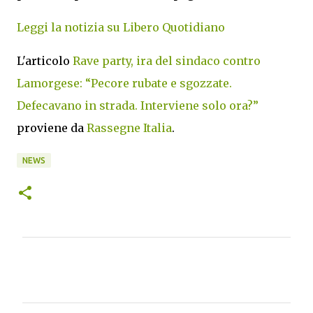
Leggi la notizia su Libero Quotidiano
L'articolo
Rave party, ira del sindaco contro
Lamorgese: “Pecore rubate e sgozzate.
Defecavano in strada. Interviene solo ora?”
proviene da
Rassegne Italia
.
NEWS
C
o
m