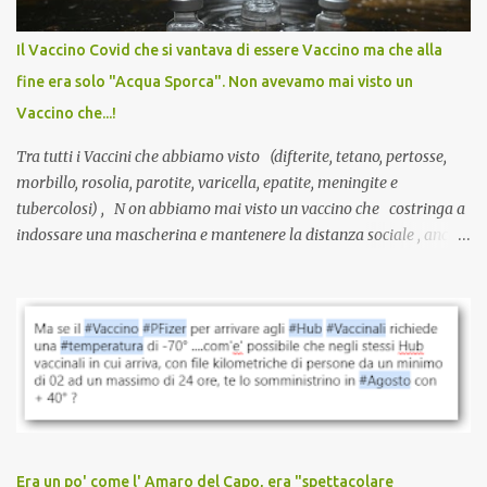
internazionale serve solo una firma. La tua. Lo si somministra
anche a persone sane, giovani, senza fattori di rischio, spesso già
Il Vaccino Covid che si vantava di essere Vaccino ma che alla
guarite da un’infezione naturale . Ma non serve una visita, non
fine era solo "Acqua Sporca". Non avevamo mai visto un
serve una prescrizione. Non c’è diagnosi. Non c’è presa in carico.
Vaccino che...!
L’unico atto richiesto è una fi...
Tra tutti i Vaccini che abbiamo visto (difterite, tetano, pertosse,
morbillo, rosolia, parotite, varicella, epatite, meningite e
tubercolosi) , N on abbiamo mai visto un vaccino che costringa a
indossare una mascherina e mantenere la distanza sociale , anche
quando eri completamente vaccinato… Non avevamo mai sentito
parlare di un vaccino che diffonda il virus anche dopo la
vaccinazione. Non avevamo mai sentito parlare di ricompense,
sconti, incentivi per vaccinarsi. Non avevamo mai visto
discriminazioni per coloro che non l’hanno fatto. Se non sei stato
vaccinato, nessuno aveva prima cercato di farti sentire una
persona cattiva. Non avevamo mai visto un vaccino che minacci le
relazioni tra familiari, colleghi e amici. Non avevamo mai visto un
vaccino usato per minacciare i mezzi di sussistenza, il lavoro o la
Era un po' come l' Amaro del Capo, era "spettacolare