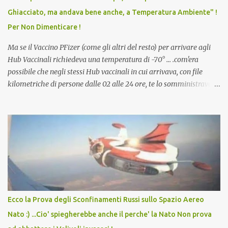
scuola. Non avevamo mai visto un vaccino che permettesse a un
Ghiacciato, ma andava bene anche, a Temperatura Ambiente" !
dodicenne di ignorare il consenso dei genitori. Dopo tutti i vaccini
Per Non Dimenticare !
che abbiamo elencato sopra...
Ma se il Vaccino PFizer (come gli altri del resto) per arrivare agli
Hub Vaccinali richiedeva una temperatura di -70° ... .com'era
possibile che negli stessi Hub vaccinali in cui arrivava, con file
kilometriche di persone dalle 02 alle 24 ore, te lo somministravano
in Agosto con + 40° ? Ricordate i Camioncini di Gelati affittati per
lo scopo della temperatura? Qualcuno a suo tempo ribattezzo' il
Vaccino come: l' Amaro del Capo, era "spettacolare Ghiacciato, ma
andava bene anche, a Temperatura Ambiente"! Riproponiamo
l'articolo per NON Dimenticare!
Ecco la Prova degli Sconfinamenti Russi sullo Spazio Aereo
Nato :) ...Cio' spiegherebbe anche il perche' la Nato Non prova