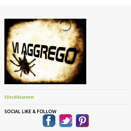
m
e
n
t
i
EforaVirarsow
SOCIAL LIKE & FOLLOW