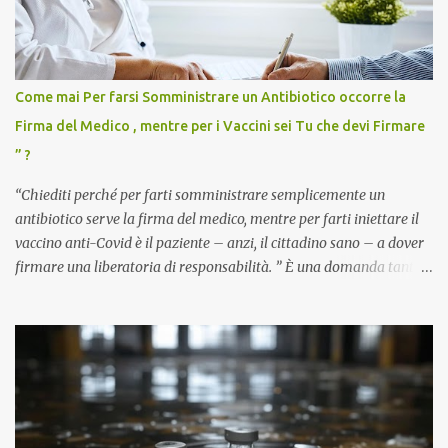
Come mai Per farsi Somministrare un Antibiotico occorre la
Firma del Medico , mentre per i Vaccini sei Tu che devi Firmare
” ?
“Chiediti perché per farti somministrare semplicemente un
antibiotico serve la firma del medico, mentre per farti iniettare il
vaccino anti-Covid è il paziente – anzi, il cittadino sano – a dover
firmare una liberatoria di responsabilità. ” È una domanda tanto
semplice quanto devastante quella posta dal dottor Andrea
Stramezzi, medico, che ha curato migliaia di pazienti durante la
pandemia. Un interrogativo che dovrebbe scuotere chiunque abbia
ancora il coraggio di pensare con la propria testa. Per il vaccino
anti-Covid, un pro-farmaco, con autorizzazione condizionata,
sviluppato in tempi record, con tecnologie mai utilizzate prima su
larga scala, ancora oggetto di studio e di discussione