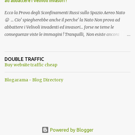
ad abbattere i Velivoli invasori !
Ecco la Prova degli Sconfinamenti Russi sullo Spazio Aereo Nato
😛 ... Cio' spiegherebbe anche il perche' la Nato Non prova ad
abbattere i Velivoli invadenti ed invasori... forse ne teme le
conseguenze viste le immagini ! Tranquilli, Non esiste ancora
alcuna notizia di un'invasione dello spazio aereo NATO da parte di
un robot chiamato "Goldrake"; questo evento sembra essere
ancora una fantasia Nato o forse una "False Flag", per provocare
DOUBLE TRAFFIC
una guerra mondiale che difficilmente da menti sane, potrebbe
Buy website traffic cheap
scoccare ! !
Blogarama - Blog Directory
Powered by Blogger