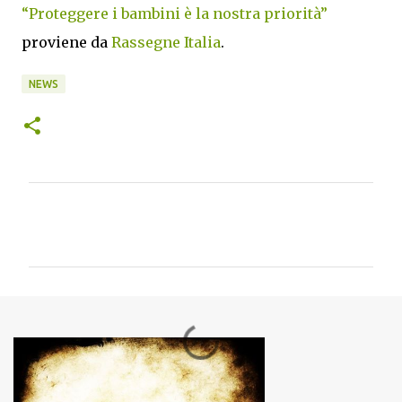
“Proteggere i bambini è la nostra priorità”
proviene da
Rassegne Italia
.
NEWS
C
o
m
m
e
n
t
i