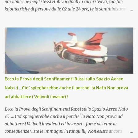
possibile che negli stessi Hub vaccinali in cui arrivava, con file
kilometriche di persone dalle 02 alle 24 ore, te lo somministravano
in Agosto con + 40° ? Ricordate i Camioncini di Gelati affittati per
lo scopo della temperatura? Qualcuno a suo tempo ribattezzo' il
Vaccino come: l' Amaro del Capo, era "spettacolare Ghiacciato, ma
andava bene anche, a Temperatura Ambiente"! Riproponiamo
l'articolo per NON Dimenticare!
Ecco la Prova degli Sconfinamenti Russi sullo Spazio Aereo
Nato :) ...Cio' spiegherebbe anche il perche' la Nato Non prova
ad abbattere i Velivoli invasori !
Ecco la Prova degli Sconfinamenti Russi sullo Spazio Aereo Nato
😛 ... Cio' spiegherebbe anche il perche' la Nato Non prova ad
abbattere i Velivoli invadenti ed invasori... forse ne teme le
conseguenze viste le immagini ! Tranquilli, Non esiste ancora