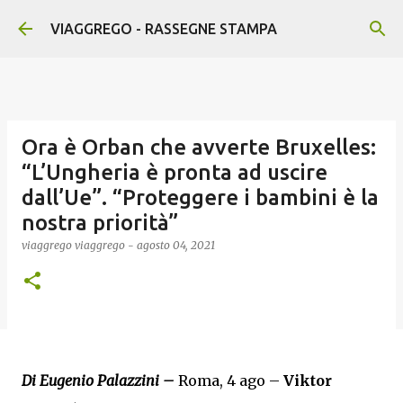
Passa ai contenuti principali
VIAGGREGO - RASSEGNE STAMPA
Ora è Orban che avverte Bruxelles:
“L’Ungheria è pronta ad uscire
dall’Ue”. “Proteggere i bambini è la
nostra priorità”
viaggrego
viaggrego
-
agosto 04, 2021
Di Eugenio Palazzini –
Roma, 4 ago –
Viktor