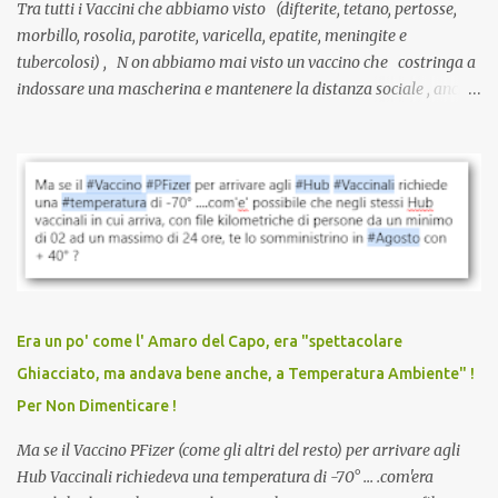
Tra tutti i Vaccini che abbiamo visto (difterite, tetano, pertosse,
morbillo, rosolia, parotite, varicella, epatite, meningite e
tubercolosi) , N on abbiamo mai visto un vaccino che costringa a
indossare una mascherina e mantenere la distanza sociale , anche
quando eri completamente vaccinato… Non avevamo mai sentito
parlare di un vaccino che diffonda il virus anche dopo la
vaccinazione. Non avevamo mai sentito parlare di ricompense,
sconti, incentivi per vaccinarsi. Non avevamo mai visto
discriminazioni per coloro che non l’hanno fatto. Se non sei stato
vaccinato, nessuno aveva prima cercato di farti sentire una
persona cattiva. Non avevamo mai visto un vaccino che minacci le
relazioni tra familiari, colleghi e amici. Non avevamo mai visto un
vaccino usato per minacciare i mezzi di sussistenza, il lavoro o la
Era un po' come l' Amaro del Capo, era "spettacolare
scuola. Non avevamo mai visto un vaccino che permettesse a un
Ghiacciato, ma andava bene anche, a Temperatura Ambiente" !
dodicenne di ignorare il consenso dei genitori. Dopo tutti i vaccini
Per Non Dimenticare !
che abbiamo elencato sopra...
Ma se il Vaccino PFizer (come gli altri del resto) per arrivare agli
Hub Vaccinali richiedeva una temperatura di -70° ... .com'era