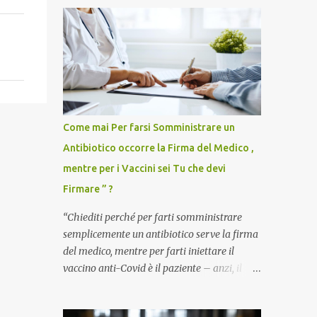
Come mai Per farsi Somministrare un
Antibiotico occorre la Firma del Medico ,
mentre per i Vaccini sei Tu che devi
Firmare ” ?
“Chiediti perché per farti somministrare
semplicemente un antibiotico serve la firma
del medico, mentre per farti iniettare il
vaccino anti-Covid è il paziente – anzi, il
cittadino sano – a dover firmare una
liberatoria di responsabilità. ” È una