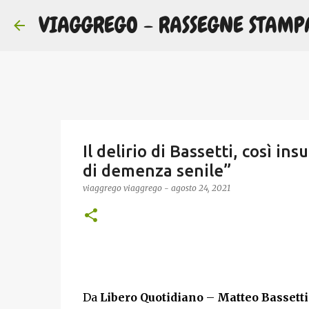
VIAGGREGO - RASSEGNE STAMP
Il delirio di Bassetti, così in
di demenza senile”
viaggrego
viaggrego
-
agosto 24, 2021
Da
Libero Quotidiano
–
Matteo Bassetti