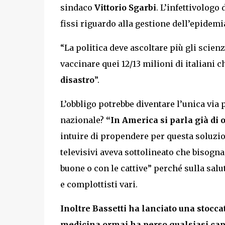
sindaco
Vittorio Sgarbi
. L’infettivologo
fissi riguardo alla gestione dell’epidem
“La politica deve ascoltare più gli scien
vaccinare quei 12/13 milioni di italiani 
disastro
”.
L’obbligo potrebbe diventare l’unica via p
nazionale?
“In America si parla già di 
intuire di propendere per questa soluzio
televisivi aveva sottolineato che bisogna
buone o con le cattive” perché sulla salut
e complottisti vari.
Inoltre Bassetti ha lanciato una stocca
medicina ormai ha perso qualsiasi capa