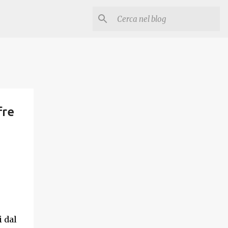
fre
 dal