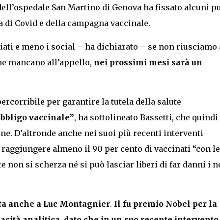
 dell’ospedale San Martino di Genova ha fissato alcuni p
ia di Covid e della campagna vaccinale.
ziati e meno i social – ha dichiarato – se non riusciamo 
che mancano all’appello,
nei prossimi mesi sarà un
ercorribile per garantire la tutela della salute
obbligo vaccinale”
, ha sottolineato Bassetti, che quindi 
ne. D’altronde anche nei suoi più recenti interventi
 raggiungere almeno il 90 per cento di vaccinati “con le
e non si scherza né si può lasciar liberi di far danni i 
ta anche a
Luc Montagnier
.
Il fu premio Nobel per la
cità analitica, dato che in un suo recente intervento