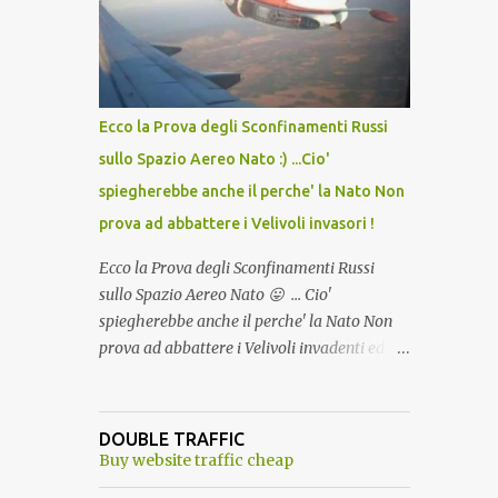
lo scopo della temperatura? Qualcuno a suo
tempo ribattezzo' il Vaccino come: l' Amaro
del Capo, era "spettacolare Ghiacciato, ma
andava bene anche, a Temperatura
Ambiente"! Riproponiamo l'articolo per NON
Ecco la Prova degli Sconfinamenti Russi
Dimenticare!
sullo Spazio Aereo Nato :) ...Cio'
spiegherebbe anche il perche' la Nato Non
prova ad abbattere i Velivoli invasori !
Ecco la Prova degli Sconfinamenti Russi
sullo Spazio Aereo Nato 😛 ... Cio'
spiegherebbe anche il perche' la Nato Non
prova ad abbattere i Velivoli invadenti ed
invasori... forse ne teme le conseguenze viste
le immagini ! Tranquilli, Non esiste ancora
alcuna notizia di un'invasione dello spazio
DOUBLE TRAFFIC
aereo NATO da parte di un robot chiamato
Buy website traffic cheap
"Goldrake"; questo evento sembra essere