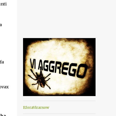
unti
a
fa
novax
EforaVirarsow
 ha