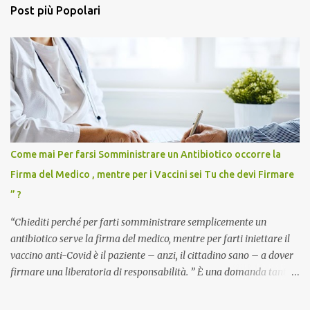
Post più Popolari
Come mai Per farsi Somministrare un Antibiotico occorre la
Firma del Medico , mentre per i Vaccini sei Tu che devi Firmare
” ?
“Chiediti perché per farti somministrare semplicemente un
antibiotico serve la firma del medico, mentre per farti iniettare il
vaccino anti-Covid è il paziente – anzi, il cittadino sano – a dover
firmare una liberatoria di responsabilità. ” È una domanda tanto
semplice quanto devastante quella posta dal dottor Andrea
Stramezzi, medico, che ha curato migliaia di pazienti durante la