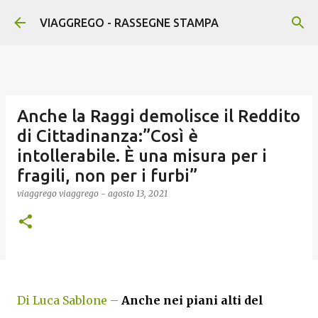
Passa ai contenuti principali
VIAGGREGO - RASSEGNE STAMPA
Anche la Raggi demolisce il Reddito
di Cittadinanza:”Così è
intollerabile. È una misura per i
fragili, non per i furbi”
viaggrego
viaggrego
-
agosto 13, 2021
Di Luca Sablone –
Anche nei piani alti del