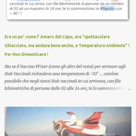
discriminazioni per coloro che non l’hanno fatto. Se non sei stato
vaccinato, nessuno aveva prima cercato di farti sentire una
persona cattiva. Non avevamo mai visto un vaccino che minacci le
relazioni tra familiari, colleghi e amici. Non avevamo mai visto un
vaccino usato per minacciare i mezzi di sussistenza, il lavoro o la
Era un po' come l' Amaro del Capo, era "spettacolare
scuola. Non avevamo mai visto un vaccino che permettesse a un
Ghiacciato, ma andava bene anche, a Temperatura Ambiente" !
dodicenne di ignorare il consenso dei genitori. Dopo tutti i vaccini
Per Non Dimenticare !
che abbiamo elencato sopra...
Ma se il Vaccino PFizer (come gli altri del resto) per arrivare agli
Hub Vaccinali richiedeva una temperatura di -70° ... .com'era
possibile che negli stessi Hub vaccinali in cui arrivava, con file
kilometriche di persone dalle 02 alle 24 ore, te lo somministravano
in Agosto con + 40° ? Ricordate i Camioncini di Gelati affittati per
lo scopo della temperatura? Qualcuno a suo tempo ribattezzo' il
Vaccino come: l' Amaro del Capo, era "spettacolare Ghiacciato, ma
andava bene anche, a Temperatura Ambiente"! Riproponiamo
l'articolo per NON Dimenticare!