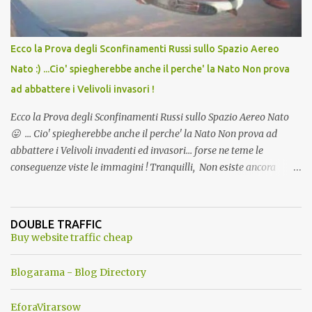
Ecco la Prova degli Sconfinamenti Russi sullo Spazio Aereo
Nato :) ...Cio' spiegherebbe anche il perche' la Nato Non prova
ad abbattere i Velivoli invasori !
Ecco la Prova degli Sconfinamenti Russi sullo Spazio Aereo Nato
😛 ... Cio' spiegherebbe anche il perche' la Nato Non prova ad
abbattere i Velivoli invadenti ed invasori... forse ne teme le
conseguenze viste le immagini ! Tranquilli, Non esiste ancora
alcuna notizia di un'invasione dello spazio aereo NATO da parte di
un robot chiamato "Goldrake"; questo evento sembra essere
ancora una fantasia Nato o forse una "False Flag", per provocare
DOUBLE TRAFFIC
una guerra mondiale che difficilmente da menti sane, potrebbe
Buy website traffic cheap
scoccare ! !
Blogarama - Blog Directory
EforaVirarsow