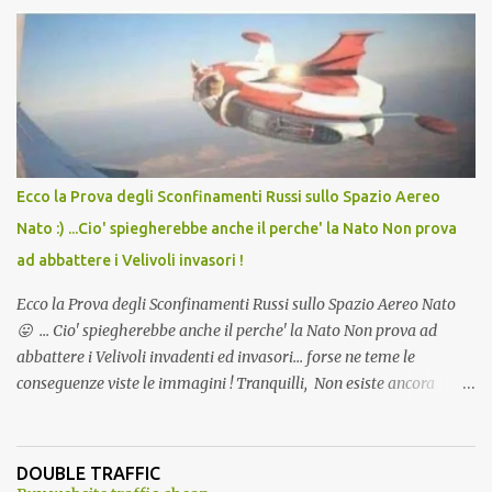
lo scopo della temperatura? Qualcuno a suo tempo ribattezzo' il
Vaccino come: l' Amaro del Capo, era "spettacolare Ghiacciato, ma
andava bene anche, a Temperatura Ambiente"! Riproponiamo
l'articolo per NON Dimenticare!
Ecco la Prova degli Sconfinamenti Russi sullo Spazio Aereo
Nato :) ...Cio' spiegherebbe anche il perche' la Nato Non prova
ad abbattere i Velivoli invasori !
Ecco la Prova degli Sconfinamenti Russi sullo Spazio Aereo Nato
😛 ... Cio' spiegherebbe anche il perche' la Nato Non prova ad
abbattere i Velivoli invadenti ed invasori... forse ne teme le
conseguenze viste le immagini ! Tranquilli, Non esiste ancora
alcuna notizia di un'invasione dello spazio aereo NATO da parte di
un robot chiamato "Goldrake"; questo evento sembra essere
ancora una fantasia Nato o forse una "False Flag", per provocare
DOUBLE TRAFFIC
una guerra mondiale che difficilmente da menti sane, potrebbe