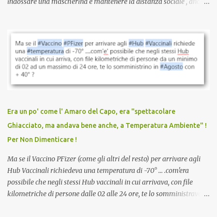
indossare una mascherina e mantenere la distanza sociale , anche
quando eri completamente vaccinato… Non avevamo mai sentito
parlare di un vaccino che diffonda il virus anche dopo la
vaccinazione. Non avevamo mai sentito parlare di ricompense,
sconti, incentivi per vaccinarsi. Non avevamo mai visto
discriminazioni per coloro che non l’hanno fatto. Se non sei stato
vaccinato, nessuno aveva prima cercato di farti sentire una
persona cattiva. Non avevamo mai visto un vaccino che minacci le
relazioni tra familiari, colleghi e amici. Non avevamo mai visto un
vaccino usato per minacciare i mezzi di sussistenza, il lavoro o la
Era un po' come l' Amaro del Capo, era "spettacolare
scuola. Non avevamo mai visto un vaccino che permettesse a un
Ghiacciato, ma andava bene anche, a Temperatura Ambiente" !
dodicenne di ignorare il consenso dei genitori. Dopo tutti i vaccini
Per Non Dimenticare !
che abbiamo elencato sopra...
Ma se il Vaccino PFizer (come gli altri del resto) per arrivare agli
Hub Vaccinali richiedeva una temperatura di -70° ... .com'era
possibile che negli stessi Hub vaccinali in cui arrivava, con file
kilometriche di persone dalle 02 alle 24 ore, te lo somministravano
in Agosto con + 40° ? Ricordate i Camioncini di Gelati affittati per