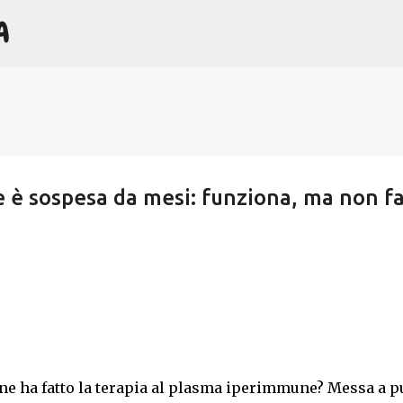
A
Passa ai contenuti principali
 è sospesa da mesi: funziona, ma non f
ne ha fatto la terapia al plasma iperimmune? Messa a p