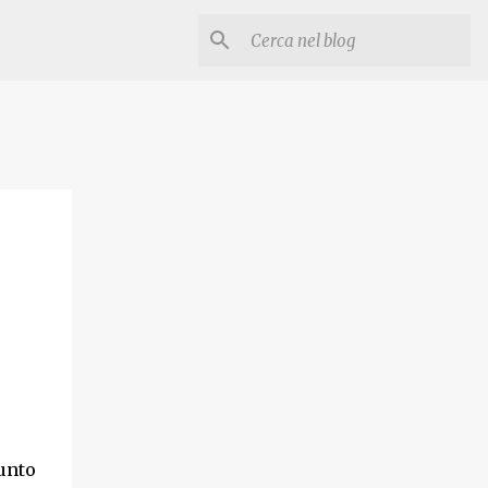
a
unto