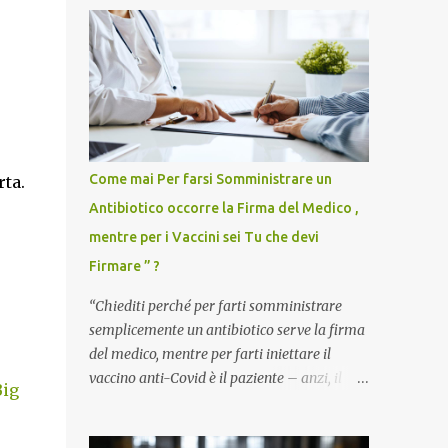
Come mai Per farsi Somministrare un
ta.
Antibiotico occorre la Firma del Medico ,
mentre per i Vaccini sei Tu che devi
Firmare ” ?
“Chiediti perché per farti somministrare
semplicemente un antibiotico serve la firma
del medico, mentre per farti iniettare il
vaccino anti-Covid è il paziente – anzi, il
Big
cittadino sano – a dover firmare una
liberatoria di responsabilità. ” È una