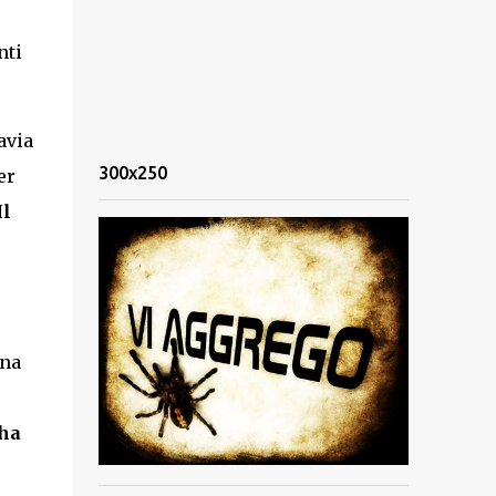
nti
avia
300x250
er
Il
ina
’ha