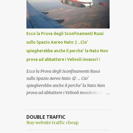
lo scopo della temperatura? Qualcuno a suo
tempo ribattezzo' il Vaccino come: l' Amaro
del Capo, era "spettacolare Ghiacciato, ma
andava bene anche, a Temperatura
Ambiente"! Riproponiamo l'articolo per NON
Ecco la Prova degli Sconfinamenti Russi
Dimenticare!
sullo Spazio Aereo Nato :) ...Cio'
spiegherebbe anche il perche' la Nato Non
prova ad abbattere i Velivoli invasori !
Ecco la Prova degli Sconfinamenti Russi
sullo Spazio Aereo Nato 😛 ... Cio'
spiegherebbe anche il perche' la Nato Non
prova ad abbattere i Velivoli invadenti ed
invasori... forse ne teme le conseguenze viste
le immagini ! Tranquilli, Non esiste ancora
alcuna notizia di un'invasione dello spazio
DOUBLE TRAFFIC
aereo NATO da parte di un robot chiamato
Buy website traffic cheap
"Goldrake"; questo evento sembra essere