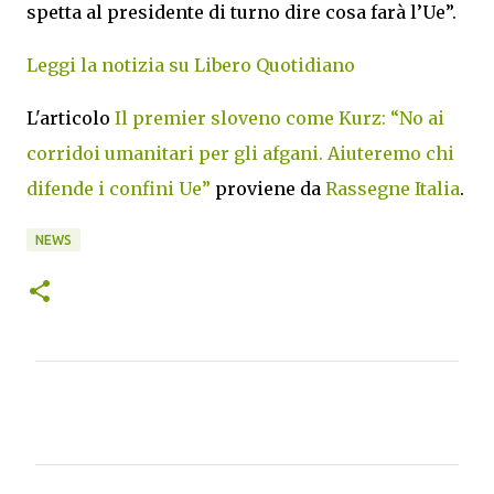
spetta al presidente di turno dire cosa farà l’Ue”.
Leggi la notizia su Libero Quotidiano
L'articolo
Il premier sloveno come Kurz: “No ai
corridoi umanitari per gli afgani. Aiuteremo chi
difende i confini Ue”
proviene da
Rassegne Italia
.
NEWS
C
o
m
m