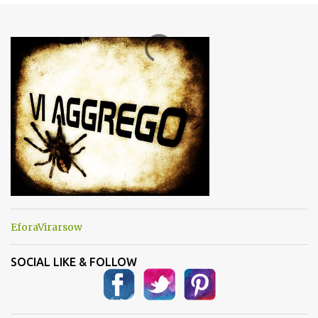
e
n
t
i
EforaVirarsow
SOCIAL LIKE & FOLLOW