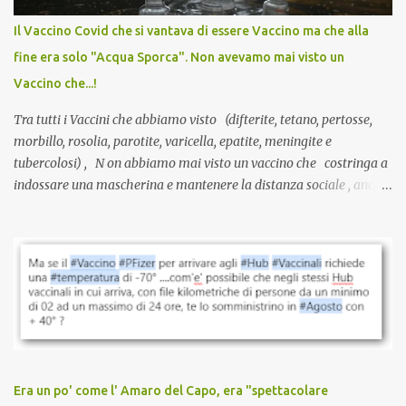
anche a persone sane, giovani, senza fattori di rischio, spesso già
Il Vaccino Covid che si vantava di essere Vaccino ma che alla
guarite da un’infezione naturale . Ma non serve una visita, non
fine era solo "Acqua Sporca". Non avevamo mai visto un
serve una prescrizione. Non c’è diagnosi. Non c’è presa in carico.
Vaccino che...!
L’unico atto richiesto è una fi...
Tra tutti i Vaccini che abbiamo visto (difterite, tetano, pertosse,
morbillo, rosolia, parotite, varicella, epatite, meningite e
tubercolosi) , N on abbiamo mai visto un vaccino che costringa a
indossare una mascherina e mantenere la distanza sociale , anche
quando eri completamente vaccinato… Non avevamo mai sentito
parlare di un vaccino che diffonda il virus anche dopo la
vaccinazione. Non avevamo mai sentito parlare di ricompense,
sconti, incentivi per vaccinarsi. Non avevamo mai visto
discriminazioni per coloro che non l’hanno fatto. Se non sei stato
vaccinato, nessuno aveva prima cercato di farti sentire una
persona cattiva. Non avevamo mai visto un vaccino che minacci le
relazioni tra familiari, colleghi e amici. Non avevamo mai visto un
vaccino usato per minacciare i mezzi di sussistenza, il lavoro o la
Era un po' come l' Amaro del Capo, era "spettacolare
scuola. Non avevamo mai visto un vaccino che permettesse a un