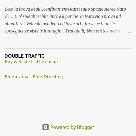
Ecco la Prova degli Sconfinamenti Russi sullo Spazio Aereo Nato
😛 ... Cio' spiegherebbe anche il perche' la Nato Non prova ad
abbattere i Velivoli invadenti ed invasori... forse ne teme le
conseguenze viste le immagini ! Tranquilli, Non esiste ancora
alcuna notizia di un'invasione dello spazio aereo NATO da parte di
un robot chiamato "Goldrake"; questo evento sembra essere
ancora una fantasia Nato o forse una "False Flag", per provocare
DOUBLE TRAFFIC
una guerra mondiale che difficilmente da menti sane, potrebbe
Buy website traffic cheap
scoccare ! !
Blogarama - Blog Directory
Powered by Blogger