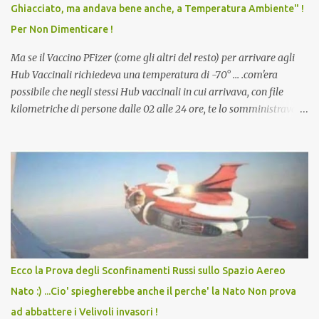
Ghiacciato, ma andava bene anche, a Temperatura Ambiente" !
dodicenne di ignorare il consenso dei genitori. Dopo tutti i vaccini
Per Non Dimenticare !
che abbiamo elencato sopra...
Ma se il Vaccino PFizer (come gli altri del resto) per arrivare agli
Hub Vaccinali richiedeva una temperatura di -70° ... .com'era
possibile che negli stessi Hub vaccinali in cui arrivava, con file
kilometriche di persone dalle 02 alle 24 ore, te lo somministravano
in Agosto con + 40° ? Ricordate i Camioncini di Gelati affittati per
lo scopo della temperatura? Qualcuno a suo tempo ribattezzo' il
Vaccino come: l' Amaro del Capo, era "spettacolare Ghiacciato, ma
andava bene anche, a Temperatura Ambiente"! Riproponiamo
l'articolo per NON Dimenticare!
Ecco la Prova degli Sconfinamenti Russi sullo Spazio Aereo
Nato :) ...Cio' spiegherebbe anche il perche' la Nato Non prova
ad abbattere i Velivoli invasori !