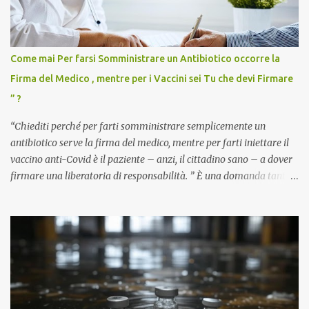
Come mai Per farsi Somministrare un Antibiotico occorre la
Firma del Medico , mentre per i Vaccini sei Tu che devi Firmare
” ?
“Chiediti perché per farti somministrare semplicemente un
antibiotico serve la firma del medico, mentre per farti iniettare il
vaccino anti-Covid è il paziente – anzi, il cittadino sano – a dover
firmare una liberatoria di responsabilità. ” È una domanda tanto
semplice quanto devastante quella posta dal dottor Andrea
Stramezzi, medico, che ha curato migliaia di pazienti durante la
pandemia. Un interrogativo che dovrebbe scuotere chiunque abbia
ancora il coraggio di pensare con la propria testa. Per il vaccino
anti-Covid, un pro-farmaco, con autorizzazione condizionata,
sviluppato in tempi record, con tecnologie mai utilizzate prima su
larga scala, ancora oggetto di studio e di discussione
internazionale serve solo una firma. La tua. Lo si somministra