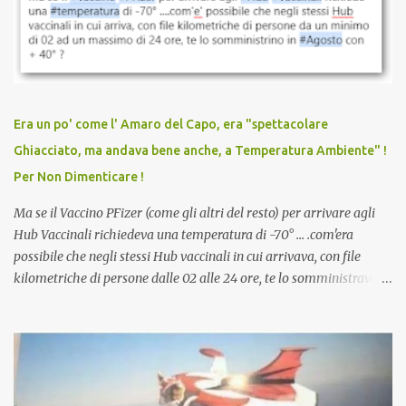
sconti, incentivi per vaccinarsi. Non avevamo mai visto
discriminazioni per coloro che non l’hanno fatto. Se non sei stato
vaccinato, nessuno aveva prima cercato di farti sentire una
persona cattiva. Non avevamo mai visto un vaccino che minacci le
relazioni tra familiari, colleghi e amici. Non avevamo mai visto un
vaccino usato per minacciare i mezzi di sussistenza, il lavoro o la
Era un po' come l' Amaro del Capo, era "spettacolare
scuola. Non avevamo mai visto un vaccino che permettesse a un
Ghiacciato, ma andava bene anche, a Temperatura Ambiente" !
dodicenne di ignorare il consenso dei genitori. Dopo tutti i vaccini
Per Non Dimenticare !
che abbiamo elencato sopra...
Ma se il Vaccino PFizer (come gli altri del resto) per arrivare agli
Hub Vaccinali richiedeva una temperatura di -70° ... .com'era
possibile che negli stessi Hub vaccinali in cui arrivava, con file
kilometriche di persone dalle 02 alle 24 ore, te lo somministravano
in Agosto con + 40° ? Ricordate i Camioncini di Gelati affittati per
lo scopo della temperatura? Qualcuno a suo tempo ribattezzo' il
Vaccino come: l' Amaro del Capo, era "spettacolare Ghiacciato, ma
andava bene anche, a Temperatura Ambiente"! Riproponiamo
l'articolo per NON Dimenticare!