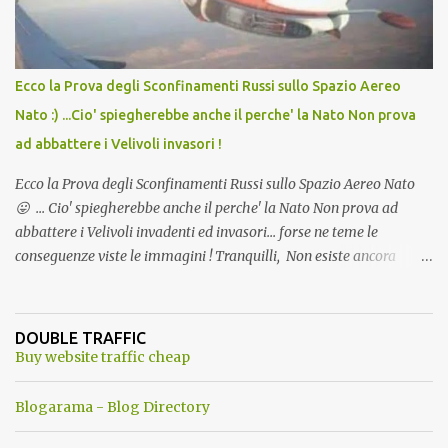
Ecco la Prova degli Sconfinamenti Russi sullo Spazio Aereo
Nato :) ...Cio' spiegherebbe anche il perche' la Nato Non prova
ad abbattere i Velivoli invasori !
Ecco la Prova degli Sconfinamenti Russi sullo Spazio Aereo Nato
😛 ... Cio' spiegherebbe anche il perche' la Nato Non prova ad
abbattere i Velivoli invadenti ed invasori... forse ne teme le
conseguenze viste le immagini ! Tranquilli, Non esiste ancora
alcuna notizia di un'invasione dello spazio aereo NATO da parte di
un robot chiamato "Goldrake"; questo evento sembra essere
ancora una fantasia Nato o forse una "False Flag", per provocare
DOUBLE TRAFFIC
una guerra mondiale che difficilmente da menti sane, potrebbe
Buy website traffic cheap
scoccare ! !
Blogarama - Blog Directory