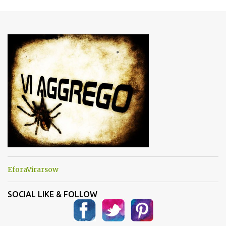
m
e
n
t
i
EforaVirarsow
SOCIAL LIKE & FOLLOW