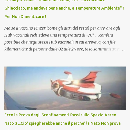
scuola. Non avevamo mai visto un vaccino che permettesse a un
Ghiacciato, ma andava bene anche, a Temperatura Ambiente" !
dodicenne di ignorare il consenso dei genitori. Dopo tutti i vaccini
Per Non Dimenticare !
che abbiamo elencato sopra...
Ma se il Vaccino PFizer (come gli altri del resto) per arrivare agli
Hub Vaccinali richiedeva una temperatura di -70° ... .com'era
possibile che negli stessi Hub vaccinali in cui arrivava, con file
kilometriche di persone dalle 02 alle 24 ore, te lo somministravano
in Agosto con + 40° ? Ricordate i Camioncini di Gelati affittati per
lo scopo della temperatura? Qualcuno a suo tempo ribattezzo' il
Vaccino come: l' Amaro del Capo, era "spettacolare Ghiacciato, ma
andava bene anche, a Temperatura Ambiente"! Riproponiamo
l'articolo per NON Dimenticare!
Ecco la Prova degli Sconfinamenti Russi sullo Spazio Aereo
Nato :) ...Cio' spiegherebbe anche il perche' la Nato Non prova