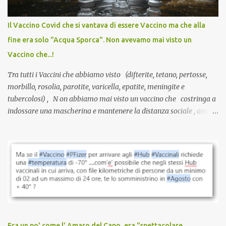
internazionale serve solo una firma. La tua. Lo si somministra
anche a persone sane, giovani, senza fattori di rischio, spesso già
Il Vaccino Covid che si vantava di essere Vaccino ma che alla
guarite da un’infezione naturale . Ma non serve una visita, non
fine era solo "Acqua Sporca". Non avevamo mai visto un
serve una prescrizione. Non c’è diagnosi. Non c’è presa in carico.
Vaccino che...!
L’unico atto richiesto è una fi...
Tra tutti i Vaccini che abbiamo visto (difterite, tetano, pertosse,
morbillo, rosolia, parotite, varicella, epatite, meningite e
tubercolosi) , N on abbiamo mai visto un vaccino che costringa a
indossare una mascherina e mantenere la distanza sociale , anche
quando eri completamente vaccinato… Non avevamo mai sentito
parlare di un vaccino che diffonda il virus anche dopo la
vaccinazione. Non avevamo mai sentito parlare di ricompense,
sconti, incentivi per vaccinarsi. Non avevamo mai visto
discriminazioni per coloro che non l’hanno fatto. Se non sei stato
vaccinato, nessuno aveva prima cercato di farti sentire una
persona cattiva. Non avevamo mai visto un vaccino che minacci le
relazioni tra familiari, colleghi e amici. Non avevamo mai visto un
vaccino usato per minacciare i mezzi di sussistenza, il lavoro o la
Era un po' come l' Amaro del Capo, era "spettacolare