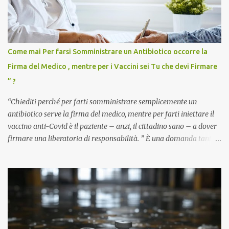
Come mai Per farsi Somministrare un Antibiotico occorre la
Firma del Medico , mentre per i Vaccini sei Tu che devi Firmare
” ?
“Chiediti perché per farti somministrare semplicemente un
antibiotico serve la firma del medico, mentre per farti iniettare il
vaccino anti-Covid è il paziente – anzi, il cittadino sano – a dover
firmare una liberatoria di responsabilità. ” È una domanda tanto
semplice quanto devastante quella posta dal dottor Andrea
Stramezzi, medico, che ha curato migliaia di pazienti durante la
pandemia. Un interrogativo che dovrebbe scuotere chiunque abbia
ancora il coraggio di pensare con la propria testa. Per il vaccino
anti-Covid, un pro-farmaco, con autorizzazione condizionata,
sviluppato in tempi record, con tecnologie mai utilizzate prima su
larga scala, ancora oggetto di studio e di discussione