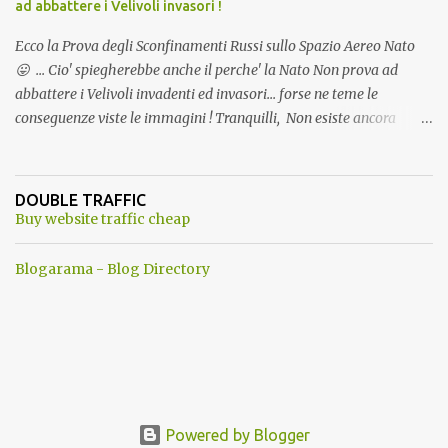
ad abbattere i Velivoli invasori !
Ecco la Prova degli Sconfinamenti Russi sullo Spazio Aereo Nato
😛 ... Cio' spiegherebbe anche il perche' la Nato Non prova ad
abbattere i Velivoli invadenti ed invasori... forse ne teme le
conseguenze viste le immagini ! Tranquilli, Non esiste ancora
alcuna notizia di un'invasione dello spazio aereo NATO da parte di
un robot chiamato "Goldrake"; questo evento sembra essere
ancora una fantasia Nato o forse una "False Flag", per provocare
DOUBLE TRAFFIC
una guerra mondiale che difficilmente da menti sane, potrebbe
Buy website traffic cheap
scoccare ! !
Blogarama - Blog Directory
Powered by Blogger