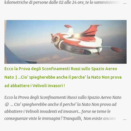
kilometriche di persone dalle 02 alle 24 ore, te lo somministravano
in Agosto con + 40° ? Ricordate i Camioncini di Gelati affittati per
lo scopo della temperatura? Qualcuno a suo tempo ribattezzo' il
Vaccino come: l' Amaro del Capo, era "spettacolare Ghiacciato, ma
andava bene anche, a Temperatura Ambiente"! Riproponiamo
l'articolo per NON Dimenticare!
Ecco la Prova degli Sconfinamenti Russi sullo Spazio Aereo
Nato :) ...Cio' spiegherebbe anche il perche' la Nato Non prova
ad abbattere i Velivoli invasori !
Ecco la Prova degli Sconfinamenti Russi sullo Spazio Aereo Nato
😛 ... Cio' spiegherebbe anche il perche' la Nato Non prova ad
abbattere i Velivoli invadenti ed invasori... forse ne teme le
conseguenze viste le immagini ! Tranquilli, Non esiste ancora
alcuna notizia di un'invasione dello spazio aereo NATO da parte di