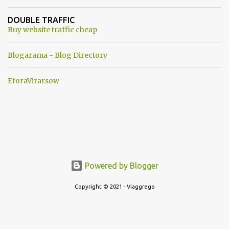
un robot chiamato "Goldrake"; questo evento sembra essere
ancora una fantasia Nato o forse una "False Flag", per provocare
DOUBLE TRAFFIC
una guerra mondiale che difficilmente da menti sane, potrebbe
Buy website traffic cheap
scoccare ! !
Blogarama - Blog Directory
EforaVirarsow
Powered by Blogger
Copyright © 2021 - Viaggrego