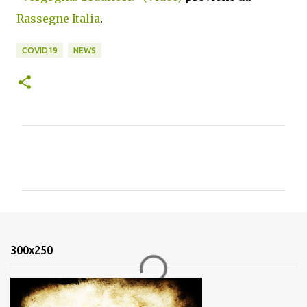
Rassegne Italia
.
COVID19
NEWS
C
o
m
m
e
n
300x250
t
i