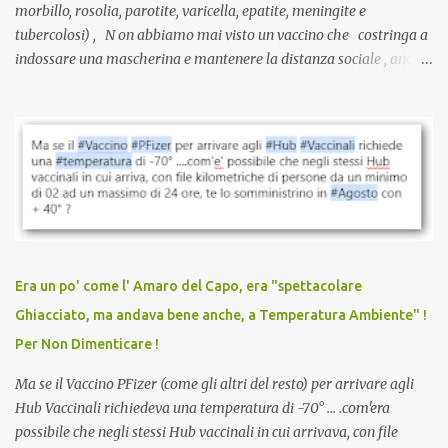
morbillo, rosolia, parotite, varicella, epatite, meningite e
tubercolosi) , N on abbiamo mai visto un vaccino che costringa a
indossare una mascherina e mantenere la distanza sociale , anche
quando eri completamente vaccinato… Non avevamo mai sentito
parlare di un vaccino che diffonda il virus anche dopo la
vaccinazione. Non avevamo mai sentito parlare di ricompense,
sconti, incentivi per vaccinarsi. Non avevamo mai visto
discriminazioni per coloro che non l’hanno fatto. Se non sei stato
vaccinato, nessuno aveva prima cercato di farti sentire una
persona cattiva. Non avevamo mai visto un vaccino che minacci le
relazioni tra familiari, colleghi e amici. Non avevamo mai visto un
vaccino usato per minacciare i mezzi di sussistenza, il lavoro o la
Era un po' come l' Amaro del Capo, era "spettacolare
scuola. Non avevamo mai visto un vaccino che permettesse a un
Ghiacciato, ma andava bene anche, a Temperatura Ambiente" !
dodicenne di ignorare il consenso dei genitori. Dopo tutti i vaccini
Per Non Dimenticare !
che abbiamo elencato sopra...
Ma se il Vaccino PFizer (come gli altri del resto) per arrivare agli
Hub Vaccinali richiedeva una temperatura di -70° ... .com'era
possibile che negli stessi Hub vaccinali in cui arrivava, con file