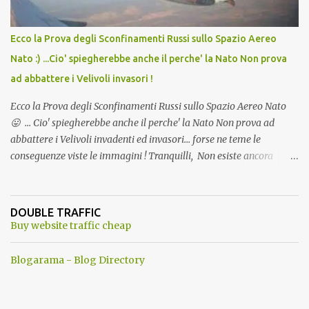
Ecco la Prova degli Sconfinamenti Russi sullo Spazio Aereo
Nato :) ...Cio' spiegherebbe anche il perche' la Nato Non prova
ad abbattere i Velivoli invasori !
Ecco la Prova degli Sconfinamenti Russi sullo Spazio Aereo Nato
😛 ... Cio' spiegherebbe anche il perche' la Nato Non prova ad
abbattere i Velivoli invadenti ed invasori... forse ne teme le
conseguenze viste le immagini ! Tranquilli, Non esiste ancora
alcuna notizia di un'invasione dello spazio aereo NATO da parte di
un robot chiamato "Goldrake"; questo evento sembra essere
ancora una fantasia Nato o forse una "False Flag", per provocare
DOUBLE TRAFFIC
una guerra mondiale che difficilmente da menti sane, potrebbe
Buy website traffic cheap
scoccare ! !
Blogarama - Blog Directory