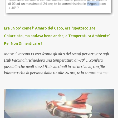
discriminazioni per coloro che non l’hanno fatto. Se non sei stato
vaccinato, nessuno aveva prima cercato di farti sentire una
persona cattiva. Non avevamo mai visto un vaccino che minacci le
relazioni tra familiari, colleghi e amici. Non avevamo mai visto un
vaccino usato per minacciare i mezzi di sussistenza, il lavoro o la
Era un po' come l' Amaro del Capo, era "spettacolare
scuola. Non avevamo mai visto un vaccino che permettesse a un
Ghiacciato, ma andava bene anche, a Temperatura Ambiente" !
dodicenne di ignorare il consenso dei genitori. Dopo tutti i vaccini
Per Non Dimenticare !
che abbiamo elencato sopra...
Ma se il Vaccino PFizer (come gli altri del resto) per arrivare agli
Hub Vaccinali richiedeva una temperatura di -70° ... .com'era
possibile che negli stessi Hub vaccinali in cui arrivava, con file
kilometriche di persone dalle 02 alle 24 ore, te lo somministravano
in Agosto con + 40° ? Ricordate i Camioncini di Gelati affittati per
lo scopo della temperatura? Qualcuno a suo tempo ribattezzo' il
Vaccino come: l' Amaro del Capo, era "spettacolare Ghiacciato, ma
andava bene anche, a Temperatura Ambiente"! Riproponiamo
l'articolo per NON Dimenticare!