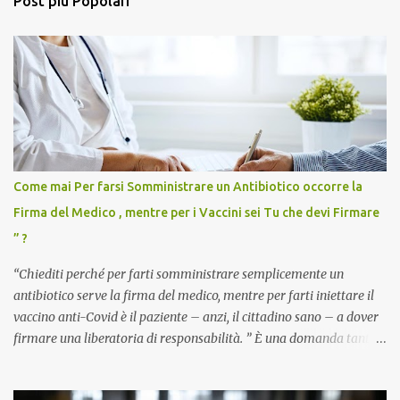
Post più Popolari
Come mai Per farsi Somministrare un Antibiotico occorre la
Firma del Medico , mentre per i Vaccini sei Tu che devi Firmare
” ?
“Chiediti perché per farti somministrare semplicemente un
antibiotico serve la firma del medico, mentre per farti iniettare il
vaccino anti-Covid è il paziente – anzi, il cittadino sano – a dover
firmare una liberatoria di responsabilità. ” È una domanda tanto
semplice quanto devastante quella posta dal dottor Andrea
Stramezzi, medico, che ha curato migliaia di pazienti durante la