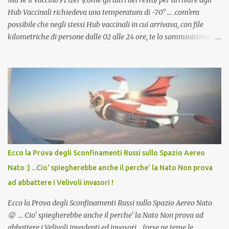
Ma se il Vaccino PFizer (come gli altri del resto) per arrivare agli
Hub Vaccinali richiedeva una temperatura di -70° ... .com'era
possibile che negli stessi Hub vaccinali in cui arrivava, con file
kilometriche di persone dalle 02 alle 24 ore, te lo somministravano
in Agosto con + 40° ? Ricordate i Camioncini di Gelati affittati per
lo scopo della temperatura? Qualcuno a suo tempo ribattezzo' il
Vaccino come: l' Amaro del Capo, era "spettacolare Ghiacciato, ma
andava bene anche, a Temperatura Ambiente"! Riproponiamo
l'articolo per NON Dimenticare!
Ecco la Prova degli Sconfinamenti Russi sullo Spazio Aereo
Nato :) ...Cio' spiegherebbe anche il perche' la Nato Non prova
ad abbattere i Velivoli invasori !
Ecco la Prova degli Sconfinamenti Russi sullo Spazio Aereo Nato
😛 ... Cio' spiegherebbe anche il perche' la Nato Non prova ad
abbattere i Velivoli invadenti ed invasori... forse ne teme le