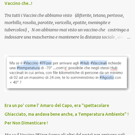
Vaccino che...!
L’unico atto richiesto è una fi...
Tra tutti i Vaccini che abbiamo visto (difterite, tetano, pertosse,
morbillo, rosolia, parotite, varicella, epatite, meningite e
tubercolosi) , N on abbiamo mai visto un vaccino che costringa a
indossare una mascherina e mantenere la distanza sociale , anche
quando eri completamente vaccinato… Non avevamo mai sentito
parlare di un vaccino che diffonda il virus anche dopo la
vaccinazione. Non avevamo mai sentito parlare di ricompense,
sconti, incentivi per vaccinarsi. Non avevamo mai visto
discriminazioni per coloro che non l’hanno fatto. Se non sei stato
vaccinato, nessuno aveva prima cercato di farti sentire una
persona cattiva. Non avevamo mai visto un vaccino che minacci le
relazioni tra familiari, colleghi e amici. Non avevamo mai visto un
vaccino usato per minacciare i mezzi di sussistenza, il lavoro o la
Era un po' come l' Amaro del Capo, era "spettacolare
scuola. Non avevamo mai visto un vaccino che permettesse a un
Ghiacciato, ma andava bene anche, a Temperatura Ambiente" !
dodicenne di ignorare il consenso dei genitori. Dopo tutti i vaccini
Per Non Dimenticare !
che abbiamo elencato sopra...