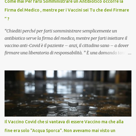
Come mai Per farsi Somministrare un Antibiotico occorre la
Firma del Medico , mentre per i Vaccini sei Tu che devi Firmare
” ?
“Chiediti perché per farti somministrare semplicemente un
antibiotico serve la firma del medico, mentre per farti iniettare il
vaccino anti-Covid è il paziente – anzi, il cittadino sano – a dover
firmare una liberatoria di responsabilità. ” È una domanda tanto
semplice quanto devastante quella posta dal dottor Andrea
Stramezzi, medico, che ha curato migliaia di pazienti durante la
pandemia. Un interrogativo che dovrebbe scuotere chiunque abbia
ancora il coraggio di pensare con la propria testa. Per il vaccino
anti-Covid, un pro-farmaco, con autorizzazione condizionata,
sviluppato in tempi record, con tecnologie mai utilizzate prima su
larga scala, ancora oggetto di studio e di discussione
internazionale serve solo una firma. La tua. Lo si somministra
anche a persone sane, giovani, senza fattori di rischio, spesso già
Il Vaccino Covid che si vantava di essere Vaccino ma che alla
guarite da un’infezione naturale . Ma non serve una visita, non
fine era solo "Acqua Sporca". Non avevamo mai visto un
serve una prescrizione. Non c’è diagnosi. Non c’è presa in carico.