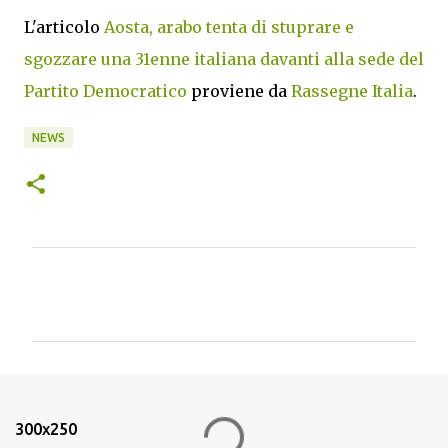
L'articolo
Aosta, arabo tenta di stuprare e
sgozzare una 31enne italiana davanti alla sede del
Partito Democratico
proviene da
Rassegne Italia
.
NEWS
C
o
m
m
e
n
300x250
t