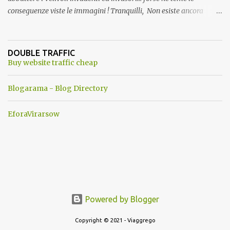
conseguenze viste le immagini ! Tranquilli, Non esiste ancora
alcuna notizia di un'invasione dello spazio aereo NATO da parte di
un robot chiamato "Goldrake"; questo evento sembra essere
ancora una fantasia Nato o forse una "False Flag", per provocare
DOUBLE TRAFFIC
una guerra mondiale che difficilmente da menti sane, potrebbe
Buy website traffic cheap
scoccare ! !
Blogarama - Blog Directory
EforaVirarsow
Powered by Blogger
Copyright © 2021 - Viaggrego