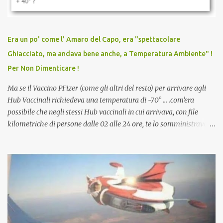
persona cattiva. Non avevamo mai visto un vaccino che minacci le
relazioni tra familiari, colleghi e amici. Non avevamo mai visto un
vaccino usato per minacciare i mezzi di sussistenza, il lavoro o la
Era un po' come l' Amaro del Capo, era "spettacolare
scuola. Non avevamo mai visto un vaccino che permettesse a un
Ghiacciato, ma andava bene anche, a Temperatura Ambiente" !
dodicenne di ignorare il consenso dei genitori. Dopo tutti i vaccini
Per Non Dimenticare !
che abbiamo elencato sopra...
Ma se il Vaccino PFizer (come gli altri del resto) per arrivare agli
Hub Vaccinali richiedeva una temperatura di -70° ... .com'era
possibile che negli stessi Hub vaccinali in cui arrivava, con file
kilometriche di persone dalle 02 alle 24 ore, te lo somministravano
in Agosto con + 40° ? Ricordate i Camioncini di Gelati affittati per
lo scopo della temperatura? Qualcuno a suo tempo ribattezzo' il
Vaccino come: l' Amaro del Capo, era "spettacolare Ghiacciato, ma
andava bene anche, a Temperatura Ambiente"! Riproponiamo
l'articolo per NON Dimenticare!