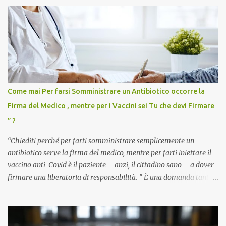
Come mai Per farsi Somministrare un Antibiotico occorre la
Firma del Medico , mentre per i Vaccini sei Tu che devi Firmare
” ?
“Chiediti perché per farti somministrare semplicemente un
antibiotico serve la firma del medico, mentre per farti iniettare il
vaccino anti-Covid è il paziente – anzi, il cittadino sano – a dover
firmare una liberatoria di responsabilità. ” È una domanda tanto
semplice quanto devastante quella posta dal dottor Andrea
Stramezzi, medico, che ha curato migliaia di pazienti durante la
pandemia. Un interrogativo che dovrebbe scuotere chiunque abbia
ancora il coraggio di pensare con la propria testa. Per il vaccino