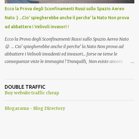
Ecco la Prova degli Sconfinamenti Russi sullo Spazio Aereo
Nato :) ...Cio' spiegherebbe anche il perche' la Nato Non prova
ad abbattere i Velivoli invasori !
Ecco la Prova degli Sconfinamenti Russi sullo Spazio Aereo Nato
😛 ... Cio' spiegherebbe anche il perche' la Nato Non prova ad
abbattere i Velivoli invadenti ed invasori... forse ne teme le
conseguenze viste le immagini ! Tranquilli, Non esiste ancora
alcuna notizia di un'invasione dello spazio aereo NATO da parte di
un robot chiamato "Goldrake"; questo evento sembra essere
ancora una fantasia Nato o forse una "False Flag", per provocare
DOUBLE TRAFFIC
una guerra mondiale che difficilmente da menti sane, potrebbe
Buy website traffic cheap
scoccare ! !
Blogarama - Blog Directory