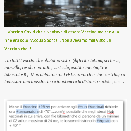
anti-Covid, un pro-farmaco, con autorizzazione condizionata,
sviluppato in tempi record, con tecnologie mai utilizzate prima su
larga scala, ancora oggetto di studio e di discussione
internazionale serve solo una firma. La tua. Lo si somministra
anche a persone sane, giovani, senza fattori di rischio, spesso già
Il Vaccino Covid che si vantava di essere Vaccino ma che alla
guarite da un’infezione naturale . Ma non serve una visita, non
fine era solo "Acqua Sporca". Non avevamo mai visto un
serve una prescrizione. Non c’è diagnosi. Non c’è presa in carico.
Vaccino che...!
L’unico atto richiesto è una fi...
Tra tutti i Vaccini che abbiamo visto (difterite, tetano, pertosse,
morbillo, rosolia, parotite, varicella, epatite, meningite e
tubercolosi) , N on abbiamo mai visto un vaccino che costringa a
indossare una mascherina e mantenere la distanza sociale , anche
quando eri completamente vaccinato… Non avevamo mai sentito
parlare di un vaccino che diffonda il virus anche dopo la
vaccinazione. Non avevamo mai sentito parlare di ricompense,
sconti, incentivi per vaccinarsi. Non avevamo mai visto
discriminazioni per coloro che non l’hanno fatto. Se non sei stato
vaccinato, nessuno aveva prima cercato di farti sentire una
persona cattiva. Non avevamo mai visto un vaccino che minacci le