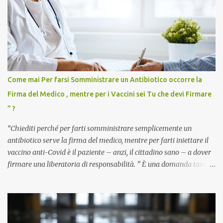
Come mai Per farsi Somministrare un Antibiotico occorre la
Firma del Medico , mentre per i Vaccini sei Tu che devi Firmare
” ?
“Chiediti perché per farti somministrare semplicemente un
antibiotico serve la firma del medico, mentre per farti iniettare il
vaccino anti-Covid è il paziente – anzi, il cittadino sano – a dover
firmare una liberatoria di responsabilità. ” È una domanda tanto
semplice quanto devastante quella posta dal dottor Andrea
Stramezzi, medico, che ha curato migliaia di pazienti durante la
pandemia. Un interrogativo che dovrebbe scuotere chiunque abbia
ancora il coraggio di pensare con la propria testa. Per il vaccino