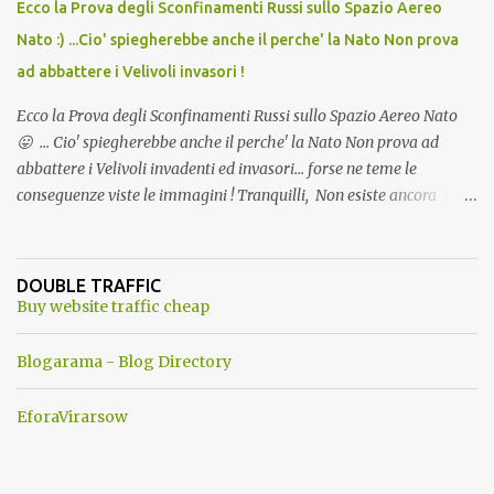
Ecco la Prova degli Sconfinamenti Russi sullo Spazio Aereo
Nato :) ...Cio' spiegherebbe anche il perche' la Nato Non prova
ad abbattere i Velivoli invasori !
Ecco la Prova degli Sconfinamenti Russi sullo Spazio Aereo Nato
😛 ... Cio' spiegherebbe anche il perche' la Nato Non prova ad
abbattere i Velivoli invadenti ed invasori... forse ne teme le
conseguenze viste le immagini ! Tranquilli, Non esiste ancora
alcuna notizia di un'invasione dello spazio aereo NATO da parte di
un robot chiamato "Goldrake"; questo evento sembra essere
ancora una fantasia Nato o forse una "False Flag", per provocare
DOUBLE TRAFFIC
una guerra mondiale che difficilmente da menti sane, potrebbe
Buy website traffic cheap
scoccare ! !
Blogarama - Blog Directory
EforaVirarsow