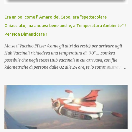
relazioni tra familiari, colleghi e amici. Non avevamo mai visto un
vaccino usato per minacciare i mezzi di sussistenza, il lavoro o la
Era un po' come l' Amaro del Capo, era "spettacolare
scuola. Non avevamo mai visto un vaccino che permettesse a un
Ghiacciato, ma andava bene anche, a Temperatura Ambiente" !
dodicenne di ignorare il consenso dei genitori. Dopo tutti i vaccini
Per Non Dimenticare !
che abbiamo elencato sopra...
Ma se il Vaccino PFizer (come gli altri del resto) per arrivare agli
Hub Vaccinali richiedeva una temperatura di -70° ... .com'era
possibile che negli stessi Hub vaccinali in cui arrivava, con file
kilometriche di persone dalle 02 alle 24 ore, te lo somministravano
in Agosto con + 40° ? Ricordate i Camioncini di Gelati affittati per
lo scopo della temperatura? Qualcuno a suo tempo ribattezzo' il
Vaccino come: l' Amaro del Capo, era "spettacolare Ghiacciato, ma
andava bene anche, a Temperatura Ambiente"! Riproponiamo
l'articolo per NON Dimenticare!