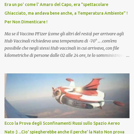
vaccino usato per minacciare i mezzi di sussistenza, il lavoro o la
Era un po' come l' Amaro del Capo, era "spettacolare
scuola. Non avevamo mai visto un vaccino che permettesse a un
Ghiacciato, ma andava bene anche, a Temperatura Ambiente" !
dodicenne di ignorare il consenso dei genitori. Dopo tutti i vaccini
Per Non Dimenticare !
che abbiamo elencato sopra...
Ma se il Vaccino PFizer (come gli altri del resto) per arrivare agli
Hub Vaccinali richiedeva una temperatura di -70° ... .com'era
possibile che negli stessi Hub vaccinali in cui arrivava, con file
kilometriche di persone dalle 02 alle 24 ore, te lo somministravano
in Agosto con + 40° ? Ricordate i Camioncini di Gelati affittati per
lo scopo della temperatura? Qualcuno a suo tempo ribattezzo' il
Vaccino come: l' Amaro del Capo, era "spettacolare Ghiacciato, ma
andava bene anche, a Temperatura Ambiente"! Riproponiamo
l'articolo per NON Dimenticare!
Ecco la Prova degli Sconfinamenti Russi sullo Spazio Aereo
Nato :) ...Cio' spiegherebbe anche il perche' la Nato Non prova