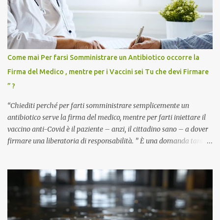
Come mai Per farsi Somministrare un Antibiotico occorre la
Firma del Medico , mentre per i Vaccini sei Tu che devi Firmare
” ?
“Chiediti perché per farti somministrare semplicemente un
antibiotico serve la firma del medico, mentre per farti iniettare il
vaccino anti-Covid è il paziente – anzi, il cittadino sano – a dover
firmare una liberatoria di responsabilità. ” È una domanda tanto
semplice quanto devastante quella posta dal dottor Andrea
Stramezzi, medico, che ha curato migliaia di pazienti durante la
pandemia. Un interrogativo che dovrebbe scuotere chiunque abbia
ancora il coraggio di pensare con la propria testa. Per il vaccino
anti-Covid, un pro-farmaco, con autorizzazione condizionata,
sviluppato in tempi record, con tecnologie mai utilizzate prima su