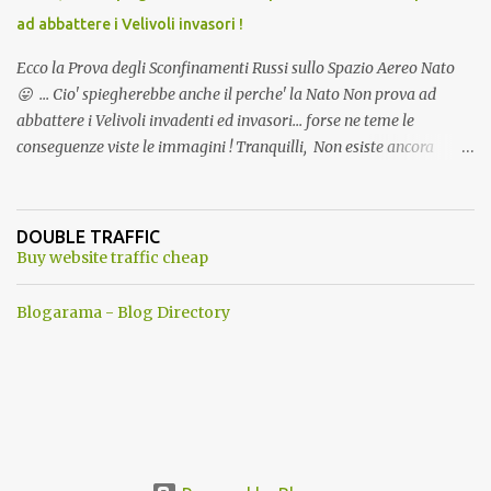
ad abbattere i Velivoli invasori !
Ecco la Prova degli Sconfinamenti Russi sullo Spazio Aereo Nato
😛 ... Cio' spiegherebbe anche il perche' la Nato Non prova ad
abbattere i Velivoli invadenti ed invasori... forse ne teme le
conseguenze viste le immagini ! Tranquilli, Non esiste ancora
alcuna notizia di un'invasione dello spazio aereo NATO da parte di
un robot chiamato "Goldrake"; questo evento sembra essere
ancora una fantasia Nato o forse una "False Flag", per provocare
DOUBLE TRAFFIC
una guerra mondiale che difficilmente da menti sane, potrebbe
Buy website traffic cheap
scoccare ! !
Blogarama - Blog Directory