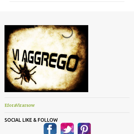
m
e
n
t
i
EforaVirarsow
SOCIAL LIKE & FOLLOW