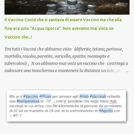
larga scala, ancora oggetto di studio e di discussione
internazionale serve solo una firma. La tua. Lo si somministra
anche a persone sane, giovani, senza fattori di rischio, spesso già
Il Vaccino Covid che si vantava di essere Vaccino ma che alla
guarite da un’infezione naturale . Ma non serve una visita, non
fine era solo "Acqua Sporca". Non avevamo mai visto un
serve una prescrizione. Non c’è diagnosi. Non c’è presa in carico.
Vaccino che...!
L’unico atto richiesto è una fi...
Tra tutti i Vaccini che abbiamo visto (difterite, tetano, pertosse,
morbillo, rosolia, parotite, varicella, epatite, meningite e
tubercolosi) , N on abbiamo mai visto un vaccino che costringa a
indossare una mascherina e mantenere la distanza sociale , anche
quando eri completamente vaccinato… Non avevamo mai sentito
parlare di un vaccino che diffonda il virus anche dopo la
vaccinazione. Non avevamo mai sentito parlare di ricompense,
sconti, incentivi per vaccinarsi. Non avevamo mai visto
discriminazioni per coloro che non l’hanno fatto. Se non sei stato
vaccinato, nessuno aveva prima cercato di farti sentire una
persona cattiva. Non avevamo mai visto un vaccino che minacci le
relazioni tra familiari, colleghi e amici. Non avevamo mai visto un