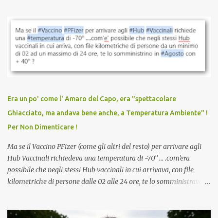
parlare di un vaccino che diffonda il virus anche dopo la
vaccinazione. Non avevamo mai sentito parlare di ricompense,
sconti, incentivi per vaccinarsi. Non avevamo mai visto
discriminazioni per coloro che non l’hanno fatto. Se non sei stato
vaccinato, nessuno aveva prima cercato di farti sentire una
persona cattiva. Non avevamo mai visto un vaccino che minacci le
relazioni tra familiari, colleghi e amici. Non avevamo mai visto un
vaccino usato per minacciare i mezzi di sussistenza, il lavoro o la
Era un po' come l' Amaro del Capo, era "spettacolare
scuola. Non avevamo mai visto un vaccino che permettesse a un
Ghiacciato, ma andava bene anche, a Temperatura Ambiente" !
dodicenne di ignorare il consenso dei genitori. Dopo tutti i vaccini
Per Non Dimenticare !
che abbiamo elencato sopra...
Ma se il Vaccino PFizer (come gli altri del resto) per arrivare agli
Hub Vaccinali richiedeva una temperatura di -70° ... .com'era
possibile che negli stessi Hub vaccinali in cui arrivava, con file
kilometriche di persone dalle 02 alle 24 ore, te lo somministravano
in Agosto con + 40° ? Ricordate i Camioncini di Gelati affittati per
lo scopo della temperatura? Qualcuno a suo tempo ribattezzo' il
Vaccino come: l' Amaro del Capo, era "spettacolare Ghiacciato, ma