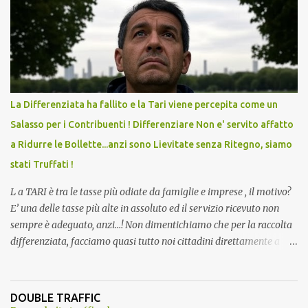
andava bene anche, a Temperatura Ambiente"! Riproponiamo
l'articolo per NON Dimenticare!
La Differenziata ha fallito e la Tari viene percepita come un
Salasso per i Contribuenti ! Differenziare Non e' servito affatto
a Ridurre le Bollette...anzi sono Lievitate senza Ritegno, siamo
stati Truffati !
L a TARI è tra le tasse più odiate da famiglie e imprese , il motivo?
E’ una delle tasse più alte in assoluto ed il servizio ricevuto non
sempre è adeguato, anzi…! Non dimentichiamo che per la raccolta
differenziata, facciamo quasi tutto noi cittadini direttamente a
casa, abbiamo dovuto trovare posto per tenere in casa una serie di
mastelli di vario colore (perché non tutti hanno un posto esterno
come terrazzi o giardini). Inoltre dobbiamo perdere tempo a
DOUBLE TRAFFIC
dividere tutti i materiali. ...e lo facevamo inizialmente anche con