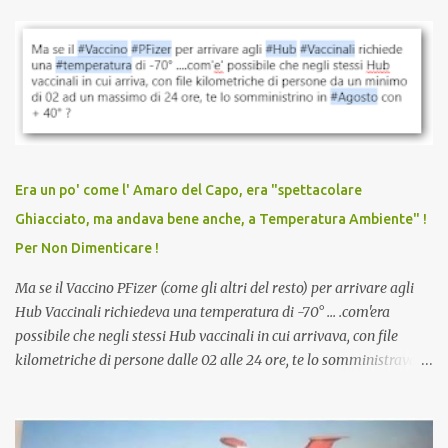
parlare di un vaccino che diffonda il virus anche dopo la
vaccinazione. Non avevamo mai sentito parlare di ricompense,
sconti, incentivi per vaccinarsi. Non avevamo mai visto
discriminazioni per coloro che non l’hanno fatto. Se non sei stato
vaccinato, nessuno aveva prima cercato di farti sentire una
persona cattiva. Non avevamo mai visto un vaccino che minacci le
relazioni tra familiari, colleghi e amici. Non avevamo mai visto un
vaccino usato per minacciare i mezzi di sussistenza, il lavoro o la
Era un po' come l' Amaro del Capo, era "spettacolare
scuola. Non avevamo mai visto un vaccino che permettesse a un
Ghiacciato, ma andava bene anche, a Temperatura Ambiente" !
dodicenne di ignorare il consenso dei genitori. Dopo tutti i vaccini
Per Non Dimenticare !
che abbiamo elencato sopra...
Ma se il Vaccino PFizer (come gli altri del resto) per arrivare agli
Hub Vaccinali richiedeva una temperatura di -70° ... .com'era
possibile che negli stessi Hub vaccinali in cui arrivava, con file
kilometriche di persone dalle 02 alle 24 ore, te lo somministravano
in Agosto con + 40° ? Ricordate i Camioncini di Gelati affittati per
lo scopo della temperatura? Qualcuno a suo tempo ribattezzo' il
Vaccino come: l' Amaro del Capo, era "spettacolare Ghiacciato, ma