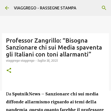
Passa ai contenuti principali
VIAGGREGO - RASSEGNE STAMPA
Professor Zangrillo: “Bisogna
Sanzionare chi sui Media spaventa
gli Italiani con toni allarmanti”
viaggrego
viaggrego
-
luglio 18, 2021
Da
SputnikNews
–
Sanzionare chi sui media
diffonde allarmismo riguardo ai temi della
pandemia, questo quanto farebbe il professore