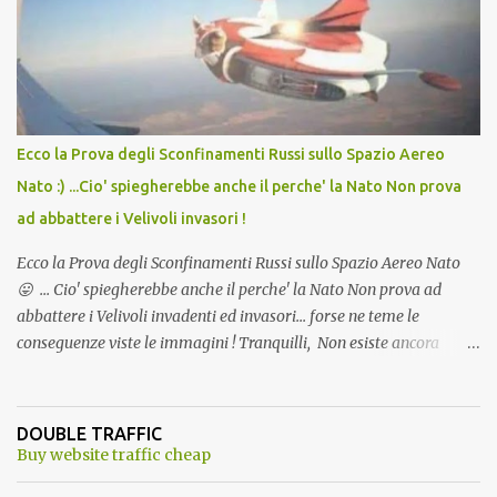
andava bene anche, a Temperatura Ambiente"! Riproponiamo
l'articolo per NON Dimenticare!
Ecco la Prova degli Sconfinamenti Russi sullo Spazio Aereo
Nato :) ...Cio' spiegherebbe anche il perche' la Nato Non prova
ad abbattere i Velivoli invasori !
Ecco la Prova degli Sconfinamenti Russi sullo Spazio Aereo Nato
😛 ... Cio' spiegherebbe anche il perche' la Nato Non prova ad
abbattere i Velivoli invadenti ed invasori... forse ne teme le
conseguenze viste le immagini ! Tranquilli, Non esiste ancora
alcuna notizia di un'invasione dello spazio aereo NATO da parte di
un robot chiamato "Goldrake"; questo evento sembra essere
ancora una fantasia Nato o forse una "False Flag", per provocare
DOUBLE TRAFFIC
una guerra mondiale che difficilmente da menti sane, potrebbe
Buy website traffic cheap
scoccare ! !