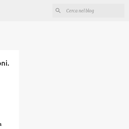
ni.
m