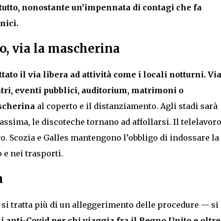
 tutto, nonostante un’impennata di contagi che fa
nici.
o, via la mascherina
tato il via libera ad attività come i locali notturni. Vi
atri, eventi pubblici, auditorium, matrimoni o
scherina
al coperto e il distanziamento. Agli stadi sarà
sima, le discoteche tornano ad affollarsi. Il telelavoro
o. Scozia e Galles mantengono l’obbligo di indossare la
e nei trasporti.
a
 si tratta più di un alleggerimento delle procedure — si
 anti-Covid per chi viaggia fra il Regno Unito e oltre