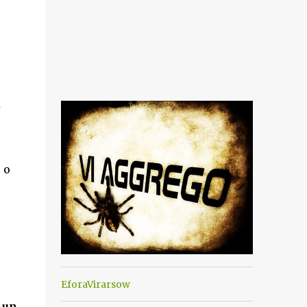
a
 o
EforaVirarsow
 un