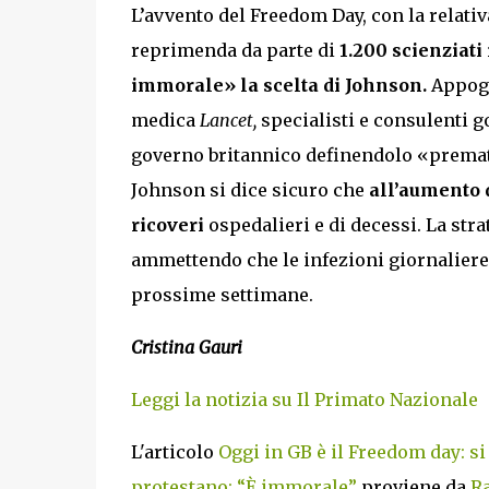
L’avvento del Freedom Day, con la relativ
reprimenda da parte di
1.200 scienziati
immorale» la scelta di Johnson.
Appoggi
medica
Lancet,
specialisti e consulenti g
governo britannico definendolo «prematur
Johnson si dice sicuro che
all’aumento 
ricoveri
ospedalieri e di decessi. La stra
ammettendo che le infezioni giornaliere 
prossime settimane.
Cristina Gauri
Leggi la notizia su Il Primato Nazionale
L'articolo
Oggi in GB è il Freedom day: si 
protestano: “È immorale”
proviene da
Ra