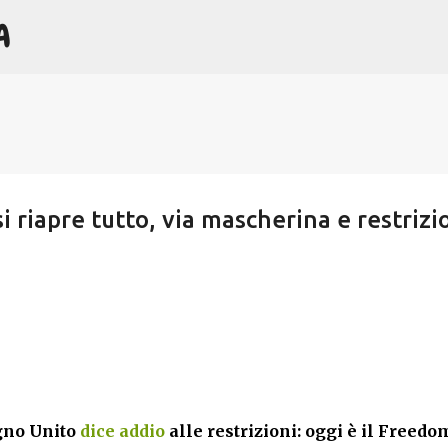
A
Passa ai contenuti principali
i riapre tutto, via mascherina e restrizio
gno Unito
dice addio
alle restrizioni: oggi è il Freedo