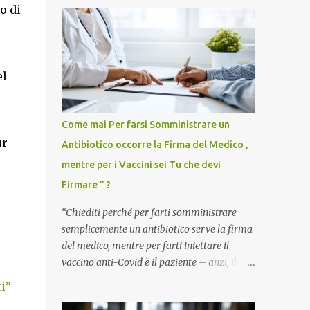
o di
el
Come mai Per farsi Somministrare un
ur
Antibiotico occorre la Firma del Medico ,
mentre per i Vaccini sei Tu che devi
Firmare ” ?
“Chiediti perché per farti somministrare
semplicemente un antibiotico serve la firma
del medico, mentre per farti iniettare il
vaccino anti-Covid è il paziente – anzi, il
cittadino sano – a dover firmare una
ti”
liberatoria di responsabilità. ” È una