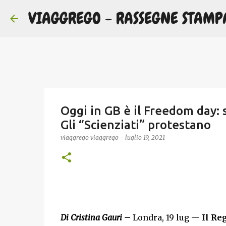
VIAGGREGO - RASSEGNE STAMP
Oggi in GB è il Freedom day: s
Gli “Scienziati” protestano
viaggrego
viaggrego
-
luglio 19, 2021
Di Cristina Gauri –
Londra, 19 lug —
Il Re