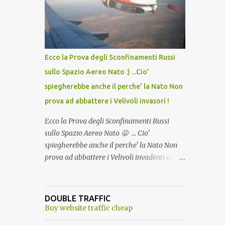
lo scopo della temperatura? Qualcuno a suo
tempo ribattezzo' il Vaccino come: l' Amaro
del Capo, era "spettacolare Ghiacciato, ma
andava bene anche, a Temperatura
Ambiente"! Riproponiamo l'articolo per NON
Ecco la Prova degli Sconfinamenti Russi
Dimenticare!
sullo Spazio Aereo Nato :) ...Cio'
spiegherebbe anche il perche' la Nato Non
prova ad abbattere i Velivoli invasori !
Ecco la Prova degli Sconfinamenti Russi
sullo Spazio Aereo Nato 😛 ... Cio'
spiegherebbe anche il perche' la Nato Non
prova ad abbattere i Velivoli invadenti ed
invasori... forse ne teme le conseguenze viste
le immagini ! Tranquilli, Non esiste ancora
alcuna notizia di un'invasione dello spazio
DOUBLE TRAFFIC
aereo NATO da parte di un robot chiamato
Buy website traffic cheap
"Goldrake"; questo evento sembra essere