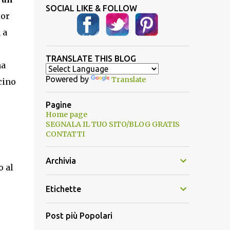
SOCIAL LIKE & FOLLOW
ior
,
a
TRANSLATE THIS BLOG
na
Powered by
Translate
cino
Pagine
Home page
SEGNALA IL TUO SITO/BLOG GRATIS
CONTATTI
Archivia
o al
Etichette
Post più Popolari