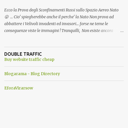
Ecco la Prova degli Sconfinamenti Russi sullo Spazio Aereo Nato
😛 ... Cio' spiegherebbe anche il perche' la Nato Non prova ad
abbattere i Velivoli invadenti ed invasori... forse ne teme le
conseguenze viste le immagini ! Tranquilli, Non esiste ancora
alcuna notizia di un'invasione dello spazio aereo NATO da parte di
un robot chiamato "Goldrake"; questo evento sembra essere
ancora una fantasia Nato o forse una "False Flag", per provocare
DOUBLE TRAFFIC
una guerra mondiale che difficilmente da menti sane, potrebbe
Buy website traffic cheap
scoccare ! !
Blogarama - Blog Directory
EforaVirarsow