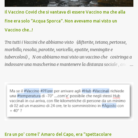
internazionale serve solo una firma. La tua. Lo si somministra
anche a persone sane, giovani, senza fattori di rischio, spesso già
Il Vaccino Covid che si vantava di essere Vaccino ma che alla
guarite da un’infezione naturale . Ma non serve una visita, non
fine era solo "Acqua Sporca". Non avevamo mai visto un
serve una prescrizione. Non c’è diagnosi. Non c’è presa in carico.
Vaccino che...!
L’unico atto richiesto è una fi...
Tra tutti i Vaccini che abbiamo visto (difterite, tetano, pertosse,
morbillo, rosolia, parotite, varicella, epatite, meningite e
tubercolosi) , N on abbiamo mai visto un vaccino che costringa a
indossare una mascherina e mantenere la distanza sociale , anche
quando eri completamente vaccinato… Non avevamo mai sentito
parlare di un vaccino che diffonda il virus anche dopo la
vaccinazione. Non avevamo mai sentito parlare di ricompense,
sconti, incentivi per vaccinarsi. Non avevamo mai visto
discriminazioni per coloro che non l’hanno fatto. Se non sei stato
vaccinato, nessuno aveva prima cercato di farti sentire una
persona cattiva. Non avevamo mai visto un vaccino che minacci le
relazioni tra familiari, colleghi e amici. Non avevamo mai visto un
vaccino usato per minacciare i mezzi di sussistenza, il lavoro o la
Era un po' come l' Amaro del Capo, era "spettacolare