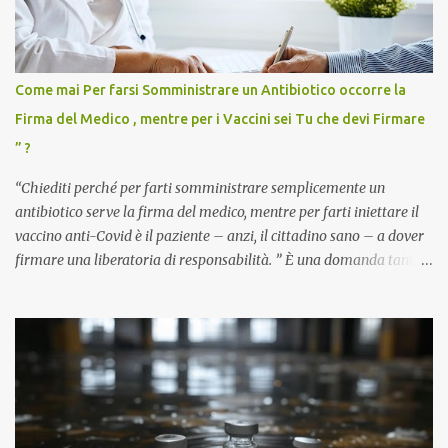
Come mai Per farsi Somministrare un Antibiotico occorre la
Firma del Medico , mentre per i Vaccini sei Tu che devi Firmare
” ?
“Chiediti perché per farti somministrare semplicemente un
antibiotico serve la firma del medico, mentre per farti iniettare il
vaccino anti-Covid è il paziente – anzi, il cittadino sano – a dover
firmare una liberatoria di responsabilità. ” È una domanda tanto
semplice quanto devastante quella posta dal dottor Andrea
Stramezzi, medico, che ha curato migliaia di pazienti durante la
pandemia. Un interrogativo che dovrebbe scuotere chiunque abbia
ancora il coraggio di pensare con la propria testa. Per il vaccino
anti-Covid, un pro-farmaco, con autorizzazione condizionata,
sviluppato in tempi record, con tecnologie mai utilizzate prima su
larga scala, ancora oggetto di studio e di discussione