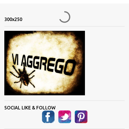
m
e
n
300x250
t
i
SOCIAL LIKE & FOLLOW