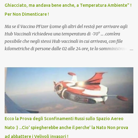
scuola. Non avevamo mai visto un vaccino che permettesse a un
Ghiacciato, ma andava bene anche, a Temperatura Ambiente" !
dodicenne di ignorare il consenso dei genitori. Dopo tutti i vaccini
Per Non Dimenticare !
che abbiamo elencato sopra...
Ma se il Vaccino PFizer (come gli altri del resto) per arrivare agli
Hub Vaccinali richiedeva una temperatura di -70° ... .com'era
possibile che negli stessi Hub vaccinali in cui arrivava, con file
kilometriche di persone dalle 02 alle 24 ore, te lo somministravano
in Agosto con + 40° ? Ricordate i Camioncini di Gelati affittati per
lo scopo della temperatura? Qualcuno a suo tempo ribattezzo' il
Vaccino come: l' Amaro del Capo, era "spettacolare Ghiacciato, ma
andava bene anche, a Temperatura Ambiente"! Riproponiamo
l'articolo per NON Dimenticare!
Ecco la Prova degli Sconfinamenti Russi sullo Spazio Aereo
Nato :) ...Cio' spiegherebbe anche il perche' la Nato Non prova
ad abbattere i Velivoli invasori !