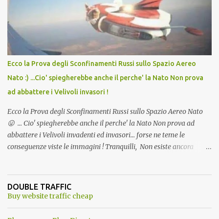
l'articolo per NON Dimenticare!
Ecco la Prova degli Sconfinamenti Russi sullo Spazio Aereo
Nato :) ...Cio' spiegherebbe anche il perche' la Nato Non prova
ad abbattere i Velivoli invasori !
Ecco la Prova degli Sconfinamenti Russi sullo Spazio Aereo Nato
😛 ... Cio' spiegherebbe anche il perche' la Nato Non prova ad
abbattere i Velivoli invadenti ed invasori... forse ne teme le
conseguenze viste le immagini ! Tranquilli, Non esiste ancora
alcuna notizia di un'invasione dello spazio aereo NATO da parte di
un robot chiamato "Goldrake"; questo evento sembra essere
ancora una fantasia Nato o forse una "False Flag", per provocare
DOUBLE TRAFFIC
una guerra mondiale che difficilmente da menti sane, potrebbe
Buy website traffic cheap
scoccare ! !