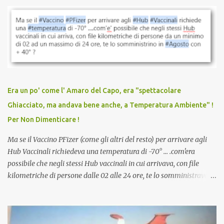
parlare di un vaccino che diffonda il virus anche dopo la
vaccinazione. Non avevamo mai sentito parlare di ricompense,
sconti, incentivi per vaccinarsi. Non avevamo mai visto
discriminazioni per coloro che non l’hanno fatto. Se non sei stato
vaccinato, nessuno aveva prima cercato di farti sentire una
persona cattiva. Non avevamo mai visto un vaccino che minacci le
relazioni tra familiari, colleghi e amici. Non avevamo mai visto un
vaccino usato per minacciare i mezzi di sussistenza, il lavoro o la
Era un po' come l' Amaro del Capo, era "spettacolare
scuola. Non avevamo mai visto un vaccino che permettesse a un
Ghiacciato, ma andava bene anche, a Temperatura Ambiente" !
dodicenne di ignorare il consenso dei genitori. Dopo tutti i vaccini
Per Non Dimenticare !
che abbiamo elencato sopra...
Ma se il Vaccino PFizer (come gli altri del resto) per arrivare agli
Hub Vaccinali richiedeva una temperatura di -70° ... .com'era
possibile che negli stessi Hub vaccinali in cui arrivava, con file
kilometriche di persone dalle 02 alle 24 ore, te lo somministravano
in Agosto con + 40° ? Ricordate i Camioncini di Gelati affittati per
lo scopo della temperatura? Qualcuno a suo tempo ribattezzo' il
Vaccino come: l' Amaro del Capo, era "spettacolare Ghiacciato, ma
andava bene anche, a Temperatura Ambiente"! Riproponiamo