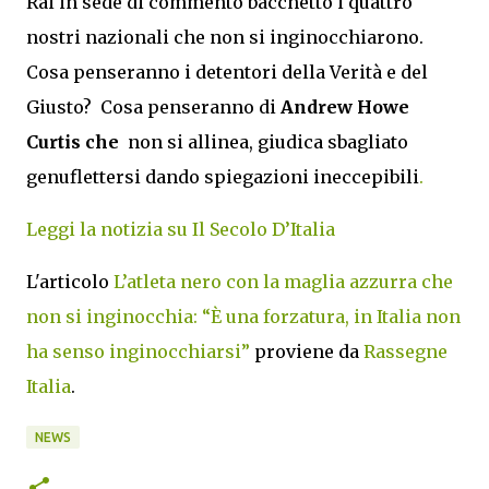
Rai in sede di commento bacchettò i quattro
nostri nazionali che non si inginocchiarono.
Cosa penseranno i detentori della Verità e del
Giusto? Cosa penseranno di
Andrew Howe
Curtis che
non si allinea, giudica sbagliato
genuflettersi dando spiegazioni ineccepibili
.
Leggi la notizia su Il Secolo D’Italia
L'articolo
L’atleta nero con la maglia azzurra che
non si inginocchia: “È una forzatura, in Italia non
ha senso inginocchiarsi”
proviene da
Rassegne
Italia
.
NEWS