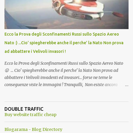
l'articolo per NON Dimenticare!
Ecco la Prova degli Sconfinamenti Russi sullo Spazio Aereo
Nato :) ...Cio' spiegherebbe anche il perche' la Nato Non prova
ad abbattere i Velivoli invasori !
Ecco la Prova degli Sconfinamenti Russi sullo Spazio Aereo Nato
😛 ... Cio' spiegherebbe anche il perche' la Nato Non prova ad
abbattere i Velivoli invadenti ed invasori... forse ne teme le
conseguenze viste le immagini ! Tranquilli, Non esiste ancora
alcuna notizia di un'invasione dello spazio aereo NATO da parte di
un robot chiamato "Goldrake"; questo evento sembra essere
ancora una fantasia Nato o forse una "False Flag", per provocare
DOUBLE TRAFFIC
una guerra mondiale che difficilmente da menti sane, potrebbe
Buy website traffic cheap
scoccare ! !
Blogarama - Blog Directory