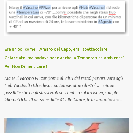
vaccinazione. Non avevamo mai sentito parlare di ricompense,
sconti, incentivi per vaccinarsi. Non avevamo mai visto
discriminazioni per coloro che non l’hanno fatto. Se non sei stato
vaccinato, nessuno aveva prima cercato di farti sentire una
persona cattiva. Non avevamo mai visto un vaccino che minacci le
relazioni tra familiari, colleghi e amici. Non avevamo mai visto un
vaccino usato per minacciare i mezzi di sussistenza, il lavoro o la
Era un po' come l' Amaro del Capo, era "spettacolare
scuola. Non avevamo mai visto un vaccino che permettesse a un
Ghiacciato, ma andava bene anche, a Temperatura Ambiente" !
dodicenne di ignorare il consenso dei genitori. Dopo tutti i vaccini
Per Non Dimenticare !
che abbiamo elencato sopra...
Ma se il Vaccino PFizer (come gli altri del resto) per arrivare agli
Hub Vaccinali richiedeva una temperatura di -70° ... .com'era
possibile che negli stessi Hub vaccinali in cui arrivava, con file
kilometriche di persone dalle 02 alle 24 ore, te lo somministravano
in Agosto con + 40° ? Ricordate i Camioncini di Gelati affittati per
lo scopo della temperatura? Qualcuno a suo tempo ribattezzo' il
Vaccino come: l' Amaro del Capo, era "spettacolare Ghiacciato, ma
andava bene anche, a Temperatura Ambiente"! Riproponiamo