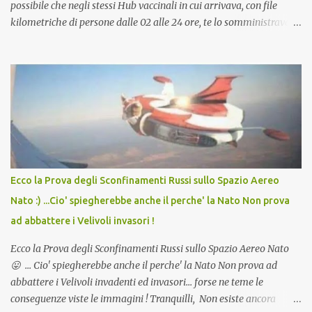
possibile che negli stessi Hub vaccinali in cui arrivava, con file
kilometriche di persone dalle 02 alle 24 ore, te lo somministravano
in Agosto con + 40° ? Ricordate i Camioncini di Gelati affittati per
lo scopo della temperatura? Qualcuno a suo tempo ribattezzo' il
Vaccino come: l' Amaro del Capo, era "spettacolare Ghiacciato, ma
andava bene anche, a Temperatura Ambiente"! Riproponiamo
l'articolo per NON Dimenticare!
Ecco la Prova degli Sconfinamenti Russi sullo Spazio Aereo
Nato :) ...Cio' spiegherebbe anche il perche' la Nato Non prova
ad abbattere i Velivoli invasori !
Ecco la Prova degli Sconfinamenti Russi sullo Spazio Aereo Nato
😛 ... Cio' spiegherebbe anche il perche' la Nato Non prova ad
abbattere i Velivoli invadenti ed invasori... forse ne teme le
conseguenze viste le immagini ! Tranquilli, Non esiste ancora