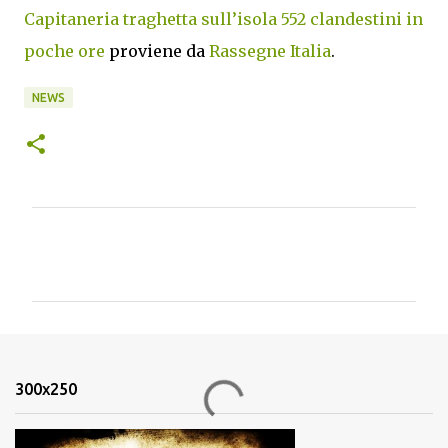
Capitaneria traghetta sull’isola 552 clandestini in
poche ore
proviene da
Rassegne Italia
.
NEWS
C
o
m
m
e
n
300x250
t
i