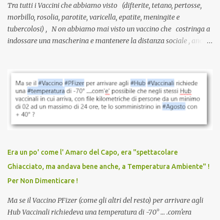
Tra tutti i Vaccini che abbiamo visto (difterite, tetano, pertosse,
morbillo, rosolia, parotite, varicella, epatite, meningite e
tubercolosi) , N on abbiamo mai visto un vaccino che costringa a
indossare una mascherina e mantenere la distanza sociale , anche
quando eri completamente vaccinato… Non avevamo mai sentito
parlare di un vaccino che diffonda il virus anche dopo la
vaccinazione. Non avevamo mai sentito parlare di ricompense,
sconti, incentivi per vaccinarsi. Non avevamo mai visto
discriminazioni per coloro che non l’hanno fatto. Se non sei stato
vaccinato, nessuno aveva prima cercato di farti sentire una
persona cattiva. Non avevamo mai visto un vaccino che minacci le
relazioni tra familiari, colleghi e amici. Non avevamo mai visto un
vaccino usato per minacciare i mezzi di sussistenza, il lavoro o la
Era un po' come l' Amaro del Capo, era "spettacolare
scuola. Non avevamo mai visto un vaccino che permettesse a un
Ghiacciato, ma andava bene anche, a Temperatura Ambiente" !
dodicenne di ignorare il consenso dei genitori. Dopo tutti i vaccini
Per Non Dimenticare !
che abbiamo elencato sopra...
Ma se il Vaccino PFizer (come gli altri del resto) per arrivare agli
Hub Vaccinali richiedeva una temperatura di -70° ... .com'era