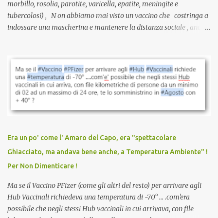
morbillo, rosolia, parotite, varicella, epatite, meningite e
tubercolosi) , N on abbiamo mai visto un vaccino che costringa a
indossare una mascherina e mantenere la distanza sociale , anche
quando eri completamente vaccinato… Non avevamo mai sentito
parlare di un vaccino che diffonda il virus anche dopo la
vaccinazione. Non avevamo mai sentito parlare di ricompense,
sconti, incentivi per vaccinarsi. Non avevamo mai visto
discriminazioni per coloro che non l’hanno fatto. Se non sei stato
vaccinato, nessuno aveva prima cercato di farti sentire una
persona cattiva. Non avevamo mai visto un vaccino che minacci le
relazioni tra familiari, colleghi e amici. Non avevamo mai visto un
vaccino usato per minacciare i mezzi di sussistenza, il lavoro o la
Era un po' come l' Amaro del Capo, era "spettacolare
scuola. Non avevamo mai visto un vaccino che permettesse a un
Ghiacciato, ma andava bene anche, a Temperatura Ambiente" !
dodicenne di ignorare il consenso dei genitori. Dopo tutti i vaccini
Per Non Dimenticare !
che abbiamo elencato sopra...
Ma se il Vaccino PFizer (come gli altri del resto) per arrivare agli
Hub Vaccinali richiedeva una temperatura di -70° ... .com'era
possibile che negli stessi Hub vaccinali in cui arrivava, con file