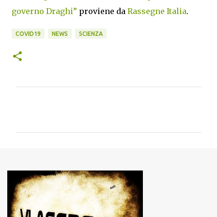
governo Draghi”
proviene da
Rassegne Italia
.
COVID19
NEWS
SCIENZA
C
o
m
m
e
n
t
i