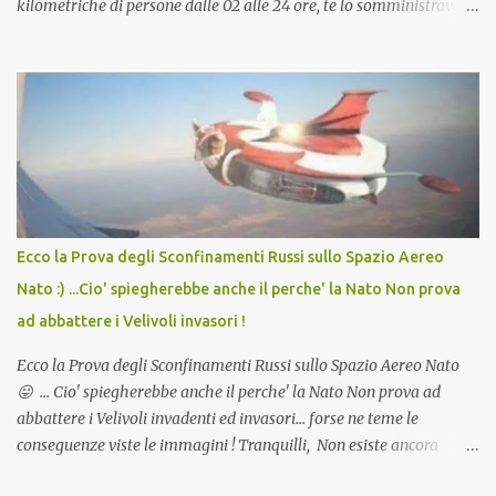
kilometriche di persone dalle 02 alle 24 ore, te lo somministravano
in Agosto con + 40° ? Ricordate i Camioncini di Gelati affittati per
lo scopo della temperatura? Qualcuno a suo tempo ribattezzo' il
Vaccino come: l' Amaro del Capo, era "spettacolare Ghiacciato, ma
andava bene anche, a Temperatura Ambiente"! Riproponiamo
l'articolo per NON Dimenticare!
Ecco la Prova degli Sconfinamenti Russi sullo Spazio Aereo
Nato :) ...Cio' spiegherebbe anche il perche' la Nato Non prova
ad abbattere i Velivoli invasori !
Ecco la Prova degli Sconfinamenti Russi sullo Spazio Aereo Nato
😛 ... Cio' spiegherebbe anche il perche' la Nato Non prova ad
abbattere i Velivoli invadenti ed invasori... forse ne teme le
conseguenze viste le immagini ! Tranquilli, Non esiste ancora
alcuna notizia di un'invasione dello spazio aereo NATO da parte di