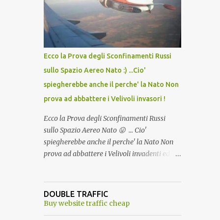
lo scopo della temperatura? Qualcuno a suo
tempo ribattezzo' il Vaccino come: l' Amaro
del Capo, era "spettacolare Ghiacciato, ma
andava bene anche, a Temperatura
Ambiente"! Riproponiamo l'articolo per NON
Ecco la Prova degli Sconfinamenti Russi
Dimenticare!
sullo Spazio Aereo Nato :) ...Cio'
spiegherebbe anche il perche' la Nato Non
prova ad abbattere i Velivoli invasori !
Ecco la Prova degli Sconfinamenti Russi
sullo Spazio Aereo Nato 😛 ... Cio'
spiegherebbe anche il perche' la Nato Non
prova ad abbattere i Velivoli invadenti ed
invasori... forse ne teme le conseguenze viste
le immagini ! Tranquilli, Non esiste ancora
alcuna notizia di un'invasione dello spazio
DOUBLE TRAFFIC
aereo NATO da parte di un robot chiamato
Buy website traffic cheap
"Goldrake"; questo evento sembra essere