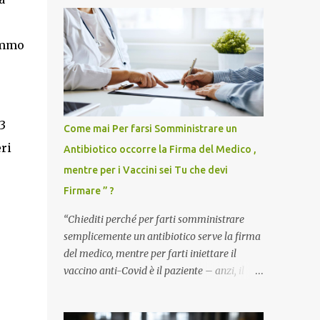
remmo
3
Come mai Per farsi Somministrare un
eri
Antibiotico occorre la Firma del Medico ,
mentre per i Vaccini sei Tu che devi
Firmare ” ?
“Chiediti perché per farti somministrare
semplicemente un antibiotico serve la firma
del medico, mentre per farti iniettare il
vaccino anti-Covid è il paziente – anzi, il
cittadino sano – a dover firmare una
liberatoria di responsabilità. ” È una