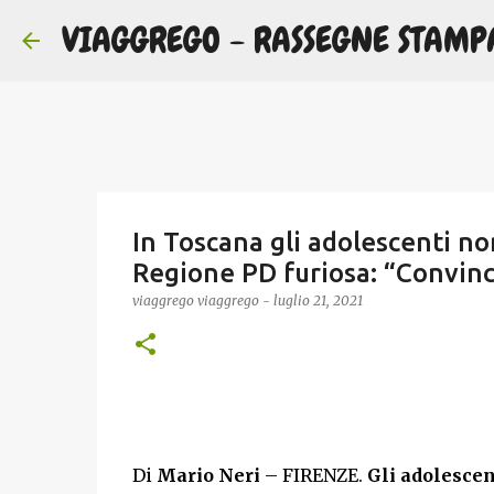
VIAGGREGO - RASSEGNE STAMP
In Toscana gli adolescenti no
Regione PD furiosa: “Convinc
viaggrego
viaggrego
-
luglio 21, 2021
Di
Mario Neri
– FIRENZE.
Gli adolescent