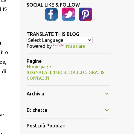
SOCIAL LIKE & FOLLOW
 15
TRANSLATE THIS BLOG
n
Powered by
Translate
iù o
Pagine
re,
Home page
 di
SEGNALA IL TUO SITO/BLOG GRATIS
CONTATTI
Archivia
o
Etichette
se
Post più Popolari
a