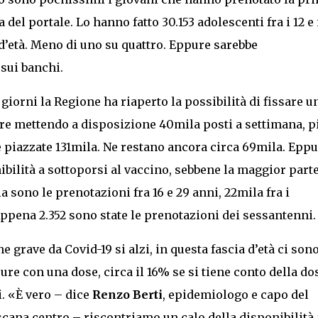
 del portale. Lo hanno fatto 30.153 adolescenti fra i 12 e i
 d’età. Meno di uno su quattro. Eppure sarebbe
 sui banchi.
giorni la Regione ha riaperto la possibilità di fissare u
re mettendo a disposizione 40mila posti a settimana, p
 piazzate 131mila. Ne restano ancora circa 69mila. Eppu
nibilità a sottoporsi al vaccino, sebbene la maggior parte
 sono le prenotazioni fra 16 e 29 anni, 22mila fra i
Appena 2.352 sono state le prenotazioni dei sessantenni.
e grave da Covid-19 si alzi, in questa fascia d’età ci son
re con una dose, circa il 16% se si tiene conto della do
i. «È vero – dice
Renzo Berti
, epidemiologo e capo del
cana centro – riscontriamo un calo della disponibilità 