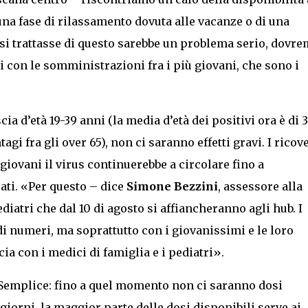
una fase di rilassamento dovuta alle vacanze o di una
Se si trattasse di questo sarebbe un problema serio, dov
i con le somministrazioni fra i più giovani, che sono i
ia d’età 19-39 anni (la media d’età dei positivi ora è di 3
agi fra gli over 65), non ci saranno effetti gravi. I ricov
iovani il virus continuerebbe a circolare fino a
ti. «Per questo – dice
Simone Bezzini
, assessore alla
diatri che dal 10 di agosto si affiancheranno agli hub. I
i numeri, ma soprattutto con i giovanissimi e le loro
cia con i medici di famiglia e i pediatri».
 Semplice: fino a quel momento non ci saranno dosi
 giorni, la maggior parte delle dosi disponibili serve ai