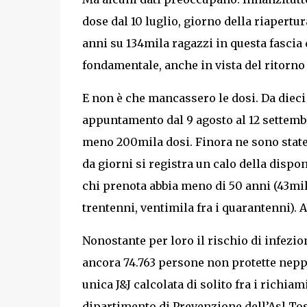
dose dal 10 luglio, giorno della riapertura
anni su 134mila ragazzi in questa fascia
fondamentale, anche in vista del ritorno
E non è che mancassero le dosi. Da dieci 
appuntamento dal 9 agosto al 12 settemb
meno 200mila dosi. Finora ne sono state
da giorni si registra un calo della dispo
chi prenota abbia meno di 50 anni (43mila
trentenni, ventimila fra i quarantenni). 
Nonostante per loro il rischio di infezion
ancora 74.763 persone non protette neppu
unica J&J calcolata di solito fra i richiam
dipartimento di Prevenzione dell’Asl Tos