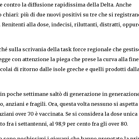
re contro la diffusione rapidissima della Delta. Anche
 chiari: più di due nuovi positivi su tre che si registran
nitenti alla dose, indecisi, riluttanti, distratti, oppur
ché sulla scrivania della task force regionale che gestis
gge con attenzione la piega che prese la curva alla fine
colai di ritorno dalle isole greche e quelli prodotti dall
 e in poche settimane saltò di generazione in generazion
o, anziani e fragili. Ora, questa volta nessuno si aspetta
nziani over 70 è vaccinata. Se si considera la dose unica
fra i settantenni, al 98,9 per cento fra gli over 80.
o sono pochissimi i giovani che hanno prenotato la pr