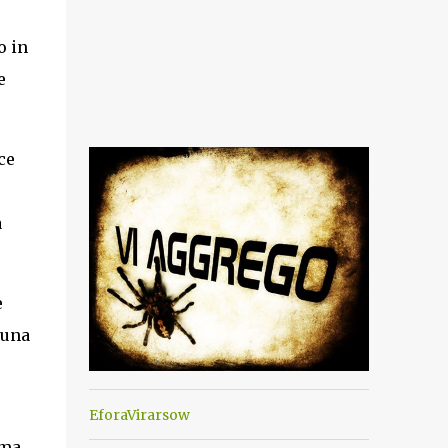
o in
e
ce
a
e
 una
EforaVirarsow
ima